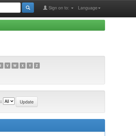
Sign on to:
Language
U
V
W
X
Y
Z
: