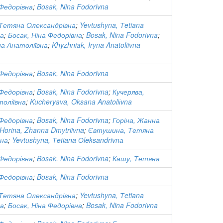
 Федорівна
;
Bosak, Nina Fodorivna
Тетяна Олександрівна
;
Yevtushyna, Тetiana
nа
;
Босак, Ніна Федорівна
;
Bosak, Nina Fodorivna
;
на Анатоліївна
;
Khyzhniak, Iryna Anatoliivna
 Федорівна
;
Bosak, Nina Fodorivna
 Федорівна
;
Bosak, Nina Fodorivna
;
Кучерява,
оліївна
;
Kucheryava, Oksana Anatoliіvna
 Федорівна
;
Bosak, Nina Fodorivna
;
Горіна, Жанна
Horina, Zhanna Dmytriivna
;
Євтушина, Тетяна
вна
;
Yevtushyna, Тetiana Оleksandrivnа
 Федорівна
;
Bosak, Nina Fodorivna
;
Кашу, Тетяна
 Федорівна
;
Bosak, Nina Fodorivna
Тетяна Олександрівна
;
Yevtushyna, Тetiana
nа
;
Босак, Ніна Федорівна
;
Bosak, Nina Fodorivna