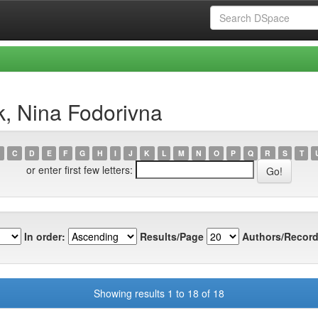
, Nina Fodorivna
C
D
E
F
G
H
I
J
K
L
M
N
O
P
Q
R
S
T
or enter first few letters:
In order:
Results/Page
Authors/Record
Showing results 1 to 18 of 18