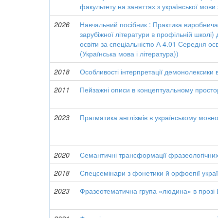
факультету на заняттях з української мо
2026
Навчальний посібник : Практика виробнича (
зарубіжної літератури в профільній школі) 
освіти за спеціальністю А 4.01 Середня ос
(Українська мова і література))
2018
Особливості інтерпретації демонолексики в
2011
Пейзажні описи в концептуальному простор
2023
Прагматика англізмів в українському мовн
2020
Семантичні трансформації фразеологічних 
2018
Спецсемінари з фонетики й орфоепії україн
2023
Фразеотематична група «людина» в прозі В