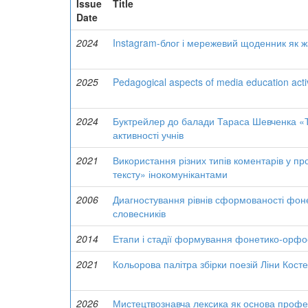
Issue
Title
Date
2024
Instagram-блог і мережевий щоденник як ж
2025
Pedagogical aspects of media education activ
2024
Буктрейлер до балади Тараса Шевченка «Т
активності учнів
2021
Використання різних типів коментарів у пр
тексту» інокомунікантами
2006
Диагностування рівнів сформованості фоне
словесників
2014
Етапи і стадії формування фонетико-орфое
2021
Кольорова палітра збірки поезій Ліни Косте
2026
Мистецтвознавча лексика як основа профе