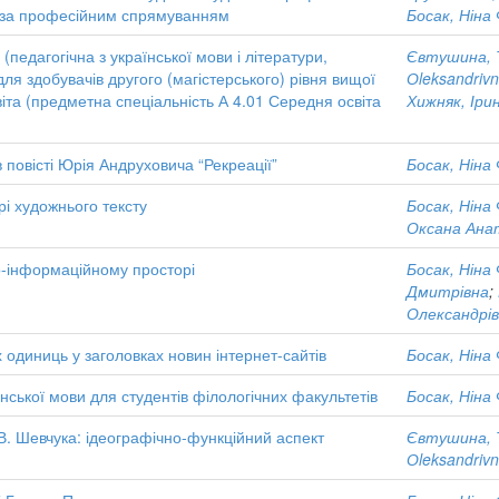
ви за професійним спрямуванням
Босак, Ніна
педагогічна з української мови і літератури,
Євтушина, 
для здобувачів другого (магістерського) рівня вищої
Оleksandriv
віта (предметна спеціальність А 4.01 Середня освіта
Хижняк, Іри
 повісті Юрія Андруховича “Рекреації”
Босак, Ніна
і художнього тексту
Босак, Ніна
Оксана Анат
о-інформаційному просторі
Босак, Ніна
Дмитрівна
;
Олександрі
одиниць у заголовках новин інтернет-сайтів
Босак, Ніна
ської мови для студентів філологічних факультетів
Босак, Ніна
. Шевчука: ідеографічно-функційний аспект
Євтушина, 
Оleksandriv