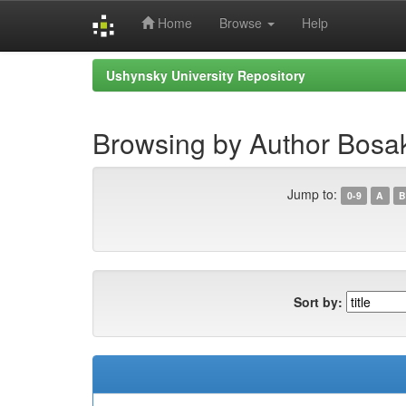
Home
Browse
Help
Skip
Ushynsky University Repository
navigation
Browsing by Author Bosak
Jump to:
0-9
A
B
Sort by: