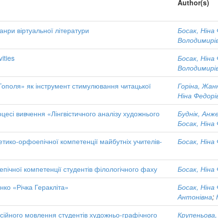
Author(s)
анри віртуальної літератури
Босак, Ніна
Володимирі
ities
Босак, Ніна
Володимирі
ополя» як інструмент стимулювання читацької
Горіна, Жан
Ніна Федорі
оцесі вивчення «Лінгвістичного аналізу художнього
Буднік, Анж
Босак, Ніна
тико-орфоепічної компетенції майбутніх учителів-
Босак, Ніна
пічної компетенції студентів філологічного фаху
Босак, Ніна
нко «Річка Геракліта»
Босак, Ніна
Антонівна
;
сійного мовлення студентів художньо-графічного
Крупеньова,