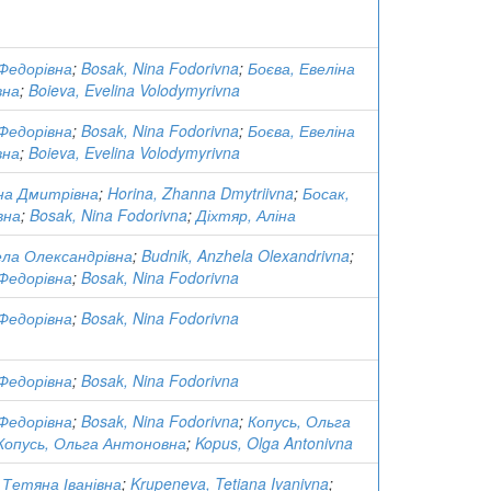
 Федорівна
;
Bosak, Nina Fodorivna
;
Боєва, Евеліна
вна
;
Boieva, Evelina Volodymyrivna
 Федорівна
;
Bosak, Nina Fodorivna
;
Боєва, Евеліна
вна
;
Boieva, Evelina Volodymyrivna
на Дмитрівна
;
Horina, Zhanna Dmytriivna
;
Босак,
вна
;
Bosak, Nina Fodorivna
;
Діхтяр, Аліна
ела Олександрівна
;
Budnik, Anzhela Olexandrivna
;
 Федорівна
;
Bosak, Nina Fodorivna
 Федорівна
;
Bosak, Nina Fodorivna
 Федорівна
;
Bosak, Nina Fodorivna
 Федорівна
;
Bosak, Nina Fodorivna
;
Копусь, Ольга
Копусь, Ольга Антоновна
;
Kopus, Olga Antonivna
 Тетяна Іванівна
;
Krupeneva, Tetiana Ivanivna
;