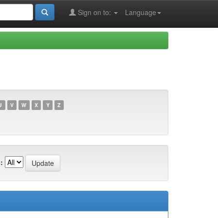
Sign on to:
Language
U
V
W
X
Y
Z
: