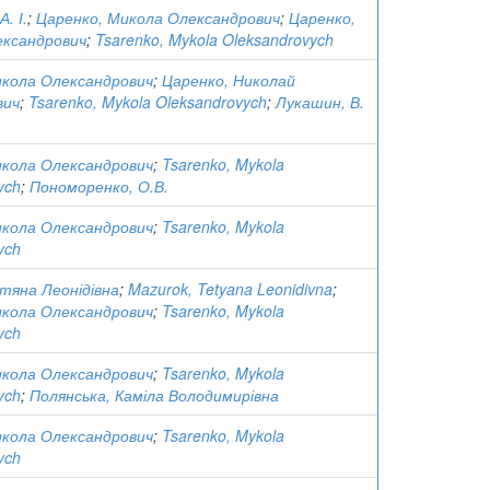
. І.
;
Царенко, Микола Олександрович
;
Царенко,
ександрович
;
Tsarenko, Mykola Oleksandrovych
икола Олександрович
;
Царенко, Николай
вич
;
Tsarenko, Mykola Oleksandrovych
;
Лукашин, В.
икола Олександрович
;
Tsarenko, Mykola
ych
;
Пономоренко, О.В.
икола Олександрович
;
Tsarenko, Mykola
ych
тяна Леонідівна
;
Mazurok, Tetyana Leonidivna
;
икола Олександрович
;
Tsarenko, Mykola
ych
икола Олександрович
;
Tsarenko, Mykola
ych
;
Полянська, Каміла Володимирівна
икола Олександрович
;
Tsarenko, Mykola
ych