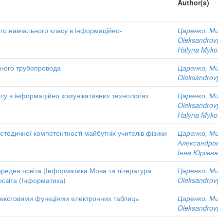
Author(s)
ого навчального класу в інформаційно-
Царенко, М
Oleksandrov
Halyna Myko
ьного трубопровода
Царенко, М
Oleksandrov
асу в інформаційно комунікативних технологіях
Царенко, М
Oleksandrov
Halyna Myko
тодичної компетентності майбутніх учителів фізики
Царенко, М
Александро
Інна Юріївна
ередня освіта (Інформатика Мова та література
Царенко, М
освіта (Інформатика)
Oleksandrov
 текстовими функціями електронних таблиць
Царенко, М
Oleksandrov