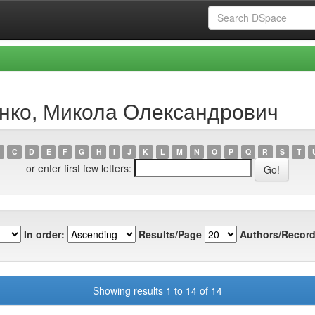
енко, Микола Олександрович
C
D
E
F
G
H
I
J
K
L
M
N
O
P
Q
R
S
T
or enter first few letters:
In order:
Results/Page
Authors/Record
Showing results 1 to 14 of 14