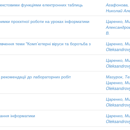
 текстовими функціями електронних таблиць
Агафонова, А
Николай Ал
римки проєктної роботи на уроках інформатики
Царенко, М
Александро
В.
чення теми "Комп’ютерні віруси та боротьба з
Царенко, М
Oleksandrov
Царенко, М
Oleksandrov
 рекомендації до лабораторних робіт
Мазурок, Те
Царенко, М
Oleksandrov
Царенко, М
Oleksandrov
вчання інформатики
Царенко, М
Oleksandrov