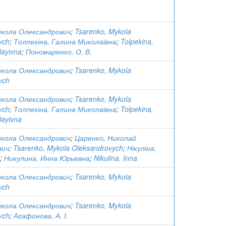
икола Олександрович
;
Tsarenko, Mykola
ych
;
Толпекіна, Галина Миколаївна
;
Tolpekina,
layivna
;
Пономаренко, О. В.
икола Олександрович
;
Tsarenko, Mykola
ych
икола Олександрович
;
Tsarenko, Mykola
ych
;
Толпекіна, Галина Миколаївна
;
Tolpekina,
layivna
икола Олександрович
;
Царенко, Николай
вич
;
Tsarenko, Mykola Oleksandrovych
;
Нікуліна,
;
Никулина, Инна Юрьевна
;
Nikulina, Inna
икола Олександрович
;
Tsarenko, Mykola
ych
икола Олександрович
;
Tsarenko, Mykola
ych
;
Агафонова, А. І.