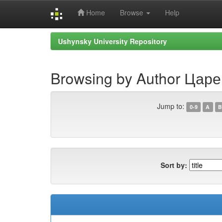
Home
Browse
Help
Skip
Ushynsky University Repository
navigation
Browsing by Author Цар
Jump to:
0-9
A
B
Sort by: