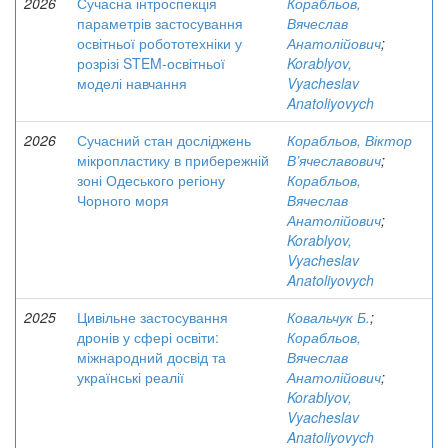
2026
Сучасна інтроспекція
Корабльов,
параметрів застосування
Вячеслав
освітньої робототехніки у
Анатолійович
;
розрізі STEM-освітньої
Korablyov,
моделі навчання
Vyacheslav
Anatoliyovych
2026
Сучасний стан досліджень
Корабльов, Віктор
мікропластику в прибережній
В’ячеславович
;
зоні Одеського регіону
Корабльов,
Чорного моря
Вячеслав
Анатолійович
;
Korablyov,
Vyacheslav
Anatoliyovych
2025
Цивільне застосування
Ковальчук Б.
;
дронів у сфері освіти:
Корабльов,
міжнародний досвід та
Вячеслав
українські реалії
Анатолійович
;
Korablyov,
Vyacheslav
Anatoliyovych