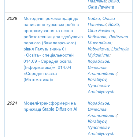
Павлівна
;
Boіko,
Olha Pavlivna
2026
Методичні рекомендації до
Бойко, Ольга
написання курсових робіт з
Павлівна
;
Boіko,
програмування та основ
Olha Pavlivna
;
робототехніки для здобувачів
Кобякова, Людмила
першого (бакалаврського)
Миколаївна
;
рівня Галузь знань 01
Kobyakovа, Liudmyla
«Освіта» спеціальностей
Mykolaivna
;
014.09 «Середня освіта
Корабльов,
(Інформатика)», 014.04
Вячеслав
«Середня освіта
Анатолійович
;
(Математика)»
Korablyov,
Vyacheslav
Anatoliyovych
2024
Моделі-трансформери на
Корабльов,
прикладі Stable Diffusion AI
Вячеслав
Анатолійович
;
Korablyov,
Vyacheslav
Anatoliyovych