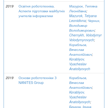
2019
Освітня робототехніка.
Мазурок, Тетяна
Аспекти підготовки майбутніх
Леонідівна
;
учителів інформатики
Mazurok, Tetyana
Leonidivna
;
Черних,
Володимир
Володимирович
;
Chernykh, Volodymyr
Volodymyrovych
;
Корабльов,
Вячеслав
Анатолійович
;
Korablyov,
Vyacheslav
Anatoliyovych
2019
Основи робототехніки З
Корабльов,
NANITES Group
Вячеслав
Анатолійович
;
Korablyov,
Vyacheslav
Anatoliyovych
;
Бринза, Ірина