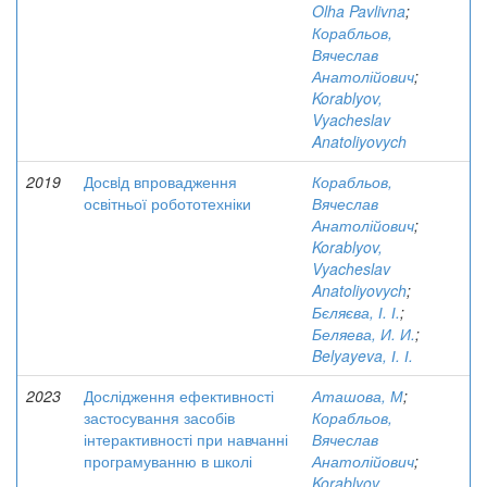
Olha Pavlivna
;
Корабльов,
Вячеслав
Анатолійович
;
Korablyov,
Vyacheslav
Anatoliyovych
2019
Досвiд впровадження
Корабльов,
освітньої робототехніки
Вячеслав
Анатолійович
;
Korablyov,
Vyacheslav
Anatoliyovych
;
Бєляєва, І. І.
;
Беляева, И. И.
;
Belyayeva, І. І.
2023
Дослідження ефективності
Аташова, М
;
застосування засобів
Корабльов,
інтерактивності при навчанні
Вячеслав
програмуванню в школі
Анатолійович
;
Korablyov,