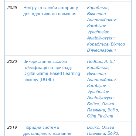
2025
Ren’py та засоби авторингу
Корабльов,
для адаптивного навчання
Вячеслав
Анатолійович
;
Korablyov,
Vyacheslav
Anatoliyovych
;
Корабльов, Віктор
В’ячеславович
2023
Використання засобів
Недбас, А. В.
;
гейміфікації на прикладі
Корабльов,
Digital Game-Based Learning
Вячеслав
підходу (DGBL)
Анатолійович
;
Korablyov,
Vyacheslav
Anatoliyovych
;
Бойко, Ольга
Павлівна
;
Boіko,
Olha Pavlivna
2019
Гібридна система
Бойко, Ольга
дистанційного навчання
Павлівна
;
Boіko,