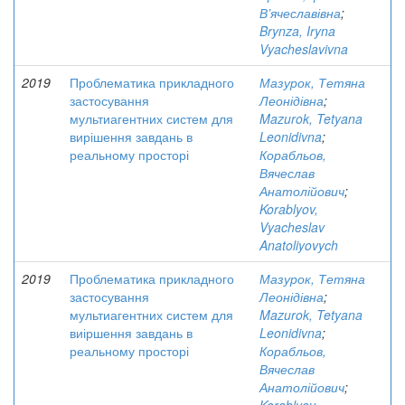
В’ячеславівна
;
Brynza, Iryna
Vyacheslavivna
2019
Проблематика прикладного
Мазурок, Тетяна
застосування
Леонідівна
;
мультиагентних систем для
Mazurok, Tetyana
вирішення завдань в
Leonidivna
;
реальному просторі
Корабльов,
Вячеслав
Анатолійович
;
Korablyov,
Vyacheslav
Anatoliyovych
2019
Проблематика прикладного
Мазурок, Тетяна
застосування
Леонідівна
;
мультиагентних систем для
Mazurok, Tetyana
виіршення завдань в
Leonidivna
;
реальному просторі
Корабльов,
Вячеслав
Анатолійович
;