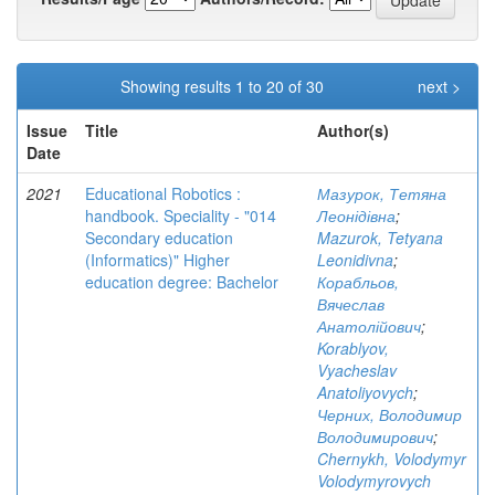
Showing results 1 to 20 of 30
next >
Issue
Title
Author(s)
Date
2021
Educational Robotics :
Мазурок, Тетяна
handbook. Speciality - "014
Леонідівна
;
Secondary education
Mazurok, Tetyana
(Informatics)" Higher
Leonidivna
;
education degree: Bachelor
Корабльов,
Вячеслав
Анатолійович
;
Korablyov,
Vyacheslav
Anatoliyovych
;
Черних, Володимир
Володимирович
;
Chernykh, Volodymyr
Volodymyrovych