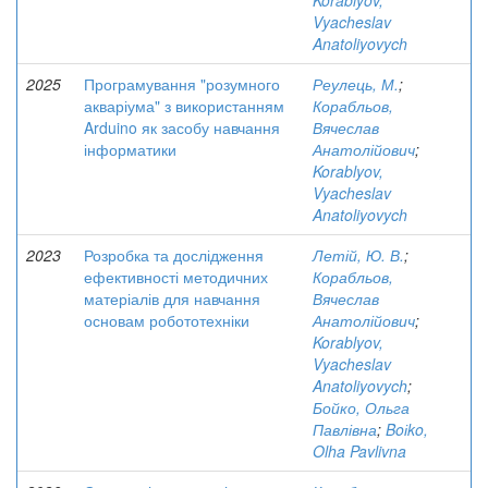
Korablyov,
Vyacheslav
Anatoliyovych
2025
Програмування "розумного
Реулець, М.
;
акваріума" з використанням
Корабльов,
Arduino як засобу навчання
Вячеслав
інформатики
Анатолійович
;
Korablyov,
Vyacheslav
Anatoliyovych
2023
Розробка та дослідження
Летій, Ю. В.
;
ефективності методичних
Корабльов,
матеріалів для навчання
Вячеслав
основам робототехніки
Анатолійович
;
Korablyov,
Vyacheslav
Anatoliyovych
;
Бойко, Ольга
Павлівна
;
Boіko,
Olha Pavlivna