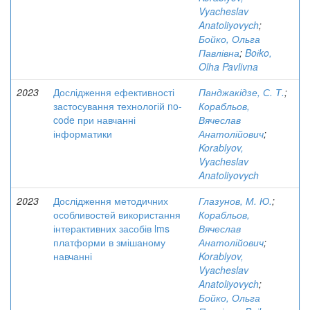
Vyacheslav
Anatoliyovych
;
Бойко, Ольга
Павлівна
;
Boіko,
Olha Pavlivna
2023
Дослідження ефективності
Панджакідзе, С. Т.
;
застосування технологій no-
Корабльов,
code при навчанні
Вячеслав
інформатики
Анатолійович
;
Korablyov,
Vyacheslav
Anatoliyovych
2023
Дослідження методичних
Глазунов, М. Ю.
;
особливостей використання
Корабльов,
інтерактивних засобів lms
Вячеслав
платформи в змішаному
Анатолійович
;
навчанні
Korablyov,
Vyacheslav
Anatoliyovych
;
Бойко, Ольга