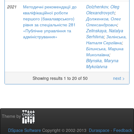
2021
Методичні рекомендації до
Dolzhenkov, Oleg
кваліфікаційної роботи
Olexandrovych
;
першого (бакалаврського)
Долженков, Олег
рівня за спеціальністю 281
Олександрович
;
«Публічне управління та
Zelinskaya, Natalya
адміністрування»
Serhiivna
;
Зелінська,
Наталя Сергіївна
;
Білинська, Марина
Миколаївна
;
Bilynska, Maryna
Mykolaivna
Showing results 1 to 20 of 50
next >
Theme by
DSpace Software
Copyright © 2002-2013
Duraspace
-
Feedback