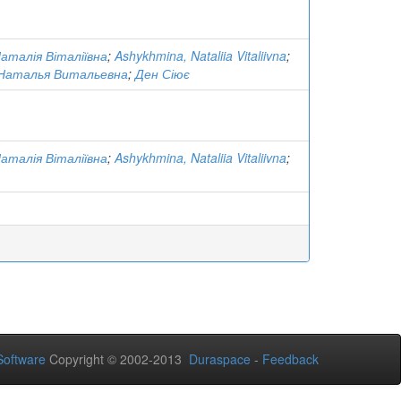
аталія Віталіївна
;
Ashykhmina, Nataliia Vitaliivna
;
Наталья Витальевна
;
Ден Сіює
аталія Віталіївна
;
Ashykhmina, Nataliia Vitaliivna
;
oftware
Copyright © 2002-2013
Duraspace
-
Feedback