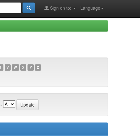
Sign on to:
Language
U
V
W
X
Y
Z
: