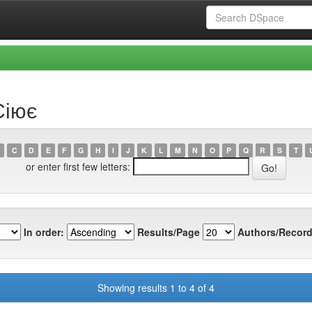
Сіює
C
D
E
F
G
H
I
J
K
L
M
N
O
P
Q
R
S
T
or enter first few letters:
In order:
Results/Page
Authors/Record
Showing results 1 to 4 of 4