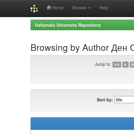
Home
Browse
Help
Skip
Ushynsky University Repository
navigation
Browsing by Author Ден 
Jump to:
0-9
A
B
Sort by: