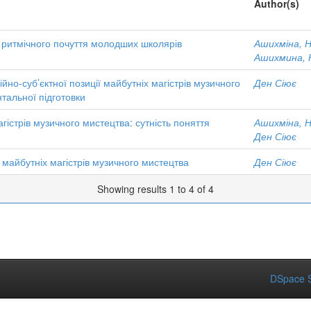
Author(s)
- ритмічного почуття молодших школярів
Ашихміна, Н
Ашихмина, 
о-суб’єктної позиції майбутніх магістрів музичного
Ден Сіює
тальної підготовки
гістрів музичного мистецтва: сутність поняття
Ашихміна, Н
Ден Сіює
 майбутніх магістрів музичного мистецтва
Ден Сіює
Showing results 1 to 4 of 4
DSpace S