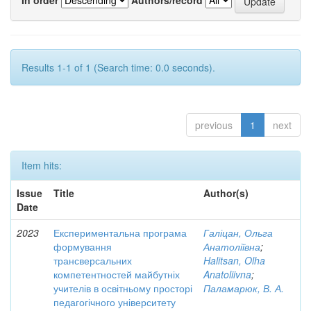
Results 1-1 of 1 (Search time: 0.0 seconds).
previous
1
next
Item hits:
Issue
Title
Author(s)
Date
2023
Експериментальна програма
Галіцан, Ольга
формування
Анатоліївна
;
трансверсальних
Halitsan, Olha
компетентностей майбутніх
Anatoliivna
;
учителів в освітньому просторі
Паламарюк, В. А.
педагогічного університету