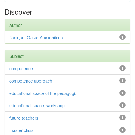
Discover
Author
Галіцан, Ольга Анатоліївна
1
Subject
competence
1
competence approach
1
educational space of the pedagogi...
1
educational space, workshop
1
future teachers
1
master class
1