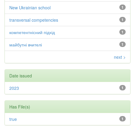
New Ukrainian school
1
transversal competencies
1
компетентнісний підхід
1
майбутні вчителі
1
next >
Date issued
2023
1
Has File(s)
true
1