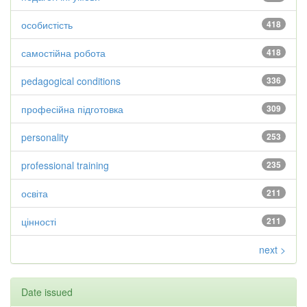
особистість
418
самостійна робота
418
pedagogical conditions
336
професійна підготовка
309
personality
253
professional training
235
освіта
211
цінності
211
next >
Date issued