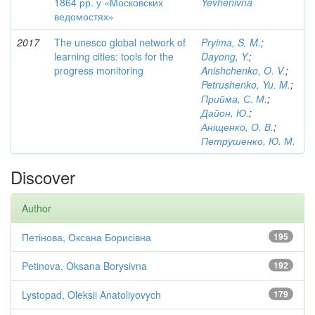
1864 рр. у «Mосковских
Yevhenivna
ведомостях»
2017
The unesco global network of
Pryima, S. M.
;
learning cities: tools for the
Dayong, Y.
;
progress monitoring
Anishchenko, O. V.
;
Petrushenko, Yu. M.
;
Прийма, С. М.
;
Дайон, Ю.
;
Аніщенко, О. В.
;
Петрушенко, Ю. М.
Discover
Author
Петінова, Оксана Борисівна
195
Petinova, Oksana Borysivna
192
Lystopad, Oleksii Anatoliyovych
179