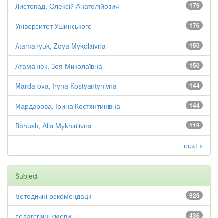
Листопад, Олексій Анатолійович
179
Університет Ушинського
176
Atamanyuk, Zoya Mykolaivna
150
Атаманюк, Зоя Миколаївна
150
Mardarova, Iryna Kostyantynivna
144
Мардарова, Ірина Костянтинівна
144
Bohush, Alla Mykhailivna
119
next >
Subject
методичні рекомендації
928
педагогічні умови
436