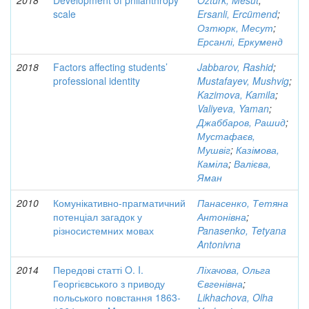
2018
Development of philanthropy
Öztürk, Mesut
;
scale
Ersanli, Ercümend
;
Озтюрк, Месут
;
Ерсанлі, Еркуменд
2018
Factors affecting students’
Jabbarov, Rashid
;
professional identity
Mustafayev, Mushvig
;
Kazimova, Kamila
;
Valiyeva, Yaman
;
Джаббаров, Рашид
;
Мустафаєв,
Мушвіг
;
Казімова,
Каміла
;
Валієва,
Яман
2010
Комунікативно-прагматичний
Панасенко, Тетяна
потенціал загадок у
Антонівна
;
різносистемних мовах
Panasenko, Tetyana
Antonivna
2014
Передові статті O. I.
Ліхачова, Ольга
Георгієвського з приводу
Євгенівна
;
польського повстання 1863-
Likhachova, Olha