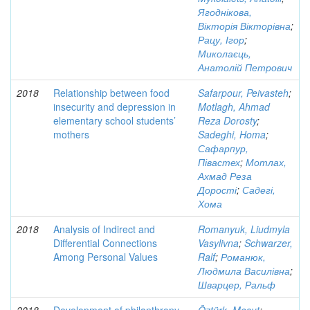
Ягоднікова,
Вікторія Вікторівна
;
Рацу, Ігор
;
Миколаєць,
Анатолій Петрович
2018
Relationship between food
Safarpour, Peivasteh
;
insecurity and depression in
Motlagh, Ahmad
elementary school students’
Reza Dorosty
;
mothers
Sadeghi, Homa
;
Сафарпур,
Півастех
;
Мотлах,
Ахмад Реза
Дорості
;
Садегі,
Хома
2018
Analysis of Indirect and
Romanyuk, Liudmyla
Differential Connections
Vasylivna
;
Schwarzer,
Among Personal Values
Ralf
;
Романюк,
Людмила Василівна
;
Шварцер, Ральф