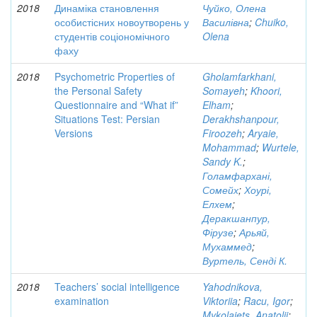
2018
Динаміка становлення
Чуйко, Олена
особистісних новоутворень у
Василівна
;
Chuiko,
студентів соціономічного
Olena
фаху
2018
Psychometric Properties of
Gholamfarkhani,
the Personal Safety
Somayeh
;
Khoori,
Questionnaire and “What if”
Elham
;
Situations Test: Persian
Derakhshanpour,
Versions
Firoozeh
;
Aryaie,
Mohammad
;
Wurtele,
Sandy K.
;
Голамфархані,
Сомейх
;
Хоурі,
Елхем
;
Деракшанпур,
Фірузе
;
Арьяй,
Мухаммед
;
Вуртель, Сенді К.
2018
Teachers’ social intelligence
Yahodnikova,
examination
Viktoriia
;
Racu, Igor
;
Mykolaiets, Anatolii
;