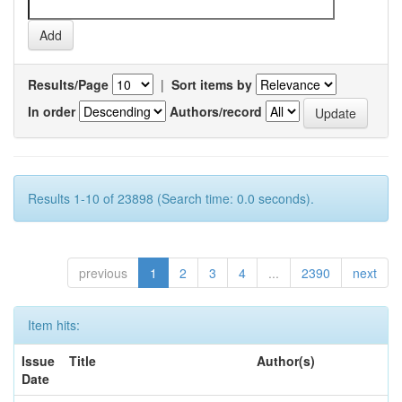
Results/Page
|
Sort items by
In order
Authors/record
Results 1-10 of 23898 (Search time: 0.0 seconds).
previous
1
2
3
4
...
2390
next
Item hits:
Issue
Title
Author(s)
Date