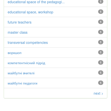
educational space of the pedagogi...
1
educational space, workshop
1
future teachers
1
master class
1
transversal competencies
1
воркшоп
1
компетентнісний підхід
1
майбутні вчителі
1
майбутні педагоги
1
next >