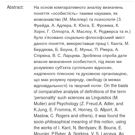
Abstract:
На основі компаративного аналізу визначень
поняття «особистість» такими науками, як
мовознавство (М. Мюллер) та психологія (З.
Фрейда, А. Адлера, К. Юнга, Е. Фромма, К.
Хорні, Г. Олпорта, А. Маслоу, К. Роджерса та ін.)
було з’ясовано соціально-філософський зміст
даного поняття, використавши праці І. Канта, М.
Бердяєва, Б. Боуна, Е. Муньє, П. Рікера, А.
Спіркіна, В. С. Ларцева. Зроблена спроба дати
власне визначення особистості, під якою ми
розуміємо суб'єкта суспільних відносин,
наділеного тілесною та духовною організацією,
що має розумну природу, свободу (в межах
відповідальності) та творчий потяг. On the basis
of comparative analysis of definitions of the term
'personality' such sciences as Linguistics (M.
Muller) and Psychology (Z. Freud,A. Adler, and
K.Jung, E. Fromma, K. Horney, G. Allport, A.
Maslow, C. Rogers and others), it was found the
socio-philosophical meaning of this notion, using
the works of I. Kant, N. Berdyaev, B. Bouna, E.
Mounier, P.Ryker, A. Spirkina, V. S. Larceva. An