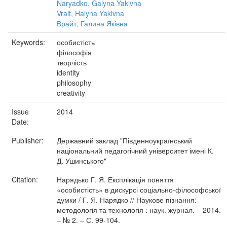
Naryadko, Galyna Yakivna
Vrait, Halyna Yakivna
Врайт, Галина Яківна
Keywords:
особистість
філософія
творчість
identity
philosophy
creativity
Issue
2014
Date:
Publisher:
Державний заклад "Південноукраїнський
національний педагогічний університет імені К.
Д. Ушинського"
Citation:
Нарядько Г. Я. Експлікація поняття
«особистість» в дискурсі соціально-філософської
думки / Г. Я. Нарядко // Наукове пізнання:
методологія та технологія : наук. журнал. – 2014.
– № 2. – С. 99-104.