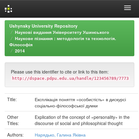
Skip
Ushynsky University Repository
navigation
Наукові видання Університету Ушинського
Наукове пізнання : методологія та технологія.
Філософія
2014
Please use this identifier to cite or link to this item:
http://dspace.pdpu.edu.ua/handle/123456789/7773
Title:
Експлікація поняття «особистість» в дискурсі
соціально-філософської думки
Other
Explication of the concept of «personality» in the
Titles:
discourse of social and philosophical thought
Authors:
Нарядько, Галина Яківна