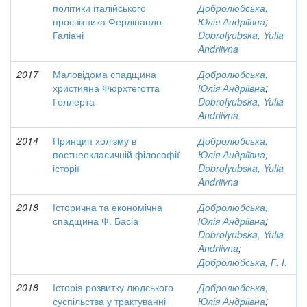
політики італійського
Добролюбська,
просвітника Фердінандо
Юлія Андріївна
;
Галіані
Dobrolyubska, Yulia
Andriivna
2017
Маловідома спадщина
Добролюбська,
християна Фюрхтеготта
Юлія Андріївна
;
Геллерта
Dobrolyubska, Yulia
Andriivna
2014
Принцип холізму в
Добролюбська,
постнеокласичній філософії
Юлія Андріївна
;
історії
Dobrolyubska, Yulia
Andriivna
2018
Історична та економічна
Добролюбська,
спадщина Ф. Басіа
Юлія Андріївна
;
Dobrolyubska, Yulia
Andriivna
;
Добролюбська, Г. І.
2018
Історія розвитку людського
Добролюбська,
суспільства у трактуванні
Юлія Андріївна
;