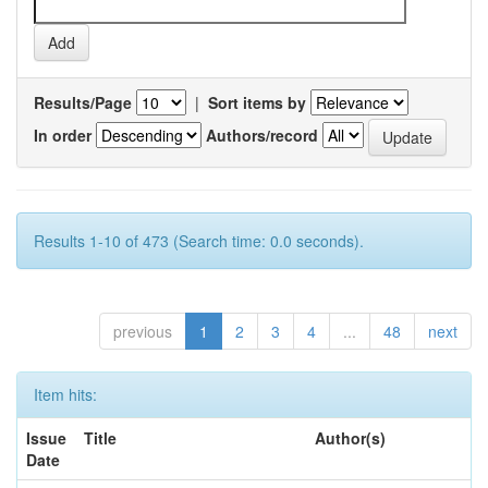
Results/Page
|
Sort items by
In order
Authors/record
Results 1-10 of 473 (Search time: 0.0 seconds).
previous
1
2
3
4
...
48
next
Item hits:
Issue
Title
Author(s)
Date