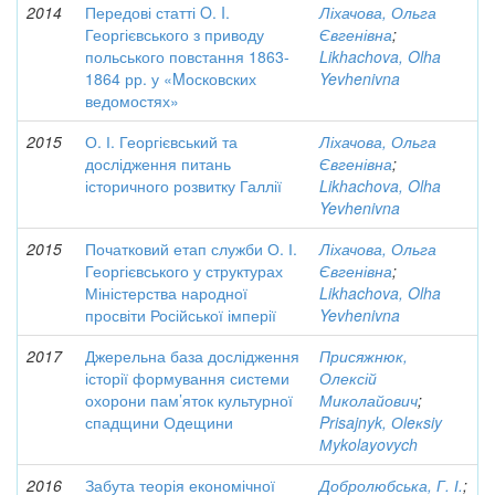
2014
Передові статті O. I.
Ліхачова, Ольга
Георгієвського з приводу
Євгенівна
;
польського повстання 1863-
Likhachova, Olha
1864 рр. у «Mосковских
Yevhenivna
ведомостях»
2015
О. І. Георгієвський та
Ліхачова, Ольга
дослідження питань
Євгенівна
;
історичного розвитку Галлії
Likhachova, Olha
Yevhenivna
2015
Початковий етап служби О. І.
Ліхачова, Ольга
Георгієвського у структурах
Євгенівна
;
Міністерства народної
Likhachova, Olha
просвіти Російської імперії
Yevhenivna
2017
Джерельна база дослідження
Присяжнюк,
історії формування системи
Олексій
охорони пам’яток культурної
Миколайович
;
спадщини Одещини
Prisajnyk, Оleкsiy
Мykolayovych
2016
Забута теорія економічної
Добролюбська, Г. І.
;