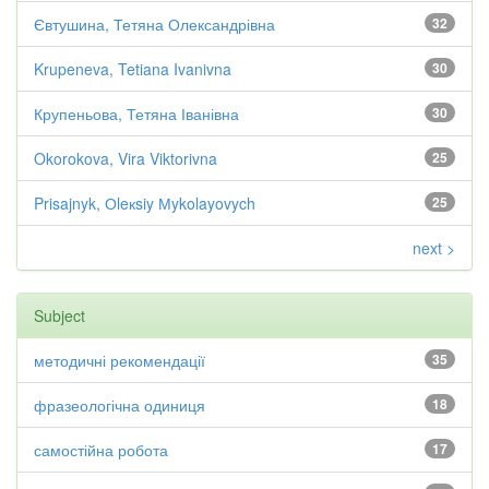
Євтушина, Тетяна Олександрівна
32
Krupeneva, Tetiana Ivanivna
30
Крупеньова, Тетяна Іванівна
30
Okorokova, Vira Viktorivna
25
Prisajnyk, Оleкsiy Мykolayovych
25
next >
Subject
методичні рекомендації
35
фразеологічна одиниця
18
самостійна робота
17