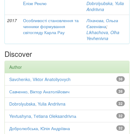
Eлізе Реклю
Dobrolyubska, Yulia
Andriivna
2017
Особливості становлення та
Ліхачова, Ольга
чинники формування
Євгенівна
;
світогляду Карла Рау
Likhachova, Olha
Yevhenivna
Discover
Author
Savchenko, Viktor Anatoliyovych
38
Савченко, Віктор Анатолійович
38
Dobrolyubska, Yulia Andriivna
32
Yevtushyna, Тetiana Оleksandrivnа
32
Добролюбська, Юлія Андріївна
32