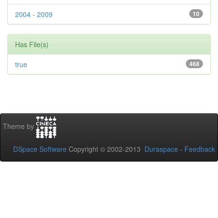
2004 - 2009
10
Has File(s)
true
468
Theme by
DSpace Software
Copyright © 2002-2013
Duraspace
-
Feedback