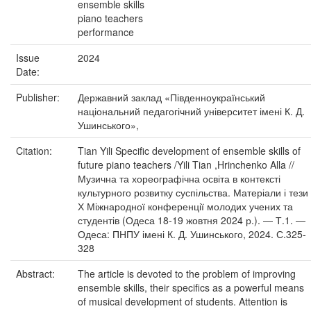
ensemble skills
piano teachers
performance
Issue
2024
Date:
Publisher:
Державний заклад «Південноукраїнський
національний педагогічний університет імені К. Д.
Ушинського»,
Citation:
Tian Yili Specific development of ensemble skills of
future piano teachers /Yili Tian ,Hrinchenko Alla //
Музична та хореографічна освіта в контексті
культурного розвитку суспільства. Матеріали і тези
Х Міжнародної конференції молодих учених та
студентів (Одеса 18-19 жовтня 2024 р.). ― Т.1. ―
Одеса: ПНПУ імені К. Д. Ушинського, 2024. С.325-
328
Abstract:
The article is devoted to the problem of improving
ensemble skills, their specifics as a powerful means
of musical development of students. Attention is