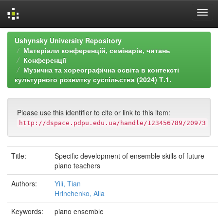
Skip
Ushynsky University Repository
navigation
Матеріали конференцій, семінарів, читань
Конференції
Музична та хореографічна освіта в контексті
культурного розвитку суспільства (2024) Т.1.
Please use this identifier to cite or link to this item:
http://dspace.pdpu.edu.ua/handle/123456789/20973
Title:
Specific development of ensemble skills of future
piano teachers
Authors:
Yili, Tian
Hrinchenko, Alla
Keywords:
piano ensemble