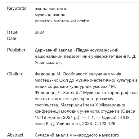
Keywords:
школа мистецтв
музична школа
розвиток мистецької освіти
Issue
2024
Date:
Publisher:
Державний заклад «Південноукраїнський
національний педагогічний університет імені К. Д.
Ушинського»,
Citation:
Федорець М. Особливості залучення учнів
мистецьких шкіл до музично-естетичної культури в
нових соціально-культурних умовах / М.
Федорець, Ч. Ханлей // Музична та хореографічна
освіта в контексті культурного розвитку
суспільства. Матеріали і тези Х Міжнародної
конференції молодих учених та студентів (Одеса
18-19 жовтня 2024 р.). ― Т.1. ― Одеса: ПНПУ
імені К. Д. Ушинського, 2024. С.123-126
Abstract:
Сучасний аналіз міжнародного наукового