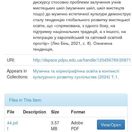
дискурсу стосовно проблеми залучення учнів
мистецьких шкіл (музичних шкіл, шкіл мистецтв
тощо) до музично естетичної культури демонструє
сталу тенденцію глобального розвитку мистецької
освіти, що «спрямована, з одного боку, на
підтримку національних традицій, а з іншого, на
інтеграцію у європейський та світовий освітній
простір» (Ляо Бінь, 2021, с. 8). Означена
тенденція,
URI:
http://dspace.pdpu.edu.ua/handle/123456789/20871
Appears in
Музична та хореографічна освіта в контексті
Collections:
культурного розвитку суспільства (2024) Т.1.
Files in This Item:
File
Description
Size
Format
44.pd
3.57
Adobe
View/Open
f
MB
PDF