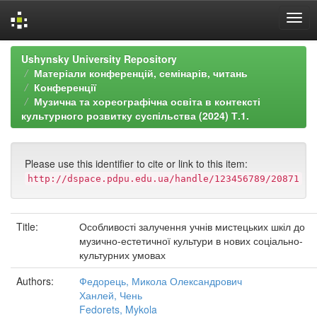
Skip
Ushynsky University Repository
navigation
Матеріали конференцій, семінарів, читань
Конференції
Музична та хореографічна освіта в контексті
культурного розвитку суспільства (2024) Т.1.
Please use this identifier to cite or link to this item:
http://dspace.pdpu.edu.ua/handle/123456789/20871
Title:
Особливості залучення учнів мистецьких шкіл до
музично-естетичної культури в нових соціально-
культурних умовах
Authors:
Федорець, Микола Олександрович
Ханлей, Чень
Fedorets, Mykola