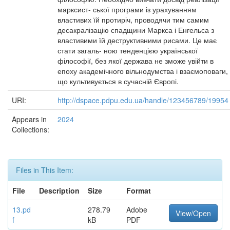
марксист- ської програми із урахуванням
властивих їй протиріч, проводячи тим самим
десакралізацію спадщини Маркса і Енгельса з
властивими їй деструктивними рисами. Це має
стати загаль- ною тенденцією української
філософії, без якої держава не зможе увійти в
епоху академічного вільнодумства і взаємоповаги,
що культивується в сучасній Європі.
URI:
http://dspace.pdpu.edu.ua/handle/123456789/19954
Appears in
2024
Collections:
Files in This Item:
File
Description
Size
Format
13.pd
278.79
Adobe
View/Open
f
kB
PDF