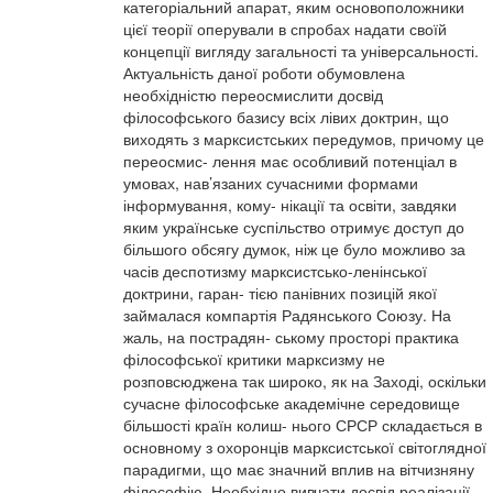
категоріальний апарат, яким основоположники
цієї теорії оперували в спробах надати своїй
концепції вигляду загальності та універсальності.
Актуальність даної роботи обумовлена
необхідністю переосмислити досвід
філософського базису всіх лівих доктрин, що
виходять з марксистських передумов, причому це
переосмис- лення має особливий потенціал в
умовах, нав’язаних сучасними формами
інформування, кому- нікації та освіти, завдяки
яким українське суспільство отримує доступ до
більшого обсягу думок, ніж це було можливо за
часів деспотизму марксистсько-ленінської
доктрини, гаран- тією панівних позицій якої
займалася компартія Радянського Союзу. На
жаль, на пострадян- ському просторі практика
філософської критики марксизму не
розповсюджена так широко, як на Заході, оскільки
сучасне філософське академічне середовище
більшості країн колиш- нього СРСР складається в
основному з охоронців марксистської світоглядної
парадигми, що має значний вплив на вітчизняну
філософію. Необхідно вивчати досвід реалізації