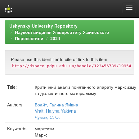
Skip
Ushynsky University Repository
navigation
Наукові видання Університету Ушинського
Перспективи
2024
Please use this identifier to cite or link to this item:
http://dspace.pdpu.edu.ua/handle/123456789/19954
Title:
Критичний аналіз понятійного апарату марксизму
та діалектичного матеріалізму
Authors:
Врайт, Галина Яківна
Vrait, Halyna Yakivna
Чумак, Є. О.
Keywords:
марксизм
Маркс