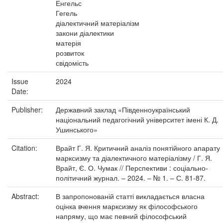
Енгельс
Гегель
діалектичний матеріалізм
закони діалектики
матерія
розвиток
свідомість
Issue
2024
Date:
Publisher:
Державний заклад «Південноукраїнський
національний педагогічний університет імені К. Д.
Ушинського»
Citation:
Врайт Г. Я. Критичний аналіз понятійного апарату
марксизму та діалектичного матеріалізму / Г. Я.
Врайт, Є. О. Чумак // Перспективи : соціально-
політичний журнал. – 2024. – № 1. – С. 81-87.
Abstract:
В запропонованій статті викладається власна
оцінка вчення марксизму як філософського
напряму, що має певний філософський