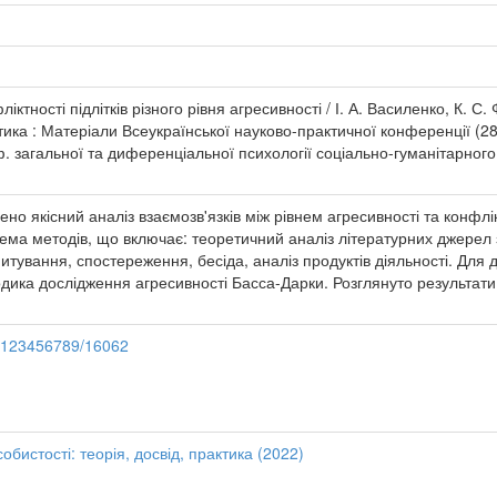
іктності підлітків різного рівня агресивності / І. А. Василенко, К. С
ктика : Матеріали Всеукраїнської науково-практичної конференції (28-2
ф. загальної та диференціальної психології соціально-гуманітарного
о якісний аналіз взаємозв'язків між рівнем агресивності та конфлік
тема методів, що включає: теоретичний аналіз літературних джерел
тування, спостереження, бесіда, аналіз продуктів діяльності. Для д
дика дослідження агресивності Басса-Дарки. Розглянуто результати
e/123456789/16062
обистості: теорія, досвід, практика (2022)