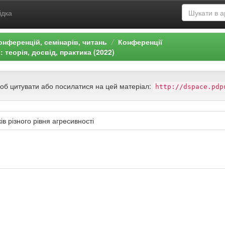
ідка
онференцій, семінарів, читань
Конференції
 теорія, досвід, практика (2022)
щоб цитувати або посилатися на цей матеріал:
http://dspace.pdp
ів різного рівня агресивності