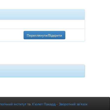
Переглянути/Відкрити
огічний інститут
та
Х’юлет Пакард
-
Зворотний зв’язок