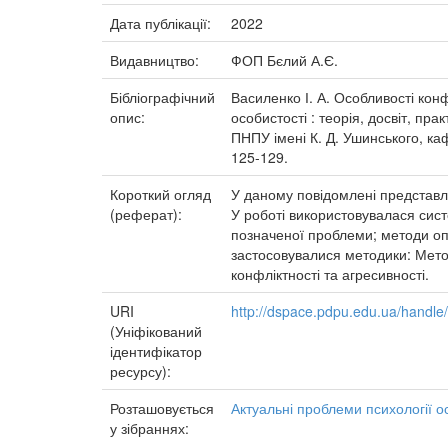
Дата публікації:
2022
Видавництво:
ФОП Бєлий А.Є.
Бібліографічний
Василенко І. А. Особливості конфл
опис:
особистості : теорія, досвіт, пра
ПНПУ імені К. Д. Ушинського, ка
125-129.
Короткий огляд
У даному повідомлені представлен
(реферат):
У роботі використовувалася сис
позначеної проблеми; методи опи
застосовувалися методики: Мето
конфліктності та агресивності.
URI
http://dspace.pdpu.edu.ua/handl
(Уніфікований
ідентифікатор
ресурсу):
Розташовується
Актуальні проблеми психології ос
у зібраннях: