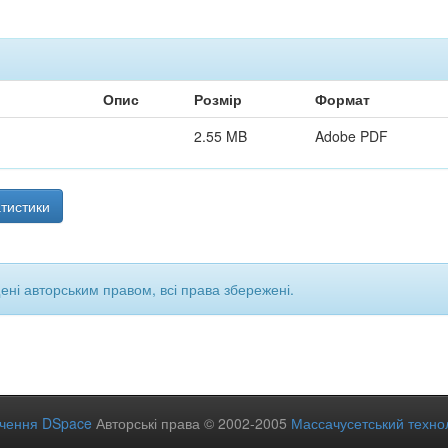
Опис
Розмір
Формат
2.55 MB
Adobe PDF
тистики
щені авторським правом, всі права збережені.
ечення DSpace
Авторські права © 2002-2005
Массачусетський технол