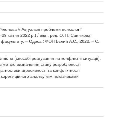
. Філонова // Актуальні проблеми психології
9 квітня 2022 р.) / відп. ред. О. П. Саннікова;
 факультету. – Одеса : ФОП Бєлий А.Є., 2022. – С.
тністю (способі реагування на конфліктні ситуації).
 з метою визначення стану розробленості
іагностики агресивності та конфліктності
 кореляційного аналізу між показниками