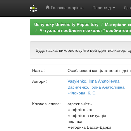
Головна сторінка
Перегляд
Дов
Skip
Ushynsky University Repository
Матеріали к
navigation
Актуальні проблеми психології особистості:
Будь ласка, використовуйте цей ідентифікатор, 
Назва:
Особливості конфліктності підлітк
Автори:
Vasylenko, Irina Anatolievna
Василенко, Ірина Анатоліївна
Філонова, К. С.
Ключові слова:
агресивність
конфліктність
конфліктна ситуація
підлітки
методика Басса-Дарки