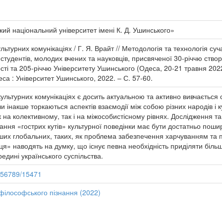
ий національний університет імені К. Д. Ушинського»
ультурних комунікаціях / Г. Я. Врайт // Методологія та технологія су
студентів, молодих вчених та науковців, присвяченої 30-річчю створ
і та 205-річчю Університету Ушинського (Одеса, 20-21 травня 2022 р
са : Університет Ушинського, 2022. – С. 57-60.
ультурних комунікаціях є досить актуальною та активно вивчається 
и інакше торкаються аспектів взаємодії між собою різних народів і
к на колективному, так і на міжособистісному рівнях. Дослідження та
ування «гострих кутів» культурної поведінки має бути достатньо по
нших глобальних, таких, як проблема забезпечення харчуванням та 
ця» наводять на думку, що існує певна необхідність приділяти біль
редині українського суспільства.
3456789/15471
 філософського пізнання (2022)