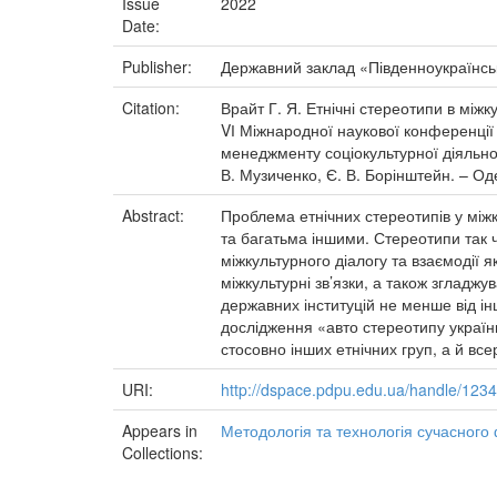
Issue
2022
Date:
Publisher:
Державний заклад «Південноукраїнськ
Citation:
Врайт Г. Я. Етнічні стереотипи в міжк
VІ Міжнародної наукової конференції 
менеджменту соціокультурної діяльност
В. Музиченко, Є. В. Борінштейн. – Оде
Abstract:
Проблема етнічних стереотипів у міжк
та багатьма іншими. Стереотипи так ч
міжкультурного діалогу та взаємодії я
міжкультурні зв’язки, а також згладж
державних інституцій не менше від і
дослідження «авто стереотипу україн
стосовно інших етнічних груп, а й все
URI:
http://dspace.pdpu.edu.ua/handle/12
Appears in
Методологія та технологія сучасного
Collections: