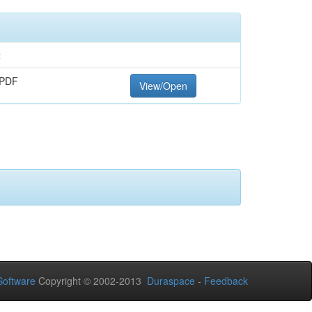
t
 PDF
View/Open
oftware
Copyright © 2002-2013
Duraspace
-
Feedback