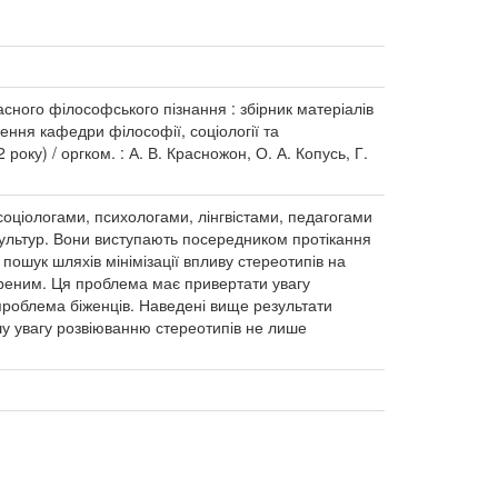
часного філософського пізнання : збірник матеріалів
ення кафедри філософії, соціології та
оку) / оргком. : А. В. Красножон, О. А. Копусь, Г.
соціологами, психологами, лінгвістами, педагогами
 культур. Вони виступають посередником протікання
 пошук шляхів мінімізації впливу стереотипів на
ширеним. Ця проблема має привертати увагу
проблема біженців. Наведені вище результати
шу увагу розвіюванню стереотипів не лише