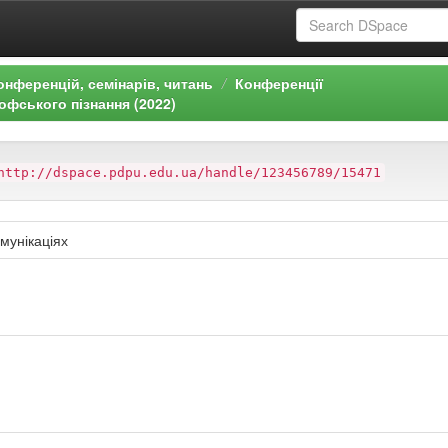
онференцій, семінарів, читань
Конференції
офського пізнання (2022)
http://dspace.pdpu.edu.ua/handle/123456789/15471
омунікаціях