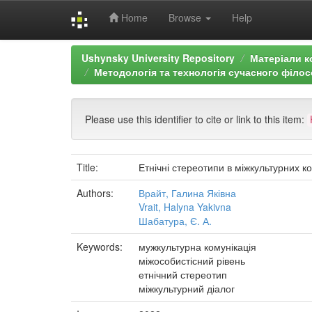
Home
Browse
Help
Skip
Ushynsky University Repository
Матеріали к
navigation
Методологія та технологія сучасного філос
Please use this identifier to cite or link to this item:
Title:
Етнічні стереотипи в міжкультурних к
Authors:
Врайт, Галина Яківна
Vrait, Halyna Yakivna
Шабатура, Є. А.
Keywords:
мужкультурна комунікація
міжособистісний рівень
етнічний стереотип
міжкультурний діалог