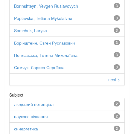
Borinshteyn, Yevgen Ruslavovych
3
Poplavska, Tetiana Mykolaivna
3
Samchuk, Larysa
3
Борінштейн, Євген Руславович
3
Поплавська, Тетяна Миколаївна
3
Самчук, Лариса Сергіївна
3
next >
Subject
людський потенціал
2
наукове пізнання
2
синергетика
2