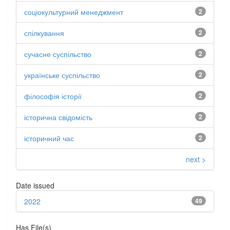
соціокультурний менеджмент
2
спілкування
2
сучасне суспільство
2
українське суспільство
2
філософія історії
2
історична свідомість
2
історичний час
2
next >
Date issued
2022
49
Has File(s)