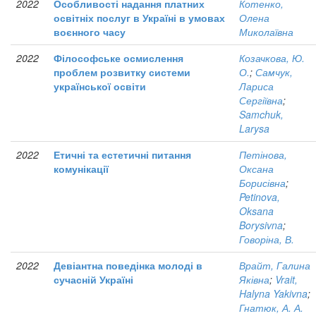
2022
Особливості надання платних
Котенко,
освітніх послуг в Україні в умовах
Олена
воєнного часу
Миколаївна
2022
Філософське осмислення
Козачкова, Ю.
проблем розвитку системи
О.
;
Самчук,
української освіти
Лариса
Сергіївна
;
Samchuk,
Larysa
2022
Етичні та естетичні питання
Петінова,
комунікації
Оксана
Борисівна
;
Petinova,
Oksana
Borysivna
;
Говоріна, В.
2022
Девіантна поведінка молоді в
Врайт, Галина
сучасній Україні
Яківна
;
Vrait,
Halyna Yakivna
;
Гнатюк, А. А.