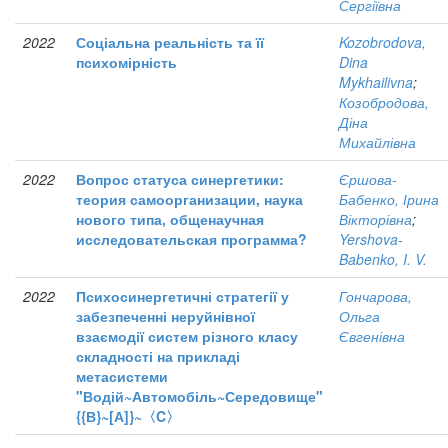
Сергіївна
2022
Соціальна реальність та її
Kozobrodova,
психомірність
Dina
Mykhailivna
;
Козобродова,
Діна
Михайлівна
2022
Вопрос статуса синергетики:
Єршова-
теория самоорганизации, наука
Бабенко, Ірина
нового типа, общенаучная
Вікторівна
;
исследовательская программа?
Yershova-
Babenko, I. V.
2022
Психосинергетичні стратегії у
Гончарова,
забезпеченні неруйнівної
Ольга
взаємодії систем різного класу
Євгенівна
складності на прикладі
метасистеми
"Водій~Автомобіль~Середовище"
{{В}~[А]}~〈C〉