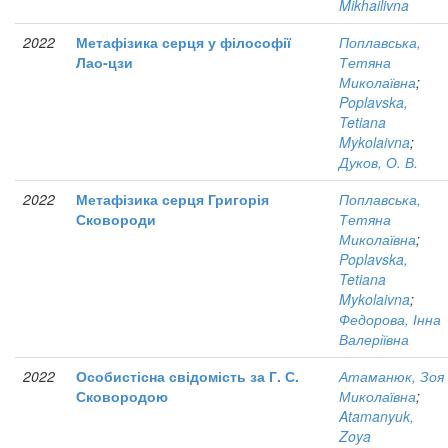
Mikhailivna
2022
Метафізика серця у філософії
Поплавська,
Лао-цзи
Тетяна
Миколаївна
;
Poplavska,
Tetiana
Mykolaivna
;
Дуков, О. В.
2022
Метафізика серця Григорія
Поплавська,
Сковороди
Тетяна
Миколаївна
;
Poplavska,
Tetiana
Mykolaivna
;
Федорова, Інна
Валеріївна
2022
Особистісна свідомість за Г. С.
Атаманюк, Зоя
Сковородою
Миколаївна
;
Atamanyuk,
Zoya