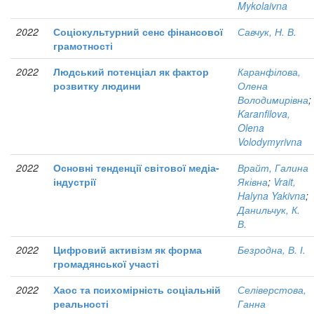
Mykolaivna
2022
Соціокультурний сенс фінансової
Савчук, Н. В.
грамотності
2022
Людський потенціал як фактор
Каранфілова,
розвитку людини
Олена
Володимирівна
;
Karanfilova,
Olena
Volodymyrivna
2022
Основні тенденції світової медіа-
Врайт, Галина
індустрії
Яківна
;
Vrait,
Halyna Yakivna
;
Данильчук, К.
В.
2022
Цифровий активізм як форма
Безродна, В. І.
громадянської участі
2022
Хаос та психомірність соціальній
Селіверстова,
реальності
Ганна