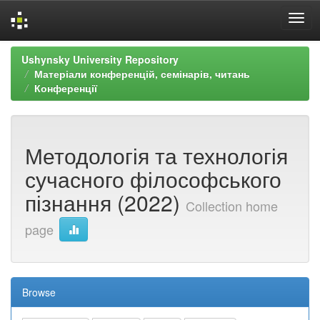
Skip
Ushynsky University Repository
navigation
Матеріали конференцій, семінарів, читань
Конференції
Методологія та технологія
сучасного філософського
пізнання (2022)
Collection home
page
Browse