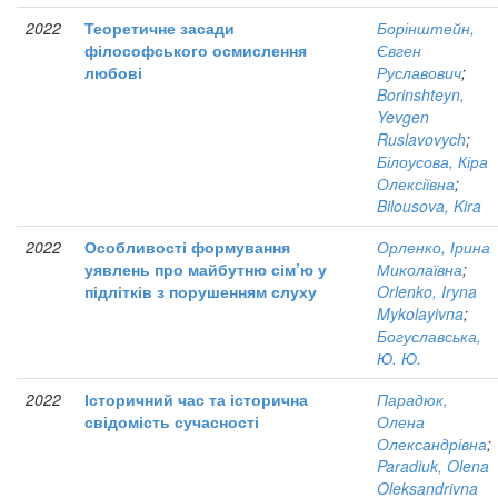
2022
Теоретичне засади
Борінштейн,
філософського осмислення
Євген
любові
Руславович
;
Borinshteyn,
Yevgen
Ruslavovych
;
Білоусова, Кіра
Олексіївна
;
Bilousova, Kira
2022
Особливості формування
Орленко, Ірина
уявлень про майбутню сім’ю у
Миколаївна
;
підлітків з порушенням слуху
Orlenko, Iryna
Mykolayivna
;
Богуславська,
Ю. Ю.
2022
Історичний час та історична
Парадюк,
свідомість сучасності
Олена
Олександрівна
;
Paradiuk, Olena
Oleksandrivna