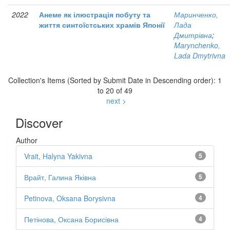
2022
Анеме як ілюстрація побуту та
Маринченко,
життя синтоїстських храмів Японії
Лада
Дмитрівна
;
Marynchenko,
Lada Dmytrivna
Collection's Items (Sorted by Submit Date in Descending order): 1
to 20 of 49
next >
Discover
Author
Vrait, Halyna Yakivna
5
Врайт, Галина Яківна
5
Petinova, Oksana Borysivna
4
Петінова, Оксана Борисівна
4