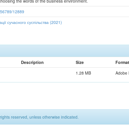
hoosing the words of the business environment.
3456789/12889
ції сучасного суспільства (2021)
Description
Size
Forma
1.28 MB
Adobe
rights reserved, unless otherwise indicated.