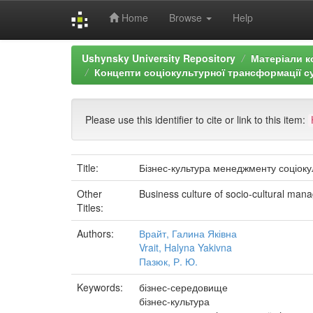
Home
Browse
Help
Skip
Ushynsky University Repository
Матеріали к
navigation
Концепти соціокультурної трансформації су
Please use this identifier to cite or link to this item:
Title:
Бізнес-культура менеджменту соціокул
Other
Business culture of socio-cultural mana
Titles:
Authors:
Врайт, Галина Яківна
Vrait, Halyna Yakivna
Пазюк, Р. Ю.
Keywords:
бізнес-середовище
бізнес-культура