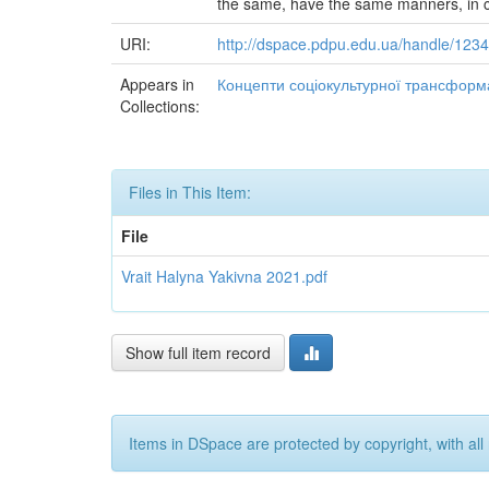
the same, have the same manners, in c
URI:
http://dspace.pdpu.edu.ua/handle/12
Appears in
Концепти соціокультурної трансформа
Collections:
Files in This Item:
File
Vrait Halyna Yakivna 2021.pdf
Show full item record
Items in DSpace are protected by copyright, with all 