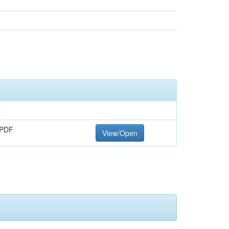
t
 PDF
View/Open