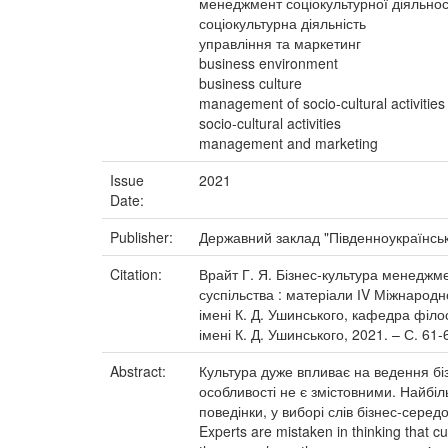
менеджмент соціокультурної діяльнос
соціокультурна діяльність
управління та маркетинг
business environment
business culture
management of socio-cultural activities
socio-cultural activities
management and marketing
Issue
2021
Date:
Publisher:
Державний заклад "Південноукраїнськи
Citation:
Врайт Г. Я. Бізнес-культура менеджме
суспільства : матеріали ІV Міжнародно
імені К. Д. Ушинського, кафедра філос
імені К. Д. Ушинського, 2021. – С. 61-
Abstract:
Культура дуже впливає на ведення біз
особливості не є змістовними. Найб
поведінки, у виборі слів бізнес-середо
Experts are mistaken in thinking that c