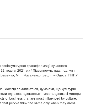
ти соціокультурної трансформації сучасного
22 травня 2021 р.) / Південноукр. нац. пед. ун-т
 Єременко, М. І. Романенко (рец.)]. – Одеса: ПНПУ
ьше. Фахівці помиляються, думаючи, що культурні
 коли однаково одягаються, мають однакові манери
s of business that are most influenced by culture.
ure that people think the same only when they dress