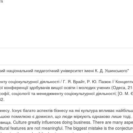
ті
й національний педагогічний університет імені К. Д. Ушинського"
нту соціокультурної діяльності / Г. Я. Врайт, Р. Ю. Пазюк // Концеп
ї конференції здобувачів вищої освіти і молодих учених (Одеса, 21-
офії, соціології та менеджменту соціокультурної діяльності; [О. М.
62.
несу. Існує багато аспектів бізнесу на які культура впливає найбіл
ільшою помилкою є домисел, що люди міркують однаково лише тоді,
вища. Culture greatly influences doing business. There are many aspect
ultural features are not meaningful. The biggest mistake is the conject