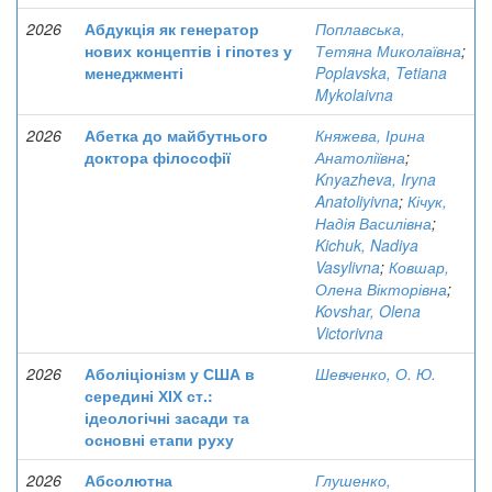
2026
Абдукція як генератор
Поплавська,
нових концептів і гіпотез у
Тетяна Миколаївна
;
менеджменті
Poplavska, Tetiana
Mykolaivna
2026
Абетка до майбутнього
Княжева, Ірина
доктора філософії
Анатоліївна
;
Knyazheva, Iryna
Anatoliyivna
;
Кічук,
Надія Василівна
;
Kichuk, Nadiya
Vasylivna
;
Ковшар,
Олена Вікторівна
;
Kovshar, Olena
Victorivna
2026
Аболіціонізм у США в
Шевченко, О. Ю.
середині ХІХ ст.:
ідеологічні засади та
основні етапи руху
2026
Абсолютна
Глушенко,