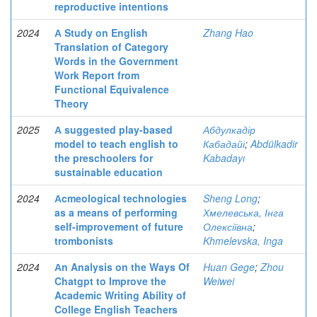
reproductive intentions
2024
А Study on English
Zhang Hao
Translation of Category
Words in the Government
Work Report from
Functional Equivalence
Theory
2025
А suggested play-based
Абдулкадір
model to teach english to
Кабадайі
;
Abdülkadir
the preschoolers for
Kabadayı
sustainable education
2024
Аcmeological technologies
Sheng Long
;
as a means of performing
Хмелевська, Інга
self-improvement of future
Олексіївна
;
trombonists
Khmelevska, Inga
2024
Аn Analysis on the Ways Of
Huan Gege
;
Zhou
Chatgpt to Improve the
Weiwei
Academic Writing Ability of
College English Teachers