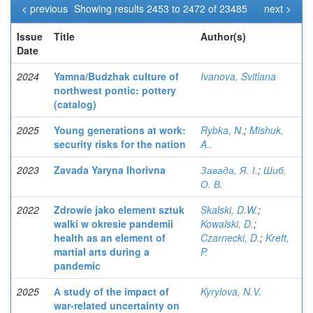
< previous
Showing results 2453 to 2472 of 23485
next >
Issue
Title
Author(s)
Date
2024
Yamna/Budzhak culture of
Ivanova, Svitlana
northwest pontic: pottery
(catalog)
2025
Young generations at work:
Rybka, N.
;
Mishuk,
security risks for the nation
A..
2023
Zavada Yaryna Ihorivna
Завада, Я. І.
;
Шиб,
О. В.
2022
Zdrowie jako element sztuk
Skalski, D.W.
;
walki w okresie pandemii
Kowalski, D.
;
health as an element of
Czarnecki, D.
;
Kreft,
martial arts during a
P.
pandemic
2025
А study of the impact of
Kyrylova, N.V.
war-related uncertainty on