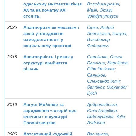
одеському мистецтві кінця
Володимирович
;
ХХ та на початку ХХІ
Malik, Oleksij
століть.
Volodymyrovych
2025
Авантюризм як механізм і
Сірко, Андрій
засіб утвердження
Леонідович
;
Калуга,
самодостатності у
Володимир
соціальному просторі
Федорович
2018
Авантюрність і ризик у
Саннікова, Ольга
структурі прийняття
Павлівна
;
Sannikova,
рішень
Olha Pavlovna
;
Санніков,
Олександр Ілліч
;
Sannikov, Оlexander
Ilyich
2018
Август Мейснер та
Добролюбська,
зародження «історій про
Юлія Андріївна
;
злочини» в культурі
Dobrolyubska, Yulia
Просвітництва
Andriivna
2026
Автентичний художній
Васильєва,