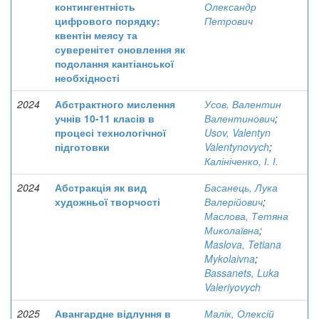
контингентність
Олександр
цифрового порядку:
Петрович
квентін меясу та
суверенітет оновлення як
подолання кантіанської
необхідності
2024
Абстрактного мислення
Усов, Валентин
учнів 10-11 класів в
Валентинович
;
процесі технологічної
Usov, Valentyn
підготовки
Valentynovych
;
Калініченко, І. І.
2024
Абстракція як вид
Басанець, Лука
художньої творчості
Валерійович
;
Маслова, Тетяна
Миколаївна
;
Maslova, Tetiana
Mykolaivna
;
Bassanets, Luka
Valeriyovych
2025
Авангардне відлуння в
Малік, Олексій