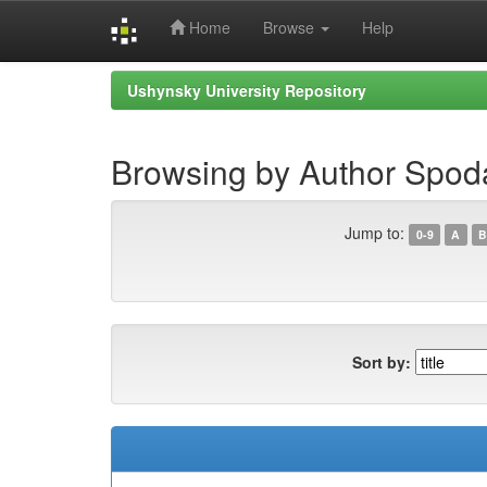
Home
Browse
Help
Skip
Ushynsky University Repository
navigation
Browsing by Author Spod
Jump to:
0-9
A
B
Sort by: