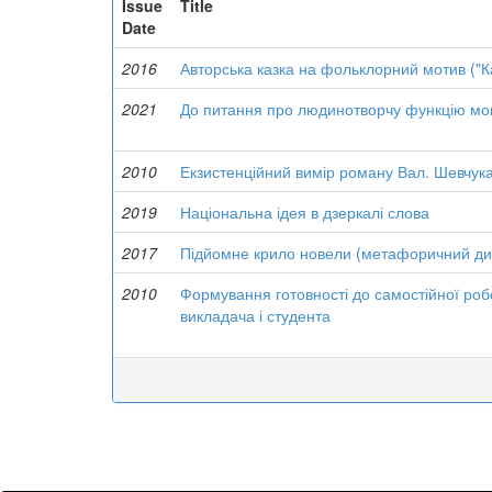
Issue
Title
Date
2016
Авторська казка на фольклорний мотив ("Ка
2021
До питання про людинотворчу функцію мо
2010
Екзистенційний вимір роману Вал. Шевчука
2019
Національна ідея в дзеркалі слова
2017
Підйомне крило новели (метафоричний дис
2010
Формування готовності до самостійної робо
викладача і студента