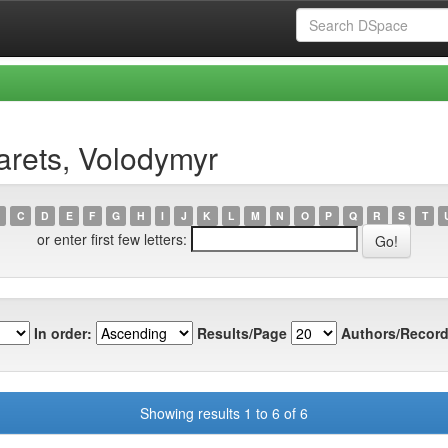
arets, Volodymyr
C
D
E
F
G
H
I
J
K
L
M
N
O
P
Q
R
S
T
or enter first few letters:
In order:
Results/Page
Authors/Record
Showing results 1 to 6 of 6