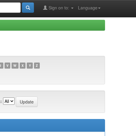
Sign on to:
Language
U
V
W
X
Y
Z
: