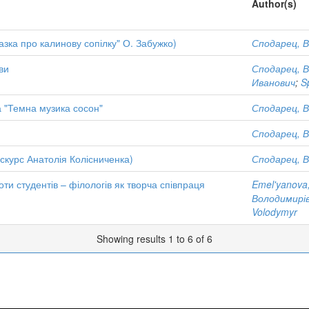
Author(s)
зка про калинову сопілку" О. Забужко)
Сподарец, В
ви
Сподарец, В
Иванович
;
S
 "Темна музика сосон"
Сподарец, В
Сподарец, В
курс Анатолія Колісниченка)
Сподарец, В
ти студентів – філологів як творча співпраця
Emel'yanova,
Володимирі
Volodymyr
Showing results 1 to 6 of 6