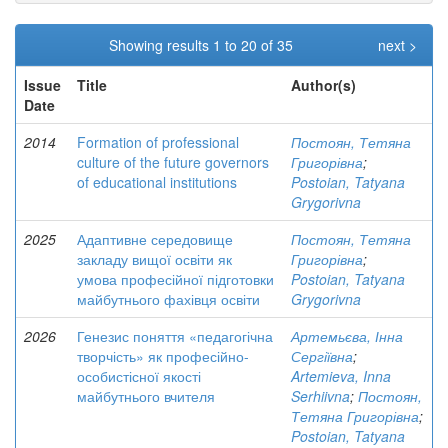
Showing results 1 to 20 of 35
next >
Issue
Title
Author(s)
Date
2014
Formation of professional
Постоян, Тетяна
culture of the future governors
Григорівна
;
of educational institutions
Postoian, Tatyana
Grygorivna
2025
Адаптивне середовище
Постоян, Тетяна
закладу вищої освіти як
Григорівна
;
умова професійної підготовки
Postoian, Tatyana
майбутнього фахівця освіти
Grygorivna
2026
Генезис поняття «педагогічна
Артемьєва, Інна
творчість» як професійно-
Сергіївна
;
особистісної якості
Artemieva, Inna
майбутнього вчителя
Serhiivna
;
Постоян,
Тетяна Григорівна
;
Postoian, Tatyana