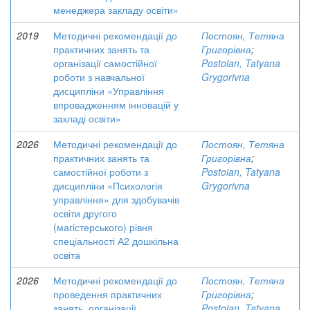
менеджера закладу освіти»
2019
Методичні рекомендації до
Постоян, Тетяна
практичних занять та
Григорівна
;
організації самостійної
Postoian, Tatyana
роботи з навчальної
Grygorivna
дисципліни «Управління
впровадженням інновацій у
закладі освіти»
2026
Методичні рекомендації до
Постоян, Тетяна
практичних занять та
Григорівна
;
самостійної роботи з
Postoian, Tatyana
дисципліни «Психологія
Grygorivna
управління» для здобувачів
освіти другого
(магістерського) рівня
спеціальності А2 дошкільна
освіта
2026
Методичні рекомендації до
Постоян, Тетяна
проведення практичних
Григорівна
;
занять, організації
Postoian, Tatyana