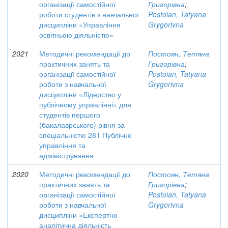
організації самостійної
Григорівна
;
роботи студентів з навчальної
Postoian, Tatyana
дисципліни «Управління
Grygorivna
освітньою діяльністю»
2021
Методичні рекомендації до
Постоян, Тетяна
практичних занять та
Григорівна
;
організації самостійної
Postoian, Tatyana
роботи з навчальної
Grygorivna
дисципліни «Лідерство у
публічному управлінні» для
студентів першого
(бакалаврського) рівня за
спеціальністю 281 Публічне
управління та
адміністрування
2020
Методичні рекомендації до
Постоян, Тетяна
практичних занять та
Григорівна
;
організації самостійної
Postoian, Tatyana
роботи з навчальної
Grygorivna
дисципліни «Експертно-
аналітична діяльність