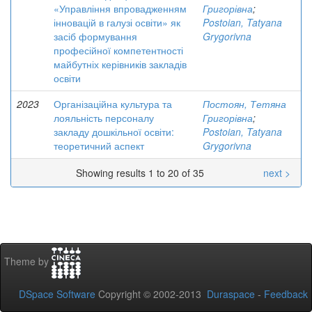
«Управління впровадженням
Григорівна
;
інновацій в галузі освіти» як
Postoian, Tatyana
засіб формування
Grygorivna
професійної компетентності
майбутніх керівників закладів
освіти
2023
Організаційна культура та
Постоян, Тетяна
лояльність персоналу
Григорівна
;
закладу дошкільної освіти:
Postoian, Tatyana
теоретичний аспект
Grygorivna
Showing results 1 to 20 of 35
next >
Theme by
DSpace Software
Copyright © 2002-2013
Duraspace
-
Feedback