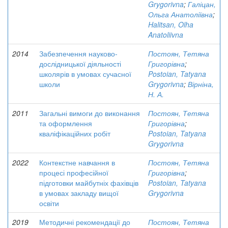
Grygorivna
;
Галіцан,
Ольга Анатоліївна
;
Halitsan, Olha
Anatoliivna
2014
Забезпечення науково-
Постоян, Тетяна
дослідницької діяльності
Григорівна
;
школярів в умовах сучасної
Postoian, Tatyana
школи
Grygorivna
;
Вірніна,
Н. А.
2011
Загальні вимоги до виконання
Постоян, Тетяна
та оформлення
Григорівна
;
кваліфікаційних робіт
Postoian, Tatyana
Grygorivna
2022
Контекстне навчання в
Постоян, Тетяна
процесі професійної
Григорівна
;
підготовки майбутніх фахівців
Postoian, Tatyana
в умовах закладу вищої
Grygorivna
освіти
2019
Методичні рекомендації до
Постоян, Тетяна