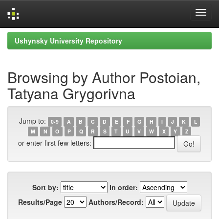
Skip
Ushynsky University Repository
navigation
Browsing by Author Postoian,
Tatyana Grygorivna
Jump to:
0-9
A
B
C
D
E
F
G
H
I
J
K
L
M
N
O
P
Q
R
S
T
U
V
W
X
Y
Z
or enter first few letters:
Sort by:
In order:
Results/Page
Authors/Record: