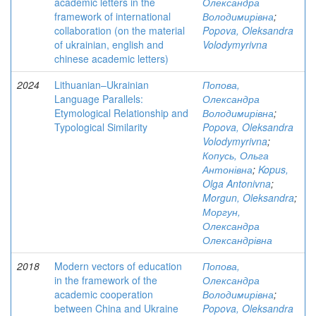
academic letters in the
Олександра
framework of international
Володимирівна
;
collaboration (on the material
Popova, Oleksandra
of ukrainian, english and
Volodymyrivna
chinese academic letters)
2024
Lithuanian–Ukrainian
Попова,
Language Parallels:
Олександра
Etymological Relationship and
Володимирівна
;
Typological Similarity
Popova, Oleksandra
Volodymyrivna
;
Копусь, Ольга
Антонівна
;
Kopus,
Olga Antonivna
;
Morgun, Oleksandra
;
Моргун,
Олександра
Олександрівна
2018
Modern vectors of education
Попова,
in the framework of the
Олександра
academic cooperation
Володимирівна
;
between China and Ukraine
Popova, Oleksandra