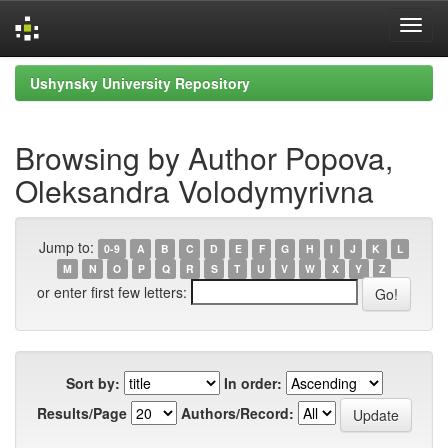
Skip
Ushynsky University Repository
navigation
Browsing by Author Popova,
Oleksandra Volodymyrivna
Jump to:
0-9
A
B
C
D
E
F
G
H
I
J
K
L
M
N
O
P
Q
R
S
T
U
V
W
X
Y
Z
or enter first few letters:
Sort by:
In order:
Results/Page
Authors/Record: