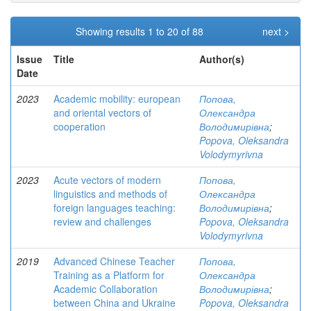
Showing results 1 to 20 of 88
next >
Issue
Title
Author(s)
Date
2023
Academic mobility: european
Попова,
and oriental vectors of
Олександра
cooperation
Володимирівна
;
Popova, Oleksandra
Volodymyrivna
2023
Acute vectors of modern
Попова,
linguistics and methods of
Олександра
foreign languages teaching:
Володимирівна
;
review and challenges
Popova, Oleksandra
Volodymyrivna
2019
Advanced Chinese Teacher
Попова,
Training as a Platform for
Олександра
Academic Collaboration
Володимирівна
;
between China and Ukraine
Popova, Oleksandra