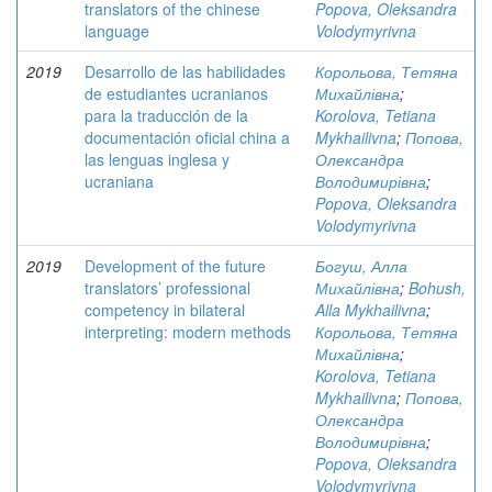
translators of the chinese
Popova, Oleksandra
language
Volodymyrivna
2019
Desarrollo de las habilidades
Корольова, Тетяна
de estudiantes ucranianos
Михайлівна
;
para la traducción de la
Korolova, Tetiana
documentación oficial china a
Mykhailivna
;
Попова,
las lenguas inglesa y
Олександра
ucraniana
Володимирівна
;
Popova, Oleksandra
Volodymyrivna
2019
Development of the future
Богуш, Алла
translators’ professional
Михайлівна
;
Bohush,
competency in bilateral
Alla Mykhailivna
;
interpreting: modern methods
Корольова, Тетяна
Михайлівна
;
Korolova, Tetiana
Mykhailivna
;
Попова,
Олександра
Володимирівна
;
Popova, Oleksandra
Volodymyrivna