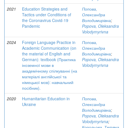
2021
Education Strategies and
Попова,
Tactics under Conditions of
Олександра
the Coronavirus Covid-19
Володимирівна
;
Pandemic
Popova, Oleksandra
Volodymyrivna
2024
Foreign Language Practice in
Попова,
Academic Communication (on
Олександра
the material of English and
Володимирівна
;
German): textbook (Практика
Popova, Oleksandra
іноземної мови в
Volodymyrivna
академічному спілкуванні (на
матеріалі англійської та
німецької мов): навчальний
посібник).
2020
Humanitarian Education in
Попова,
Ukraine
Олександра
Володимирівна
;
Popova, Oleksandra
Volodymyrivna
;
Корольова, Тетяна