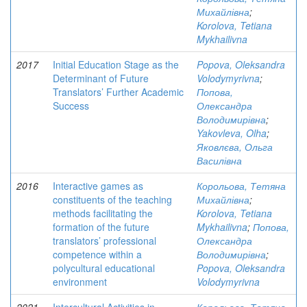
Михайлівна
;
Korolova, Tetiana
Mykhailivna
2017
Initial Education Stage as the
Popova, Oleksandra
Determinant of Future
Volodymyrivna
;
Translators’ Further Academic
Попова,
Success
Олександра
Володимирівна
;
Yakovleva, Olha
;
Яковлєва, Ольга
Василівна
2016
Interactive games as
Корольова, Тетяна
constituents of the teaching
Михайлівна
;
methods facilitating the
Korolova, Tetiana
formation of the future
Mykhailivna
;
Попова,
translators’ professional
Олександра
competence within a
Володимирівна
;
polycultural educational
Popova, Oleksandra
environment
Volodymyrivna