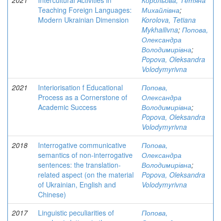
2021
Intercultural Activities in
Корольова, Тетяна
Teaching Foreign Languages:
Михайлівна
;
Modern Ukrainian Dimension
Korolova, Tetiana
Mykhailivna
;
Попова,
Олександра
Володимирівна
;
Popova, Oleksandra
Volodymyrivna
2021
Interiorisation f Educational
Попова,
Process as a Cornerstone of
Олександра
Academic Success
Володимирівна
;
Popova, Oleksandra
Volodymyrivna
2018
Interrogative communicative
Попова,
semantics of non-interrogative
Олександра
sentences: the translation-
Володимирівна
;
related aspect (on the material
Popova, Oleksandra
of Ukrainian, English and
Volodymyrivna
Chinese)
2017
Linguistic peculiarities of
Попова,