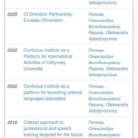
Volodymyrivna
2025
CI Directors’ Partnership:
Попова,
Eurasian Dimension
Олександра
Володимирівна
;
Popova, Oleksandra
Volodymyrivna
2022
Confucius Institute as a
Попова,
Platform for International
Олександра
Activities of Ushynsky
Володимирівна
;
University
Popova, Oleksandra
Volodymyrivna
2022
Confucius institute as a
Попова,
platform for launching oriental
Олександра
languages specialties
Володимирівна
;
Popova, Oleksandra
Volodymyrivna
2016
Criterial approach to
Попова,
professional and speech
Олександра
training targeted for the future
Володимирівна
;