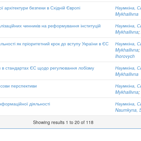
 архітектури безпеки в Східній Європі
Наумкіна, С
Mykhailivna
алізаційних чинників на реформування інституцій
Наумкіна, С
Mykhailivna
;
ьності як пріоритетний крок до вступу України в ЄС
Наумкіна, С
Mykhailivna
;
Ihorovych
ки в стандартах ЄС щодо регулювання лобізму
Наумкіна, С
Mykhailivna
нсови перспективи
Наумкіна, С
Mykhailivna
;
інформаційної діяльності
Наумкіна, С
Naumkyna, Sv
Showing results 1 to 20 of 118