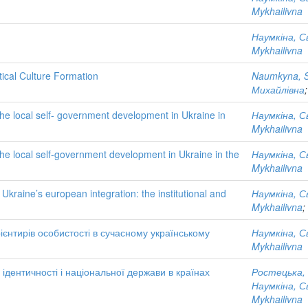
Mykhailivna
Наумкіна, С
Mykhailivna
tical Culture Formation
Naumkyna, Sv
Михайлівна
he local self- government development in Ukraine in
Наумкіна, С
Mykhailivna
he local self-government development in Ukraine in the
Наумкіна, С
Mykhailivna
Ukraine’s european integration: the institutional and
Наумкіна, С
Mykhailivna
;
рієнтирів особистості в сучасному українському
Наумкіна, С
Mykhailivna
 ідентичності і національної держави в країнах
Ростецька, 
Наумкіна, С
Mykhailivna