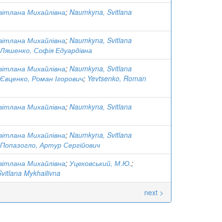
вітлана Михайлівна
;
Naumkyna, Svitlana
вітлана Михайлівна
;
Naumkyna, Svitlana
Ляшенко, Софія Едуардівна
вітлана Михайлівна
;
Naumkyna, Svitlana
Євценко, Роман Ігорович
;
Yevtsenko, Roman
вітлана Михайлівна
;
Naumkyna, Svitlana
вітлана Михайлівна
;
Naumkyna, Svitlana
Попазогло, Артур Сергійович
вітлана Михайлівна
;
Уцеховський, М.Ю.
;
itlana Mykhailivna
next >