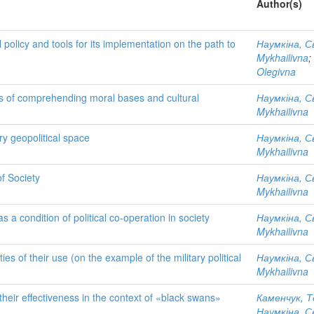
Author(s)
 policy and tools for its implementation on the path to
Наумкіна, С
Mykhailivna
;
Olegivna
cess of comprehending moral bases and cultural
Наумкіна, С
Mykhailivna
y geopolitical space
Наумкіна, С
Mykhailivna
f Society
Наумкіна, С
Mykhailivna
 as a condition of political co-operation in society
Наумкіна, С
Mykhailivna
es of their use (on the example of the military political
Наумкіна, С
Mykhailivna
 their effectiveness in the context of «black swans»
Каменчук, 
Наумкіна, С