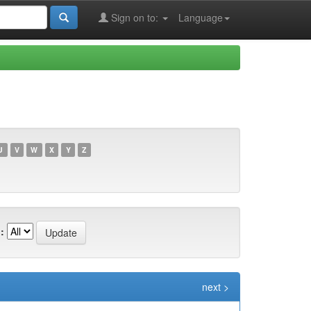
Sign on to:
Language
U
V
W
X
Y
Z
:
next >