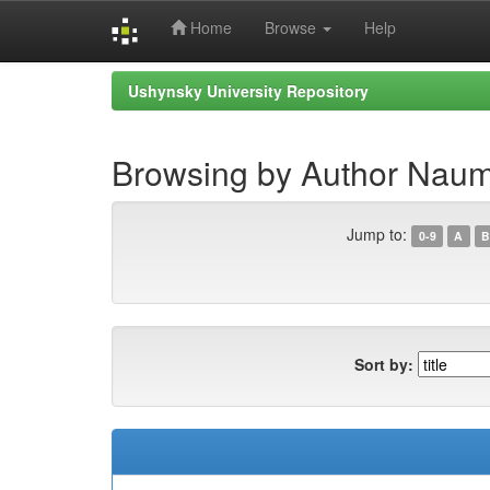
Home
Browse
Help
Skip
Ushynsky University Repository
navigation
Browsing by Author Naumk
Jump to:
0-9
A
B
Sort by: