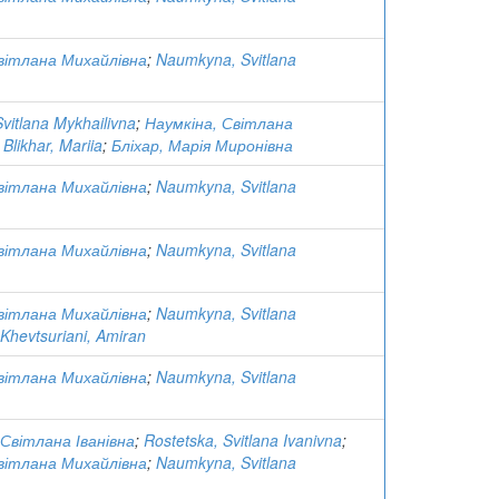
вітлана Михайлівна
;
Naumkyna, Svitlana
itlana Mykhailivna
;
Наумкіна, Світлана
;
Blikhar, Mariia
;
Бліхар, Марія Миронівна
вітлана Михайлівна
;
Naumkyna, Svitlana
вітлана Михайлівна
;
Naumkyna, Svitlana
вітлана Михайлівна
;
Naumkyna, Svitlana
Khevtsuriani, Amiran
вітлана Михайлівна
;
Naumkyna, Svitlana
Світлана Іванівна
;
Rostetska, Svitlana Ivanivna
;
вітлана Михайлівна
;
Naumkyna, Svitlana