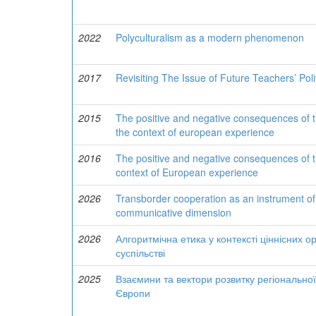
2022
Polyculturalism as a modern phenomenon
2017
Revisiting The Issue of Future Teachers’ Poli
2015
The positive and negative consequences of t
the context of european experience
2016
The positive and negative consequences of t
context of European experience
2026
Transborder cooperation as an instrument of 
communicative dimension
2026
Алгоритмічна етика у контексті ціннісних о
суспільстві
2025
Взаємини та вектори розвитку регіональної
Європи