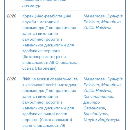
літературі
2026
Корекційно-реабілітаційні
Маматова, Зульфія
служби : методичні
Раїсівна
;
Mamatova,
рекомендації до практичних
Zulfiia Raisivna
занять і виконання
самостійної роботи з
навчальної дисципліни для
здобувачів першого
(бакалаврського) рівня
спеціальності А6 Спеціальна
освіта (Логопедія)
2026
ЛФК і масаж в спеціальної та
Маматова, Зульфія
інклюзивної освіті : методичні
Раїсівна
;
Mamatova,
рекомендації до практичних
Zulfiia Raisivna
;
занять і виконання
Константинов,
самостійної роботи з
Дмитро
навчальної дисципліни для
Сергійович
;
здобувачів вищої освіти
Konstantynov,
першого (бакалаврського)
Dmytro Sergiyovych
рівня спеціальності А6