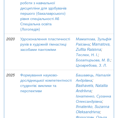
роботи з навчальної
дисципліни для здобувачів
першого (бакалаврського)
рівня спеціальності А6
Спеціальна освіта
(Логопедія)
2020
Удосконалення пластичності
Маматова, Зульфія
рухів в художній гімнастиці
Раїсівна
;
Mamatova,
засобами пантоміми
Zulfiia Raisivna
;
Теслюк, Н. І.
;
Богатирьова, М. В.
;
Цховребова, З. Л.
2025
Формування науково-
Башавець, Наталія
дослідницької компетентності
Андріївна
;
студентів: виклики та
Bashavets, Nataliia
перспективи
Andriivna
;
Ігнатенко, Сузанна
Олександрівна
;
Ihnatenko, Suzanna
Oleksandrivna
;
Форостян, Ольга