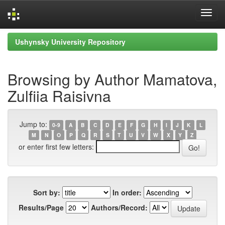
Skip
Ushynsky University Repository
navigation
Browsing by Author Mamatova,
Zulfiia Raisivna
Jump to:
0-9
A
B
C
D
E
F
G
H
I
J
K
L
M
N
O
P
Q
R
S
T
U
V
W
X
Y
Z
or enter first few letters:
Sort by:
In order:
Results/Page
Authors/Record: