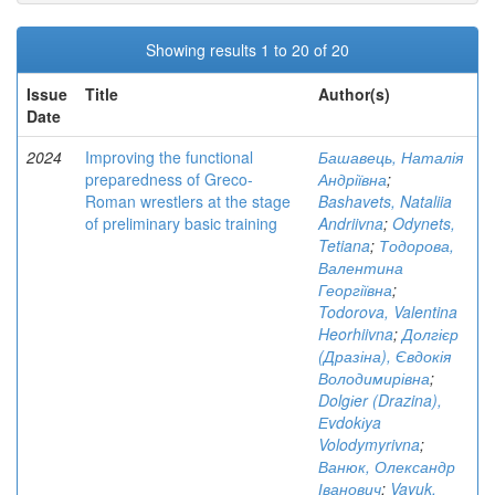
Showing results 1 to 20 of 20
Issue
Title
Author(s)
Date
2024
Improving the functional
Башавець, Наталія
preparedness of Greco-
Андріївна
;
Roman wrestlers at the stage
Bashavets, Nataliia
of preliminary basic training
Andriivna
;
Odynets,
Tetiana
;
Тодорова,
Валентина
Георгіївна
;
Todorova, Valentina
Heorhiivna
;
Долгієр
(Дразіна), Євдокія
Володимирівна
;
Dolgіer (Drazina),
Еvdokіya
Volodymyrivna
;
Ванюк, Олександр
Іванович
;
Vayuk,