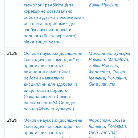
технології реабілітації та
Zulfiia Raisivna
корекційно розвивальної
роботи з дітьми з особливими
освітніми потребами» для
здобувачів вищої освіти
першого (бакалаврського)
рівня вищої освіти
2026
Основи наукових досліджень
Маматова, Зульфія
: методичні рекомендації до
Раїсівна
;
Mamatova,
практичних занять і
Zulfiia Raisivna
;
виконання самостійної
Форостян, Ольга
роботи з навчальної
Іванівна
;
Forostjan,
дисципліни для здобувачів
Olha Ivanivna
вищої освіти першого
(бакалаврського) рівня
спеціальності А4 Середня
освіта (Фізична культура)
2026
Основи наукових досліджень
Форостян, Ольга
: методичні рекомендації до
Іванівна
;
Forostjan,
практичних занять і
Olha Ivanivna
;