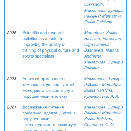
Oleksandr
;
Маматова, Зульфія
Раїсівна
;
Mamatova,
Zulfiia Raisivna
2025
Scientific and research
Mamatova, Zulfiia
activities as a factor in
Raisivna
;
Forostyan,
improving the quality of
Olga Ivanivna
;
training of physical culture and
Bashavets, Natalia
sports specialists
Andriivna
;
Маматова, Зульфія
Раїсівна
2023
Аналз сформованостіі
Маматова, Зульфія
тимчасових уявлень у дтей
Раїсівна
;
Mamatova,
молодшого шкльного вку з
Zulfiia Raisivna
;
порушеннями нтелекту
Кулачинська, А. А.
2021
Дослідження питання
Маматова, Зульфія
соціальної адаптації дітей з
Раїсівна
;
Mamatova,
порушеннями
Zulfiia Raisivna
;
інтелектуального розвитку у
Соколова, С. О.
психолого-педагогічній