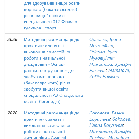
для здобувачів вищої освіти
першого (бакалаврського)
рівня вищої освіти зі
спеціальності 017 Фізична
культура і спорт
2026
Методичні рекомендації до
Орленко, Ірина
практичних занять і
Миколаївна
;
виконання самостійної
Orlenko, Iryna
роботи з навчальної
Mykolayivna
;
дисципліни «Основи
Маматова, Зульфія
раннього втручання» для
Раїсівна
;
Mamatova,
здобувачів першого
Zulfiia Raisivna
(бакалаврського) рівня
здобуття вищої освіти
спеціальності А6 Спеціальна
освіта (Логопедія)
2026
Методичні рекомендації до
Соколова, Ганна
практичних занять і
Борисівна
;
Sokolova,
виконання самостійної
Hanna Borysivna
;
роботи з навчальної
Маматова, Зульфія
дисципліни «Сучасні
Раїсівна
;
Mamatova,