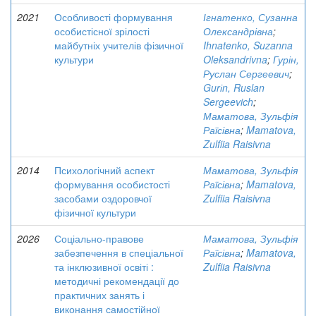
2021
Особливості формування
Ігнатенко, Сузанна
особистісної зрілості
Олександрівна
;
майбутніх учителів фізичної
Ihnatenko, Suzanna
культури
Oleksandrivna
;
Гурін,
Руслан Сергеевич
;
Gurіn, Ruslan
Sergeevich
;
Маматова, Зульфія
Раїсівна
;
Mamatova,
Zulfiia Raisivna
2014
Психологічний аспект
Маматова, Зульфія
формування особистості
Раїсівна
;
Mamatova,
засобами оздоровчої
Zulfiia Raisivna
фізичної культури
2026
Соціально-правове
Маматова, Зульфія
забезпечення в спеціальної
Раїсівна
;
Mamatova,
та інклюзивної освіті :
Zulfiia Raisivna
методичні рекомендації до
практичних занять і
виконання самостійної