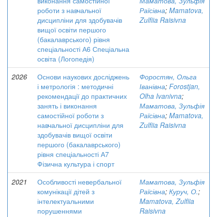
виконання самостійної
Маматова, Зульфія
роботи з навчальної
Раїсівна
;
Mamatova,
дисципліни для здобувачів
Zulfiia Raisivna
вищої освіти першого
(бакалаврського) рівня
спеціальності А6 Спеціальна
освіта (Логопедія)
2026
Основи наукових досліджень
Форостян, Ольга
і метрологія : методичні
Іванівна
;
Forostjan,
рекомендації до практичних
Olha Ivanivna
;
занять і виконання
Маматова, Зульфія
самостійної роботи з
Раїсівна
;
Mamatova,
навчальної дисципліни для
Zulfiia Raisivna
здобувачів вищої освіти
першого (бакалаврського)
рівня спеціальності А7
Фізична культура і спорт
2021
Особливості невербальної
Маматова, Зульфія
комунікації дітей з
Раїсівна
;
Куруч, О.
;
інтелектуальними
Mamatova, Zulfiia
порушеннями
Raisivna