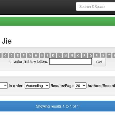
 Jie
C
D
E
F
G
H
I
J
K
L
M
N
O
P
Q
R
S
T
or enter first few letters:
In order:
Results/Page
Authors/Record
Showing results 1 to 1 of 1