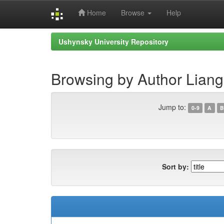
Home
Browse
Help
Skip
Ushynsky University Repository
navigation
Browsing by Author Liang
Jump to:
0-9
A
B
Sort by: