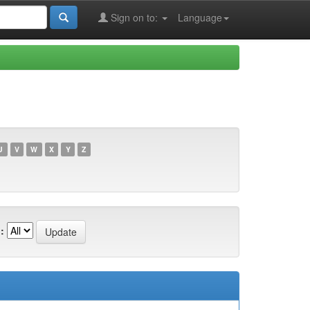
Sign on to:
Language
U
V
W
X
Y
Z
: