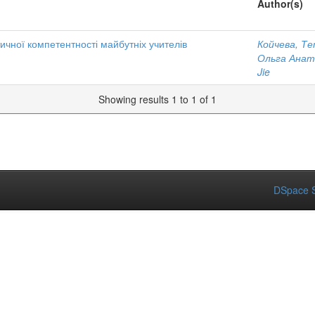
Author(s)
ичної компетентності майбутніх учителів
Койчева, Те
Ольга Анат
Jie
Showing results 1 to 1 of 1
DSpace S