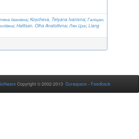
тяна Іванівна
;
Koycheva, Tetyana Ivanivna
;
Галіцан,
оліївна
;
Halitsan, Olha Anatoliivna
;
Лян Цзе
;
Liang
oftware
Copyright © 2002-2013
Duraspace
-
Feedback