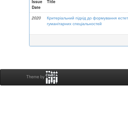
Issue
Title
Date
2020
Критеріальний підхід до формування естет
гуманітарних спеціальностей
Theme by