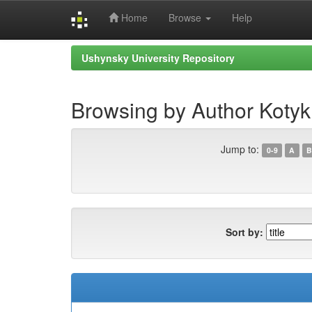
Home
Browse
Help
Skip
Ushynsky University Repository
navigation
Browsing by Author Kotyk
Jump to:
0-9
A
B
Sort by: