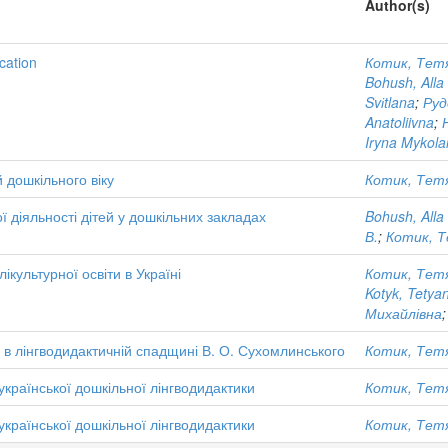
Author(s)
ucation
Котик, Тет
Bohush, Alla
Svіtlana
;
Руд
Anatoliivna
;
Iryna Mykola
 дошкільного віку
Котик, Тет
 діяльності дітей у дошкільних закладах
Bohush, Alla
В.
;
Котик, Т
культурної освіти в Україні
Котик, Тет
Kotyk, Tetya
Михайлівна
в лінгводидактичній спадщині В. О. Сухомлинського
Котик, Тет
української дошкільної лінгводидактики
Котик, Тет
української дошкільної лінгводидактики
Котик, Тет