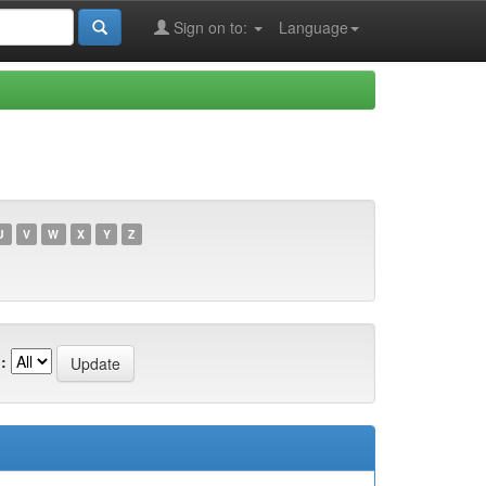
Sign on to:
Language
U
V
W
X
Y
Z
: