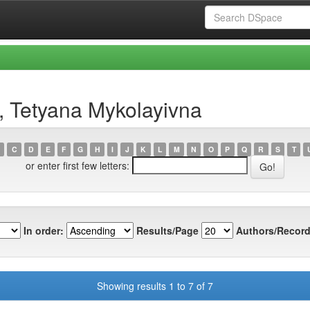
, Tetyana Mykolayivna
C
D
E
F
G
H
I
J
K
L
M
N
O
P
Q
R
S
T
or enter first few letters:
In order:
Results/Page
Authors/Record
Showing results 1 to 7 of 7