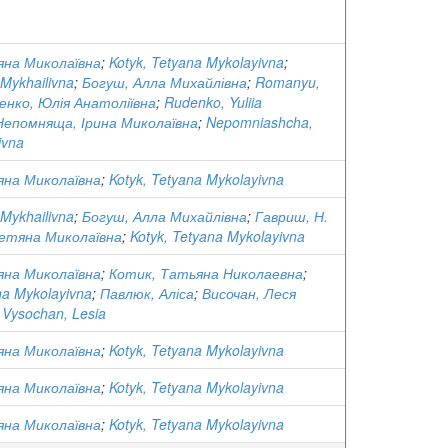
яна Миколаївна
;
Kotyk, Tetyana Mykolayivna
;
 Mykhailivna
;
Богуш, Алла Михайлівна
;
Romanyu,
енко, Юлія Анатоліївна
;
Rudenko, Yuliia
Непомняща, Ірина Миколаївна
;
Nepomniashcha,
ivna
яна Миколаївна
;
Kotyk, Tetyana Mykolayivna
 Mykhailivna
;
Богуш, Алла Михайлівна
;
Гавриш, Н.
етяна Миколаївна
;
Kotyk, Tetyana Mykolayivna
яна Миколаївна
;
Котик, Татьяна Николаевна
;
na Mykolayivna
;
Павлюк, Аліса
;
Височан, Леся
;
Vysochan, Lesia
яна Миколаївна
;
Kotyk, Tetyana Mykolayivna
яна Миколаївна
;
Kotyk, Tetyana Mykolayivna
яна Миколаївна
;
Kotyk, Tetyana Mykolayivna