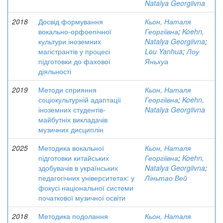
Natalya Georgiivna
2018
Досвід формування
Кьон, Наталя
вокально-орфоепічної
Георгіївна
;
Koehn,
культури іноземних
Natalya Georgiivna
;
магістрантів у процесі
Lou Yanhua
;
Лоу
підготовки до фахової
Яньхуа
діяльності
2019
Методи сприяння
Кьон, Наталя
соціокультурній адаптації
Георгіївна
;
Koehn,
іноземних студентів-
Natalya Georgiivna
майбутніх викладачів
музичних дисциплін
2025
Методика вокальної
Кьон, Наталя
підготовки китайських
Георгіївна
;
Koehn,
здобувачів в українських
Natalya Georgiivna
;
педагогічних університетах: у
Ліньтао Вей
фокусі національної системи
початкової музичної освіти
2018
Методика подолання
Кьон, Наталя