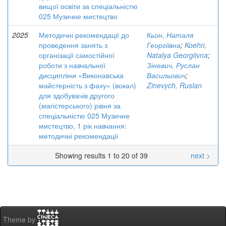
вищої освіти за спеціальністю
025 Музичне мистецтво
2025
Методичні рекомендації до
Кьон, Наталя
проведення занять з
Георгіївна
;
Koehn,
організації самостійної
Natalya Georgiivna
;
роботи з навчальної
Зіневич, Руслан
дисципліни «Виконавська
Васильович
;
майстерність з фаху» (вокал)
Zinevych, Ruslan
для здобувачів другого
(магістерського) рівня за
спеціальністю 025 Музичне
мистецтво, 1 рік навчання:
методичні рекомендації
Showing results 1 to 20 of 39
next >
Theme by