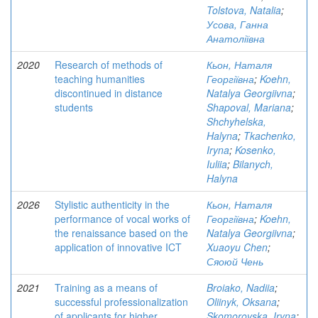
Tolstova, Natalia
;
Усова, Ганна
Анатоліївна
2020
Research of methods of
Кьон, Наталя
teaching humanities
Георгіївна
;
Koehn,
discontinued in distance
Natalya Georgiivna
;
students
Shapoval, Mariana
;
Shchyhelska,
Halyna
;
Tkachenko,
Iryna
;
Kosenko,
Iuliia
;
Bilanych,
Halyna
2026
Stylistic authenticity in the
Кьон, Наталя
performance of vocal works of
Георгіївна
;
Koehn,
the renaissance based on the
Natalya Georgiivna
;
application of innovative ICT
Xuaoyu Chen
;
Сяоюй Чень
2021
Training as a means of
Broiako, Nadiia
;
successful professionalization
Oliinyk, Oksana
;
of applicants for higher
Skomorovska, Iryna
;