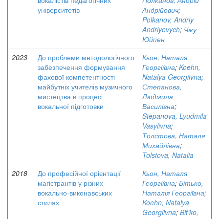
вокалістів педагогічних
Полканов, Андрій
університетів
Андрійович
;
Polkanov, Andriy
Andriyovych
;
Чжу
Юйпен
2023
До проблеми методологічного
Кьон, Наталя
забезпечення формування
Георгіївна
;
Koehn,
фахової компетентності
Natalya Georgiivna
;
майбутніх учителів музичного
Степанова,
мистецтва в процесі
Людмила
вокальної підготовки
Василівна
;
Stepanova, Lyudmila
Vasylivna
;
Толстова, Наталя
Михайлівна
;
Tolstova, Natalia
2018
До професійної орієнтації
Кьон, Наталя
магістрантів у різних
Георгіївна
;
Бітько,
вокально-виконавських
Наталія Георгіївна
;
стилях
Koehn, Natalya
Georgiivna
;
Bit’ko,