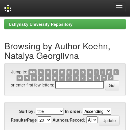
Skip
Ushynsky University Repository
navigation
Browsing by Author Koehn,
Natalya Georgiivna
Jump to:
0-9
A
B
C
D
E
F
G
H
I
J
K
L
M
N
O
P
Q
R
S
T
U
V
W
X
Y
Z
or enter first few letters:
Sort by:
In order:
Results/Page
Authors/Record: