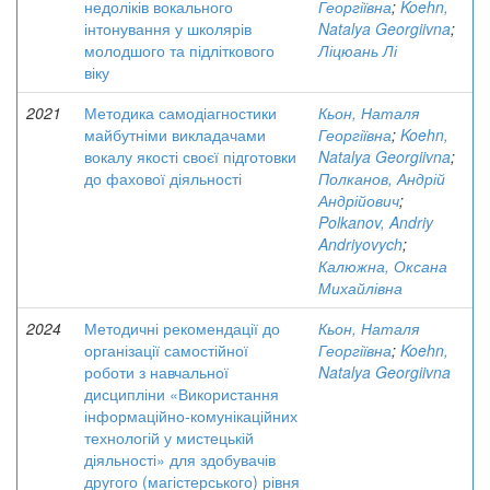
недоліків вокального
Георгіївна
;
Koehn,
інтонування у школярів
Natalya Georgiivna
;
молодшого та підліткового
Ліцюань Лі
віку
2021
Методика самодіагностики
Кьон, Наталя
майбутніми викладачами
Георгіївна
;
Koehn,
вокалу якості своєї підготовки
Natalya Georgiivna
;
до фахової діяльності
Полканов, Андрій
Андрійович
;
Polkanov, Andriy
Andriyovych
;
Калюжна, Оксана
Михайлівна
2024
Методичні рекомендації до
Кьон, Наталя
організації самостійної
Георгіївна
;
Koehn,
роботи з навчальної
Natalya Georgiivna
дисципліни «Використання
інформаційно-комунікаційних
технологій у мистецькій
діяльності» для здобувачів
другого (магістерського) рівня