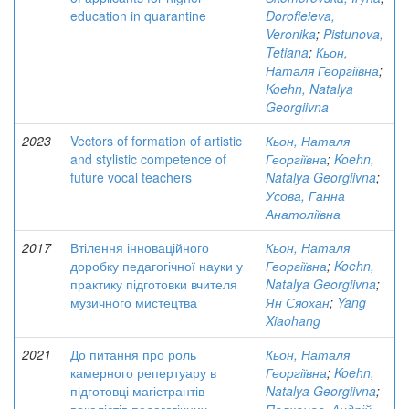
education in quarantine
Dorofieieva,
Veronika
;
Pistunova,
Tetiana
;
Кьон,
Наталя Георгіївна
;
Koehn, Natalya
Georgiivna
2023
Vectors of formation of artistic
Кьон, Наталя
and stylistic competence of
Георгіївна
;
Koehn,
future vocal teachers
Natalya Georgiivna
;
Усова, Ганна
Анатоліївна
2017
Втілення інноваційного
Кьон, Наталя
доробку педагогічної науки у
Георгіївна
;
Koehn,
практику підготовки вчителя
Natalya Georgiivna
;
музичного мистецтва
Ян Сяохан
;
Yang
Xiaohang
2021
До питання про роль
Кьон, Наталя
камерного репертуару в
Георгіївна
;
Koehn,
підготовці магістрантів-
Natalya Georgiivna
;