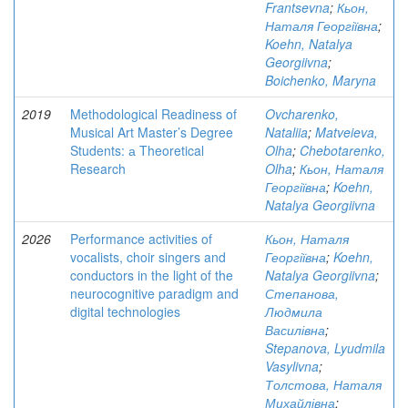
Frantsevna
;
Кьон,
Наталя Георгіївна
;
Koehn, Natalya
Georgiivna
;
Boichenko, Maryna
2019
Methodological Readiness of
Ovcharenko,
Musical Art Master’s Degree
Nataliia
;
Matveieva,
Students: а Theoretical
Olha
;
Chebotarenko,
Research
Olha
;
Кьон, Наталя
Георгіївна
;
Koehn,
Natalya Georgiivna
2026
Performance activities of
Кьон, Наталя
vocalists, choir singers and
Георгіївна
;
Koehn,
conductors in the light of the
Natalya Georgiivna
;
neurocognitive paradigm and
Степанова,
digital technologies
Людмила
Василівна
;
Stepanova, Lyudmila
Vasylivna
;
Толстова, Наталя
Михайлівна
;