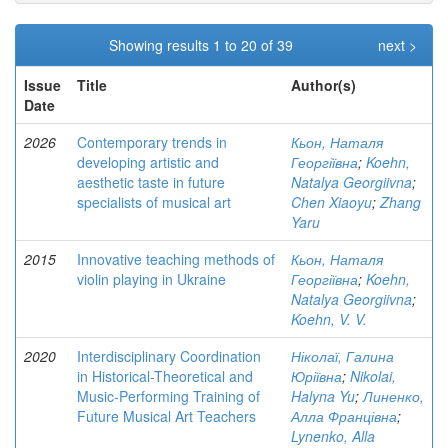
Showing results 1 to 20 of 39
next >
Issue
Title
Author(s)
Date
2026
Contemporary trends in
Кьон, Наталя
developing artistic and
Георгіївна
;
Koehn,
aesthetic taste in future
Natalya Georgiivna
;
specialists of musical art
Chen Xiaoyu
;
Zhang
Yaru
2015
Innovative teaching methods of
Кьон, Наталя
violin playing in Ukraine
Георгіївна
;
Koehn,
Natalya Georgiivna
;
Koehn, V. V.
2020
Interdisciplinary Coordination
Ніколаї, Галина
in Historical-Theoretical and
Юріївна
;
Nikolai,
Music-Performing Training of
Halyna Yu
;
Линенко,
Future Musical Art Teachers
Алла Францівна
;
Lynenko, Alla