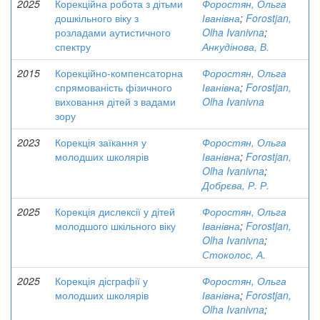
2025
Корекційна робота з дітьми
Форостян, Ольга
дошкільного віку з
Іванівна
;
Forostjan,
розладами аутистичного
Olha Ivanivna
;
спектру
Анкудінова, В.
2015
Корекційно-компенсаторна
Форостян, Ольга
спрямованість фізичного
Іванівна
;
Forostjan,
виховання дітей з вадами
Olha Ivanivna
зору
2023
Корекція заїкання у
Форостян, Ольга
молодших школярів
Іванівна
;
Forostjan,
Olha Ivanivna
;
Добрєва, Р. Р.
2025
Корекція дислексії у дітей
Форостян, Ольга
молодшого шкільного віку
Іванівна
;
Forostjan,
Olha Ivanivna
;
Стоколос, А.
2025
Корекція дісграфії у
Форостян, Ольга
молодших школярів
Іванівна
;
Forostjan,
Olha Ivanivna
;