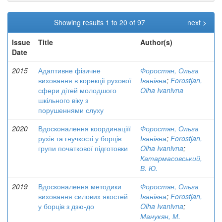
Showing results 1 to 20 of 97
next >
Issue
Title
Author(s)
Date
2015
Адаптивне фізичне
Форостян, Ольга
виховання в корекції рухової
Іванівна
;
Forostjan,
сфери дітей молодшого
Olha Ivanivna
шкільного віку з
порушеннями слуху
2020
Вдосконалення координаціїї
Форостян, Ольга
рухів та гнучкості у борців
Іванівна
;
Forostjan,
групи початкової підготовки
Olha Ivanivna
;
Катармасовський,
В. Ю.
2019
Вдосконалення методики
Форостян, Ольга
виховання силових якостей
Іванівна
;
Forostjan,
у борців з дзю-до
Olha Ivanivna
;
Манукян, М.