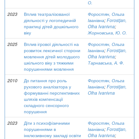
О.
2023
Вплив театралізованої
Форостян, Ольга
діяльності у логопедичній
Іванівна
;
Forostjan,
практиці дітей дошкільного
Olha Ivanivna
;
віку
Жорновська, Ю. О.
2025
Вплив ігрової діяльності на
Форостян, Ольга
розвиток лексичної сторони
Іванівна
;
Forostjan,
мовлення дітей молодшого
Olha Ivanivna
;
шкільного віку з тяжкими
Тарнавська, А. Ф.
порушеннями мовлення
2010
До питання про роль
Форостян, Ольга
рухового аналізатора у
Іванівна
;
Forostjan,
формуванні перспективних
Olha Ivanivna
шляхів компенсації
складного сенсорного
порушення
2023
Діти з психофізичними
Форостян, Ольга
порушеннями в
Іванівна
;
Forostjan,
інклюзивному закладі освіти
Olha Ivanivna
;