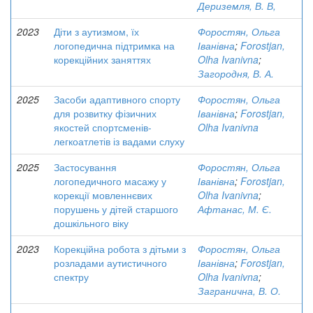
Дериземля, В. В,
2023
Діти з аутизмом, їх
Форостян, Ольга
логопедична підтримка на
Іванівна
;
Forostjan,
корекційних заняттях
Olha Ivanivna
;
Загородня, В. А.
2025
Засоби адаптивного спорту
Форостян, Ольга
для розвитку фізичних
Іванівна
;
Forostjan,
якостей спортсменів-
Olha Ivanivna
легкоатлетів із вадами слуху
2025
Застосування
Форостян, Ольга
логопедичного масажу у
Іванівна
;
Forostjan,
корекції мовленнєвих
Olha Ivanivna
;
порушень у дітей старшого
Афтанас, М. Є.
дошкільного віку
2023
Корекційна робота з дітьми з
Форостян, Ольга
розладами аутистичного
Іванівна
;
Forostjan,
спектру
Olha Ivanivna
;
Загранична, В. О.