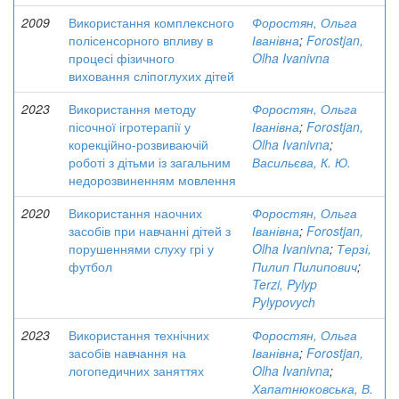
2009
Використання комплексного
Форостян, Ольга
полісенсорного впливу в
Іванівна
;
Forostjan,
процесі фізичного
Olha Ivanivna
виховання сліпоглухих дітей
2023
Використання методу
Форостян, Ольга
пісочної ігротерапії у
Іванівна
;
Forostjan,
корекційно-розвиваючій
Olha Ivanivna
;
роботі з дітьми із загальним
Васильєва, К. Ю.
недорозвиненням мовлення
2020
Використання наочних
Форостян, Ольга
засобів при навчанні дітей з
Іванівна
;
Forostjan,
порушеннями слуху грі у
Olha Ivanivna
;
Терзі,
футбол
Пилип Пилипович
;
Terzi, Pylyp
Pylypovych
2023
Використання технічних
Форостян, Ольга
засобів навчання на
Іванівна
;
Forostjan,
логопедичних заняттях
Olha Ivanivna
;
Хапатнюковська, В.