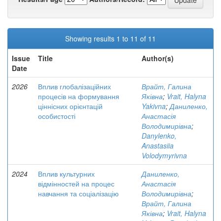
Showing results 1 to 11 of 11
Issue
Title
Author(s)
Date
2026
Вплив глобалізаційних
Врайт, Галина
процесів на формування
Яківна
;
Vrait, Halyna
ціннісних орієнтацій
Yakivna
;
Даниленко,
особистості
Анастасія
Володимирівна
;
Danylenko,
Anastasiia
Volodymyrivna
2024
Вплив культурних
Даниленко,
відмінностей на процес
Анастасія
навчання та соціалізацію
Володимирівна
;
Врайт, Галина
Яківна
;
Vrait, Halyna