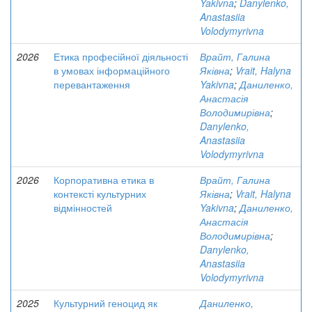
Yakivna
;
Danylenko,
Anastasiia
Volodymyrivna
2026
Етика професійної діяльності
Врайт, Галина
в умовах інформаційного
Яківна
;
Vrait, Halyna
перевантаження
Yakivna
;
Даниленко,
Анастасія
Володимирівна
;
Danylenko,
Anastasiia
Volodymyrivna
2026
Корпоративна етика в
Врайт, Галина
контексті культурних
Яківна
;
Vrait, Halyna
відмінностей
Yakivna
;
Даниленко,
Анастасія
Володимирівна
;
Danylenko,
Anastasiia
Volodymyrivna
2025
Культурний геноцид як
Даниленко,