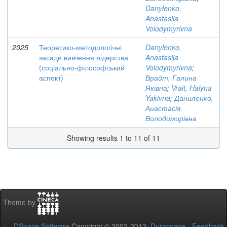
Danylenko,
Anastasiia
Volodymyrivna
2025
Теоретико-методологічні
Danylenko,
засади вивчення лідерства
Anastasiia
(соціально-філософський
Volodymyrivna
;
аспект)
Врайт, Галина
Яківна
;
Vrait, Halyna
Yakivna
;
Даниленко,
Анастасія
Володимирівна
Showing results 1 to 11 of 11
Theme by
DSpace Software
Copyright © 2002-2013
Duraspace
-
Feedback