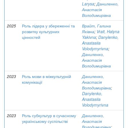
Larysa
;
Даниленко,
Анастасія
Володимирівна
2025
Роль лідера у збереженні та
Врайт, Галина
розвитку культурних
Яківна
;
Vrait, Halyna
цінностей
Yakivna
;
Danylenko,
Anastasiia
Volodymyrivna
;
Даниленко,
Анастасія
Володимирівна
2023
Роль мови в міжкультурній
Даниленко,
комунікації
Анастасія
Володимирівна
;
Danylenko,
Anastasiia
Volodymyrivna
2023
Роль субкультур в сучасному
Даниленко,
українському суспільстві
Анастасія
Володимирівна
;