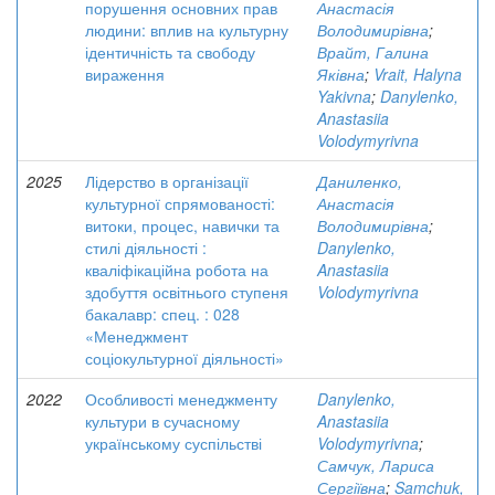
порушення основних прав
Анастасія
людини: вплив на культурну
Володимирівна
;
ідентичність та свободу
Врайт, Галина
вираження
Яківна
;
Vrait, Halyna
Yakivna
;
Danylenko,
Anastasiia
Volodymyrivna
2025
Лідерство в організації
Даниленко,
культурної спрямованості:
Анастасія
витоки, процес, навички та
Володимирівна
;
стилі діяльності :
Danylenko,
кваліфікаційна робота на
Anastasiia
здобуття освітнього ступеня
Volodymyrivna
бакалавр: спец. : 028
«Менеджмент
соціокультурної діяльності»
2022
Особливості менеджменту
Danylenko,
культури в сучасному
Anastasiia
українському суспільстві
Volodymyrivna
;
Самчук, Лариса
Сергіївна
;
Samchuk,