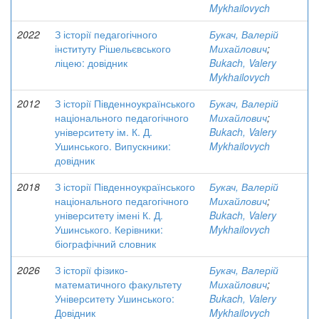
Mykhailovych
2022
З історії педагогічного
Букач, Валерій
інституту Рішельєвського
Михайлович
;
ліцею: довідник
Bukach, Valery
Mykhailovych
2012
З історії Південноукраїнського
Букач, Валерій
національного педагогічного
Михайлович
;
університету ім. К. Д.
Bukach, Valery
Ушинського. Випускники:
Mykhailovych
довідник
2018
З історії Південноукраїнського
Букач, Валерій
національного педагогічного
Михайлович
;
університету імені К. Д.
Bukach, Valery
Ушинського. Керівники:
Mykhailovych
біографічний словник
2026
З історії фізико-
Букач, Валерій
математичного факультету
Михайлович
;
Університету Ушинського:
Bukach, Valery
Довідник
Mykhailovych