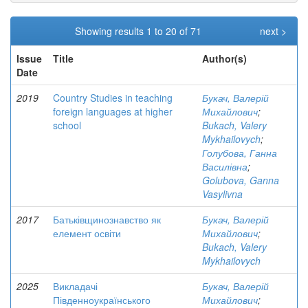
Showing results 1 to 20 of 71
next >
Issue
Title
Author(s)
Date
2019
Country Studies in teaching
Букач, Валерій
foreign languages at higher
Михайлович
;
school
Bukach, Valery
Mykhailovych
;
Голубова, Ганна
Василівна
;
Golubova, Ganna
Vasylivna
2017
Батьківщинознавство як
Букач, Валерій
елемент освіти
Михайлович
;
Bukach, Valery
Mykhailovych
2025
Викладачі
Букач, Валерій
Південноукраїнського
Михайлович
;