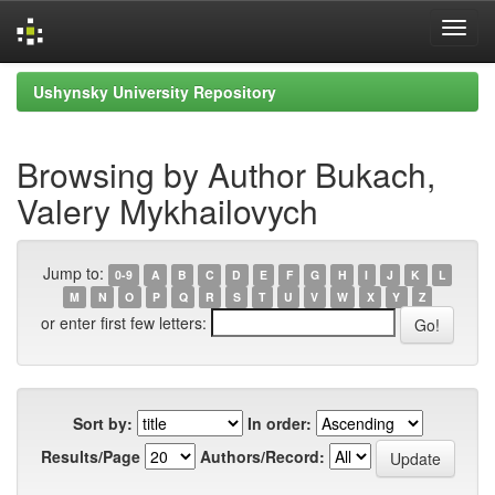
Skip
Ushynsky University Repository
navigation
Browsing by Author Bukach,
Valery Mykhailovych
Jump to:
0-9
A
B
C
D
E
F
G
H
I
J
K
L
M
N
O
P
Q
R
S
T
U
V
W
X
Y
Z
or enter first few letters:
Sort by:
In order:
Results/Page
Authors/Record: