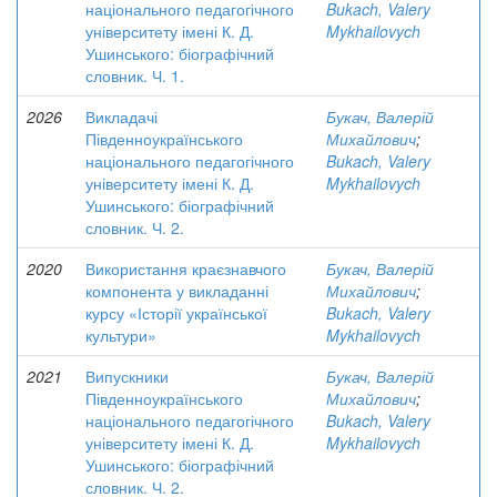
національного педагогічного
Bukach, Valery
університету імені К. Д.
Mykhailovych
Ушинського: біографічний
словник. Ч. 1.
2026
Викладачі
Букач, Валерій
Південноукраїнського
Михайлович
;
національного педагогічного
Bukach, Valery
університету імені К. Д.
Mykhailovych
Ушинського: біографічний
словник. Ч. 2.
2020
Використання краєзнавчого
Букач, Валерій
компонента у викладанні
Михайлович
;
курсу «Історії української
Bukach, Valery
культури»
Mykhailovych
2021
Випускники
Букач, Валерій
Південноукраїнського
Михайлович
;
національного педагогічного
Bukach, Valery
університету імені К. Д.
Mykhailovych
Ушинського: біографічний
словник. Ч. 2.