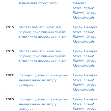
вітчизняній історіографії
Валерій
Михайлович
;
Bukach, Valery
Mykhailovych
2015
Життя і пам’ять: науковий
Букач, Валерій
збірник, присвячений пам’яті
Михайлович
;
В’ячеслава Івановича Шамко
Bukach, Valery
Mykhailovych
2018
Життя і пам’ять: науковий
Букач, Валерій
збірник, присвячений пам’яті
Михайлович
;
В’ячеслава Івановича Шамко
Bukach, Valery
Mykhailovych
2022
З історії Одеського німецького
Букач, Валерій
педагогічного інституту:
Михайлович
;
Довідник
Bukach, Valery
Mykhailovych
2026
З історії Одеського німецького
Букач, Валерій
педагогічного інституту:
Михайлович
;
довідник
Bukach, Valery