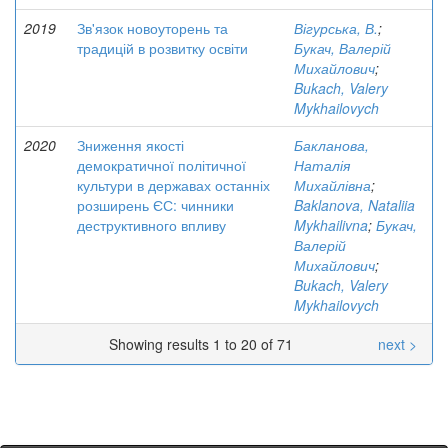
2019
Зв'язок новоуторень та
Вігурська, В.
;
традицій в розвитку освіти
Букач, Валерій
Михайлович
;
Bukach, Valery
Mykhailovych
2020
Зниження якості
Бакланова,
демократичної політичної
Наталія
культури в державах останніх
Михайлівна
;
розширень ЄС: чинники
Baklanova, Nataliia
деструктивного впливу
Mykhailivna
;
Букач,
Валерій
Михайлович
;
Bukach, Valery
Mykhailovych
Showing results 1 to 20 of 71
next >