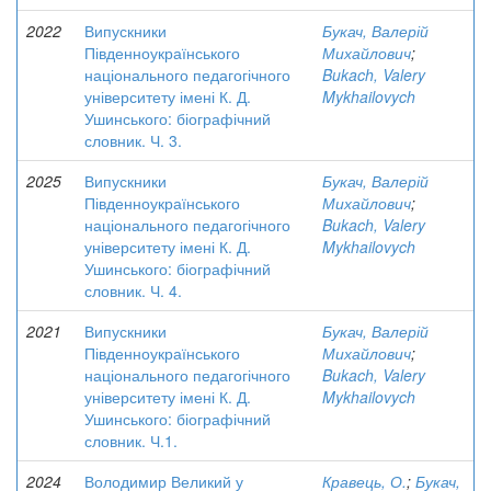
2022
Випускники
Букач, Валерій
Південноукраїнського
Михайлович
;
національного педагогічного
Bukach, Valery
університету імені К. Д.
Mykhailovych
Ушинського: біографічний
словник. Ч. 3.
2025
Випускники
Букач, Валерій
Південноукраїнського
Михайлович
;
національного педагогічного
Bukach, Valery
університету імені К. Д.
Mykhailovych
Ушинського: біографічний
словник. Ч. 4.
2021
Випускники
Букач, Валерій
Південноукраїнського
Михайлович
;
національного педагогічного
Bukach, Valery
університету імені К. Д.
Mykhailovych
Ушинського: біографічний
словник. Ч.1.
2024
Володимир Великий у
Кравець, О.
;
Букач,