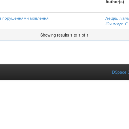
Author(s)
и з порушеннями мовлення
Лещій, Нат
Юхимчук, С.
Showing results 1 to 1 of 1
DSpace S