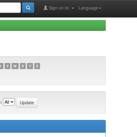
Sign on to:
Language
U
V
W
X
Y
Z
: