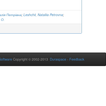
алія Петрівна
;
Leshchii, Nataliia Petrovna
;
 О.
oftware
Copyright © 2002-2013
Duraspace
-
Feedback