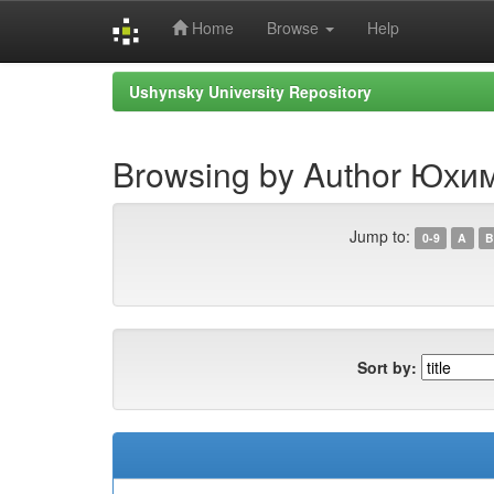
Home
Browse
Help
Skip
Ushynsky University Repository
navigation
Browsing by Author Юхим
Jump to:
0-9
A
B
Sort by: