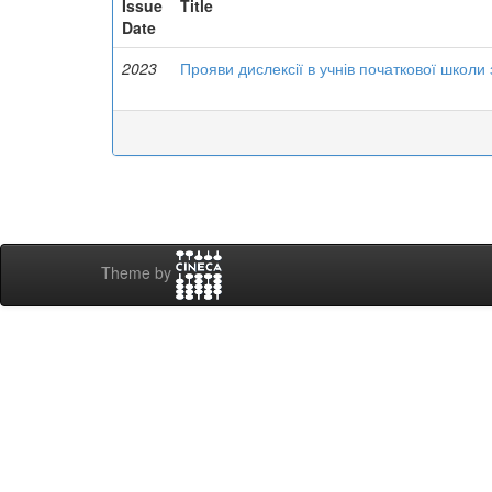
Issue
Title
Date
2023
Прояви дислексії в учнів початкової школ
Theme by