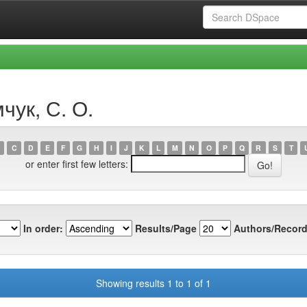
чук, С. О.
C
D
E
F
G
H
I
J
K
L
M
N
O
P
Q
R
S
T
or enter first few letters:
In order:
Results/Page
Authors/Record
Showing results 1 to 1 of 1