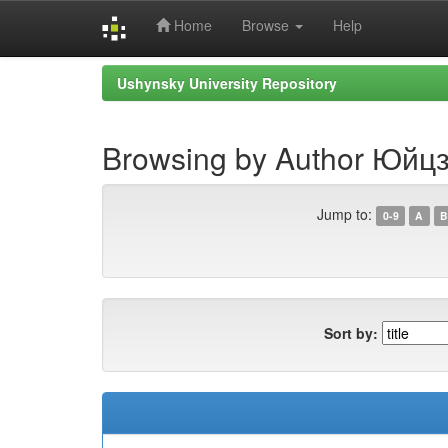
Home
Browse
Help
Skip
Ushynsky University Repository
navigation
Browsing by Author Юйцз
Jump to:
0-9
A
B
Sort by: