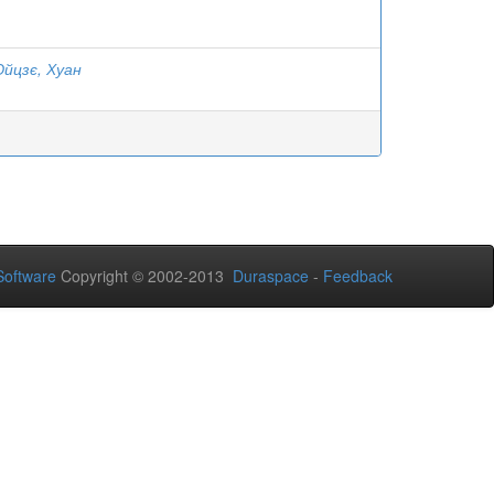
йцзє, Хуан
oftware
Copyright © 2002-2013
Duraspace
-
Feedback