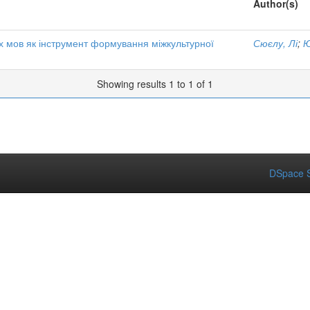
Author(s)
их мов як інструмент формування міжкультурної
Сюєлу, Лі
;
Ю
Showing results 1 to 1 of 1
DSpace S