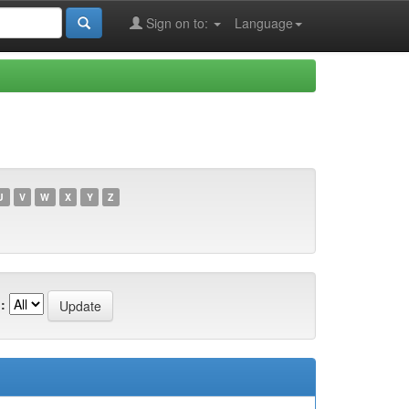
Sign on to:
Language
U
V
W
X
Y
Z
: