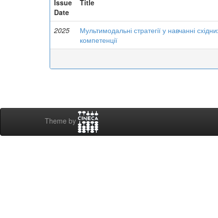
Issue
Title
Date
2025
Мультимодальні стратегії у навчанні східн
компетенції
Theme by