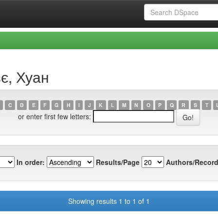
є, Хуан
C
D
E
F
G
H
I
J
K
L
M
N
O
P
Q
R
S
T
or enter first few letters:
In order:
Results/Page
Authors/Record
Showing results 1 to 1 of 1