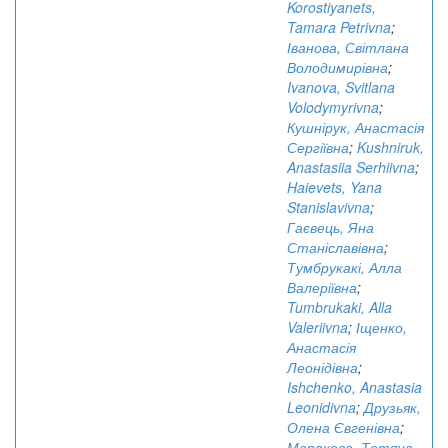
Korostiyanets,
Tamara Petrivna
;
Іванова, Світлана
Володимирівна
;
Ivanova, Svitlana
Volodymyrivna
;
Кушнірук, Анастасія
Сергіївна
;
Kushniruk,
Anastasiia Serhiivna
;
Haievets, Yana
Stanislavivna
;
Гаєвець, Яна
Станіславівна
;
Тумбрукакі, Алла
Валеріївна
;
Tumbrukaki, Alla
Valeriivna
;
Іщенко,
Анастасія
Леонідівна
;
Ishchenko, Anastasia
Leonidivna
;
Друзьяк,
Олена Євгенівна
;
Марахова, Тетяна