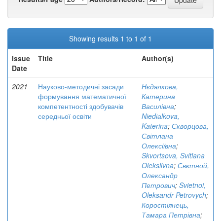
Showing results 1 to 1 of 1
Issue
Title
Author(s)
Date
2021
Науково-методичні засади
Нєдялкова,
формування математичної
Катерина
компетентності здобувачів
Василівна
;
середньої освіти
Nіedіаlkova,
Katerina
;
Скворцова,
Світлана
Олексіївна
;
Skvortsova, Svitlana
Oleksiivna
;
Свєтной,
Олександр
Петрович
;
Svietnoi,
Oleksandr Petrovych
;
Коростіянець,
Тамара Петрівна
;