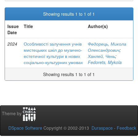
Showing results 1 to 1 of 1
Issue
Title
Author(s)
Date
2024
Особливості залучення учнів
Федорець, Микола
мистецьких шкіл до музично-
Олександрович
;
естетичної культури в нових
Ханлей, Чень
;
соціально-культурних умовах
Fedorets, Mykola
Showing results 1 to 1 of 1
Theme by
DSpace Software
Copyright © 2002-2013
Duraspace
-
Feedback