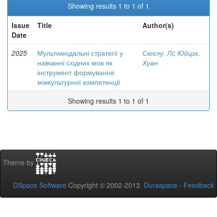
Showing results 1 to 1 of 1
Issue
Title
Author(s)
Date
2025
Мультимодальні стратегії у
Сюєлу, Лі
;
Юйцзє,
навчанні східних мов як
Хуан
інструмент формування
міжкультурної компетенції
Showing results 1 to 1 of 1
Theme by
DSpace Software
Copyright © 2002-2013
Duraspace
-
Feedback