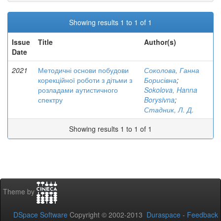
Showing results 1 to 1 of 1
Issue
Title
Author(s)
Date
2021
Методичні основи побудови
Соколова, Ганна
корекційної роботи з дітьми з
Борисівна
;
розладами аутистичного
Sokolova, Hanna
спектру
Borysivna
;
Стадник, Л. Д.
Showing results 1 to 1 of 1
Theme by
DSpace Software
Copyright © 2002-2013
Duraspace
-
Feedback