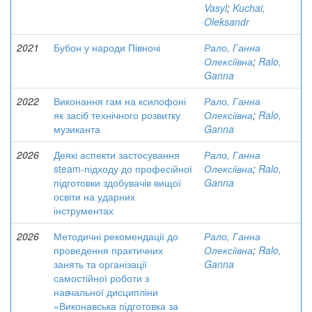
Vasyl
;
Kuchai,
Oleksandr
2021
Бубон у народи Півночі
Рало, Ганна
Олексіївна
;
Ralo,
Ganna
2022
Виконання гам на ксилофоні
Рало, Ганна
як засіб технічного розвитку
Олексіївна
;
Ralo,
музиканта
Ganna
2026
Деякі аспекти застосування
Рало, Ганна
steam-підходу до професійної
Олексіївна
;
Ralo,
підготовки здобувачів вищої
Ganna
освіти на ударних
інструментах
2026
Методичні рекомендації до
Рало, Ганна
проведення практичних
Олексіївна
;
Ralo,
занять та організації
Ganna
самостійної роботи з
навчальної дисципліни
«Виконавська підготовка за