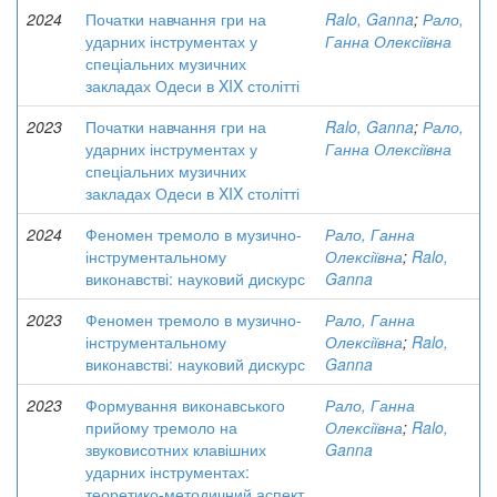
2024
Початки навчання гри на
Ralo, Ganna
;
Рало,
ударних інструментах у
Ганна Олексіївна
спеціальних музичних
закладах Одеси в XIX столітті
2023
Початки навчання гри на
Ralo, Ganna
;
Рало,
ударних інструментах у
Ганна Олексіївна
спеціальних музичних
закладах Одеси в XIX столітті
2024
Феномен тремоло в музично-
Рало, Ганна
інструментальному
Олексіївна
;
Ralo,
виконавстві: науковий дискурс
Ganna
2023
Феномен тремоло в музично-
Рало, Ганна
інструментальному
Олексіївна
;
Ralo,
виконавстві: науковий дискурс
Ganna
2023
Формування виконавського
Рало, Ганна
прийому тремоло на
Олексіївна
;
Ralo,
звуковисотних клавішних
Ganna
ударних інструментах:
теоретико-методичний аспект