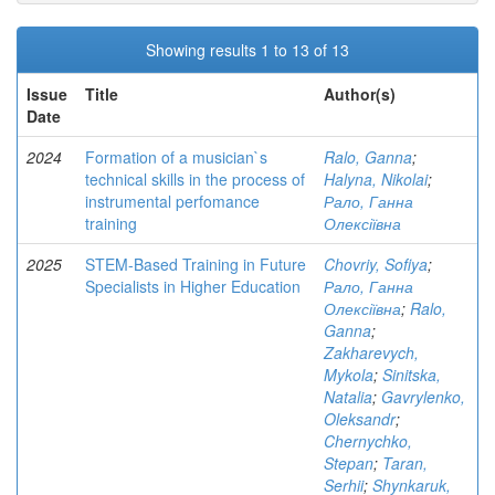
Showing results 1 to 13 of 13
Issue
Title
Author(s)
Date
2024
Formation of a musician`s
Ralo, Ganna
;
technical skills in the process of
Halyna, Nikolai
;
instrumental perfomance
Рало, Ганна
training
Олексіївна
2025
STEM-Based Training in Future
Chovriy, Sofiya
;
Specialists in Higher Education
Рало, Ганна
Олексіївна
;
Ralo,
Ganna
;
Zakharevych,
Mykola
;
Sinitska,
Natalia
;
Gavrylenko,
Oleksandr
;
Chernychko,
Stepan
;
Taran,
Serhii
;
Shynkaruk,