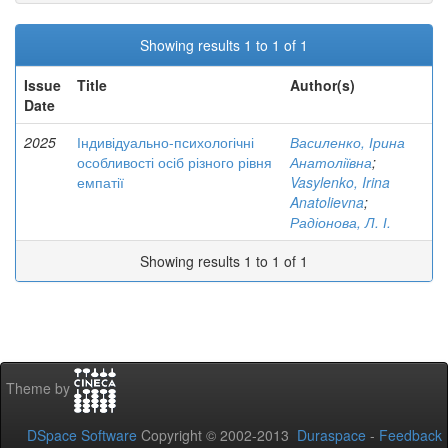
Showing results 1 to 1 of 1
Issue
Title
Author(s)
Date
2025
Індивідуально-психологічні
Василенко, Ірина
особливості осіб різного рівня
Анатоліївна
;
емпатії
Vasylenko, Irina
Anatolievna
;
Радіонова, Л. І.
Showing results 1 to 1 of 1
Theme by
DSpace Software
Copyright © 2002-2013
Duraspace
-
Feedback