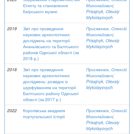
Єгипту та становлення
Миколайович
;
Каїрського музею
Prisajnyk, Оleкsiy
Мykolayovych
2019
Звіт про проведення
Присяжнюк, Олексій
наукових археологічних
Миколайович
;
досліджень на території
Prisajnyk, Оleкsiy
Ананьївського та Балтського
Мykolayovych
районів Одеської області (за
2018 р.)
2018
Звіт про проведення
Присяжнюк, Олексій
наукових археологічних
Миколайович
;
досліджень: розвідок із
Prisajnyk, Оleкsiy
шурфуванням на території
Мykolayovych
Балтського району Одеської
області (за 2017 р.)
2022
Королівська академія
Присяжнюк, Олексій
португальської історії
Миколайович
;
Prisajnyk, Оleкsiy
Мykolayovych