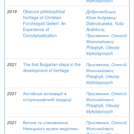
Мykolayovych
2019
Obscure philosophical
Добролюбська,
heritage of Christian
Юлія Андріївна
;
Fürchtegott Gellert: An
Dobrolyubska, Yulia
Experience of
Andriivna
;
Conceptualization
Присяжнюк, Олексій
Миколайович
;
Prisajnyk, Оleкsiy
Мykolayovych
2021
The first Bulgarian steps in the
Присяжнюк, Олексій
development of heritage
Миколайович
;
Prisajnyk, Оleкsiy
Мykolayovych
2021
Англійські антикварії в
Присяжнюк, Олексій
історіографічній традиції
Миколайович
;
Prisajnyk, Оleкsiy
Мykolayovych
2021
Витоки та становлення
Присяжнюк, Олексій
Німецького музею видатних
Миколайович
;