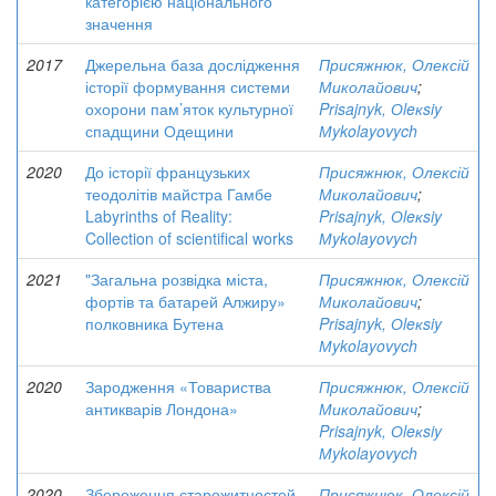
категорією національного
значення
2017
Джерельна база дослідження
Присяжнюк, Олексій
історії формування системи
Миколайович
;
охорони пам’яток культурної
Prisajnyk, Оleкsiy
спадщини Одещини
Мykolayovych
2020
До історії французьких
Присяжнюк, Олексій
теодолітів майстра Гамбе
Миколайович
;
Labyrinths of Reality:
Prisajnyk, Оleкsiy
Collection of scientifical works
Мykolayovych
2021
"Загальна розвідка міста,
Присяжнюк, Олексій
фортів та батарей Алжиру»
Миколайович
;
полковника Бутена
Prisajnyk, Оleкsiy
Мykolayovych
2020
Зародження «Товариства
Присяжнюк, Олексій
антикварів Лондона»
Миколайович
;
Prisajnyk, Оleкsiy
Мykolayovych
2020
Збереження старожитностей
Присяжнюк, Олексій