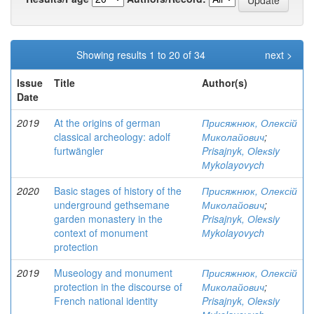
Showing results 1 to 20 of 34
next >
Issue
Title
Author(s)
Date
2019
At the origins of german
Присяжнюк, Олексій
classical archeology: adolf
Миколайович
;
furtwängler
Prisajnyk, Оleкsiy
Мykolayovych
2020
Basic stages of history of the
Присяжнюк, Олексій
underground gethsemane
Миколайович
;
garden monastery in the
Prisajnyk, Оleкsiy
context of monument
Мykolayovych
protection
2019
Museology and monument
Присяжнюк, Олексій
protection in the discourse of
Миколайович
;
French national identity
Prisajnyk, Оleкsiy