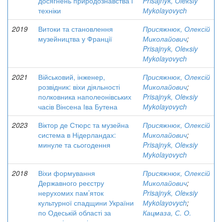
досягнень природознавства і
Prisajnyk, Оleкsiy
техніки
Мykolayovych
2019
Витоки та становлення
Присяжнюк, Олексій
музейництва у Франції
Миколайович
;
Prisajnyk, Оleкsiy
Мykolayovych
2021
Військовий, інженер,
Присяжнюк, Олексій
розвідник: віхи діяльності
Миколайович
;
полковника наполеонівських
Prisajnyk, Оleкsiy
часів Вінсена Іва Бутена
Мykolayovych
2023
Віктор де Стюрс та музейна
Присяжнюк, Олексій
система в Нідерландах:
Миколайович
;
минуле та сьогодення
Prisajnyk, Оleкsiy
Мykolayovych
2018
Віхи формування
Присяжнюк, Олексій
Державного реєстру
Миколайович
;
нерухомих пам’яток
Prisajnyk, Оleкsiy
культурної спадщини України
Мykolayovych
;
по Одеській області за
Кацмаза, С. О.