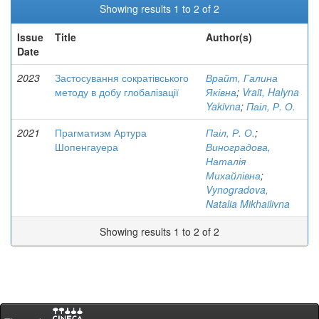
Showing results 1 to 2 of 2
Issue
Title
Author(s)
Date
2023
Застосування сократівського
Врайт, Галина
методу в добу глобалізації
Яківна
;
Vrait, Halyna
Yakivna
;
Паіл, Р. О.
2021
Прагматизм Артура
Паіл, Р. О.
;
Шопенгауера
Виноградова,
Наталія
Михайлівна
;
Vynogradova,
Natalia Mikhailivna
Showing results 1 to 2 of 2