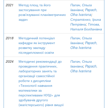
2021
Метод площ та його
Папач, Ольга
застосування при
Іванівна
;
Papach,
розв’язуванні планіметричних
Olha Ivanivna
;
задач
Стратієнко, Ірина
Петрівна
;
Тітова,
Наталя Богданівна
2018
Методичний потенціал
Папач, Ольга
кафедри як інструмент
Іванівна
;
Papach,
розвитку закладу
Olha Ivanivna
післядипломної освіти
2024
Методичні рекомендації до
Папач, Ольга
проведення практичних,
Іванівна
;
Papach,
лабораторних занять та
Olha Ivanivna
організації самостійної
роботи з дисципліни
«Технології навчання
математики за
перспективами НУШ» для
здобувачів другого
(магістерського) рівня вищої