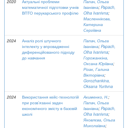
2020
Актуальні проблеми
Папач, Ольга
математичної підготовки учнів
Іванівна
;
Papach,
ВПТО перукарського профілю
Olha Ivanivna
;
Масленнікова,
Катерина
Сергіївна
2024
Аналіз ролі штучного
Папач, Ольга
інтелекту у впровадженні
Іванівна
;
Papach,
диференційованого підходу
Olha Ivanivna
;
до навчання
Горожанкіна,
Оксана Юріївна
;
Різак, Галина
Вікторівна
;
Gorozhankina,
Oksana Yuriivna
2024
Використання кейс-технологій
Акименко, Н.
;
при розв’язанні задач
Папач, Ольга
економічного змісту в базовій
Іванівна
;
Papach,
школі
Olha Ivanivna
;
Яковлєва, Ольга
Миколаївна
;