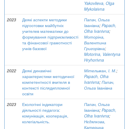
Yakovlieva, Olga
Mykolaivna
2023
Деякі аспекти методики
Папач, Ольга
підгоотовки майбутніх
Іванівна
;
Papach,
учителев математики до
Olha Ivanivna
;
формування підприємливості
Моторіна,
та фінансової грамотності
Валентина
учнів базової
Григорівна
;
Motorina, Valentyna
Hryhorivna
2022
Деякі динамічні
Мітельман, І. М.
;
характеристики методичної
Papach, Olha
компетентності вчителя в
Ivanivna
;
Папач,
контексті післядипломної
Ольга Іванівна
освіти
2023
Екологічні індикатори
Папач, Ольга
діяльності педагога:
Іванівна
;
Papach,
комунікація, кооперація,
Olha Ivanivna
;
колегіальність.
Нєдялкова,
Катерина