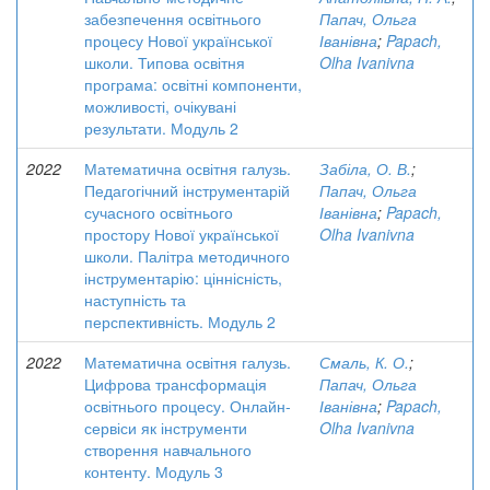
забезпечення освітнього
Папач, Ольга
процесу Нової української
Іванівна
;
Papach,
школи. Типова освітня
Olha Ivanivna
програма: освітні компоненти,
можливості, очікувані
результати. Модуль 2
2022
Математична освітня галузь.
Забіла, О. В.
;
Педагогічний інструментарій
Папач, Ольга
сучасного освітнього
Іванівна
;
Papach,
простору Нової української
Olha Ivanivna
школи. Палітра методичного
інструментарію: ціннісність,
наступність та
перспективність. Модуль 2
2022
Математична освітня галузь.
Смаль, К. О.
;
Цифрова трансформація
Папач, Ольга
освітнього процесу. Онлайн-
Іванівна
;
Papach,
сервіси як інструменти
Olha Ivanivna
створення навчального
контенту. Модуль 3