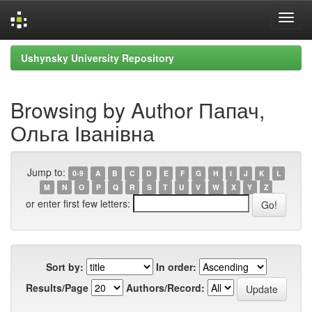
Skip
Ushynsky University Repository
navigation
Browsing by Author Папач,
Ольга Іванівна
Jump to:
0-9
A
B
C
D
E
F
G
H
I
J
K
L
M
N
O
P
Q
R
S
T
U
V
W
X
Y
Z
or enter first few letters:
Sort by:
In order:
Results/Page
Authors/Record: