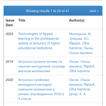
Showing results 1 to 20 of 41
next >
Issue
Title
Author(s)
Date
2023
Technologies of flipped
Моторина, В.
;
learning in the professional
Зубцова, Ю.
;
activity of lecturers of higher
Papach, Olha
educational institutions
Ivanivna
;
Папач,
Ольга Іванівна
2016
Актуальні аспекти впливу на
Папач, Ольга
науково-методичний супровід
Іванівна
;
Papach,
вчителів математики
Olha Ivanivna
2022
Актуальні проблеми
Папач, Ольга
викладання методики
Іванівна
;
Papach,
навчання математики в
Olha Ivanivna
;
умовах впровадження НУШ в
Цісар, К. А.
5 класах