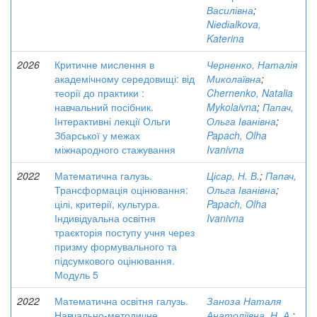
Василівна
;
Nіedіаlkova,
Katerina
2026
Критичне мислення в
Черненко, Наталія
академічному середовищі: від
Миколаївна
;
теорії до практики :
Chernenko, Natalia
навчальний посібник.
Mykolaivna
;
Папач,
Інтерактивні лекції Ольги
Ольга Іванівна
;
Збарської у межах
Papach, Olha
міжнародного стажування
Ivanivna
2022
Математична галузь.
Цісар, Н. В.
;
Папач,
Трансформація оцінювання:
Ольга Іванівна
;
цілі, критерії, культура.
Papach, Olha
Індивідуальна освітня
Ivanivna
траєкторія поступу учня через
призму формувального та
підсумкового оцінювання.
Модуль 5
2022
Математична освітня галузь.
Заноза Наталя
Навчально-методичне
Анатоліївна, Н. А.
;