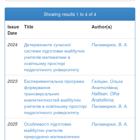
Showing results 1 to 4 of 4
Issue
Title
Author(s)
Date
2024
Детермінанти сучасної
Паламарюк, В. А.
системи підготовки майбутніх
учителів математики в
освітньому просторі
педагогічного університету
2023
Експериментальна програма
Галіцан, Ольга
формування
Анатоліївна
;
трансверсальних
Halitsan, Olha
компетентностей майбутніх
Anatoliivna
;
учителів в освітньому просторі
Паламарюк, В. А.
педагогічного університету
2025
Особливості підготовки
Паламарюк, В. А.
майбутніх учителів
природничо-математичних