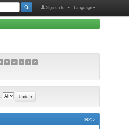
Sign on to:
Language
U
V
W
X
Y
Z
:
next >