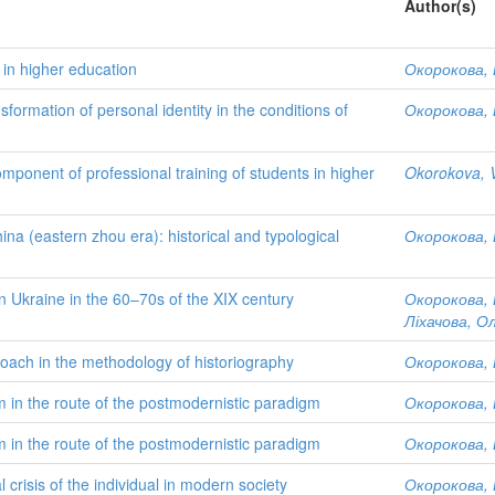
Author(s)
) in higher education
Окорокова, 
nsformation of personal identity in the conditions of
Окорокова, 
mponent of professional training of students in higher
Okorokova, V
na (eastern zhou era): historical and typological
Окорокова, 
n Ukraine in the 60‒70s of the XIX century
Окорокова, 
Ліхачова, О
ach in the methodology of historiography
Окорокова, 
 in the route of the postmodernistic paradigm
Окорокова, 
 in the route of the postmodernistic paradigm
Окорокова, 
 crisis of the individual in modern society
Окорокова, 