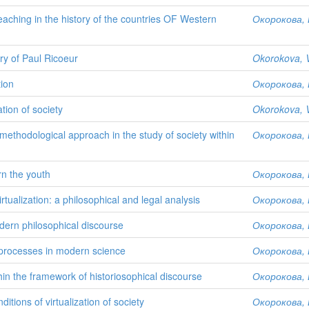
teaching in the history of the countries OF Western
Окорокова, 
ry of Paul Ricoeur
Okorokova, V
tion
Окорокова, 
ation of society
Okorokova, V
methodological approach in the study of society within
Окорокова, 
rn the youth
Окорокова, 
virtualization: a philosophical and legal analysis
Окорокова, 
dern philosophical discourse
Окорокова, 
l processes in modern science
Окорокова, 
in the framework of historiosophical discourse
Окорокова, 
itions of virtualization of society
Окорокова, 