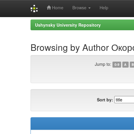
Home
Browse
Help
Skip
Ushynsky University Repository
navigation
Browsing by Author Окор
Jump to:
0-9
A
B
Sort by: