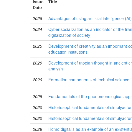
Issue
Title
Date
2026
Advantages of using artificial intelligence (AI
2024
Cyber socialization as an indicator of the tra
digitalization of society
2025
Development of creativity as an impornant co
education institutions
2020
Development of utopian thought in ancient chi
analysis
2020
Formation components of technical science i
2025
Fundamentals of the phenomenological appro
2020
Historiosophical fundamentals of simulyacrum
2020
Historiosophical fundamentals of simulyacrum
2026
Homo digitalis as an example of an existential