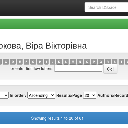
окова, Віра Вікторівна
C
D
E
F
G
H
I
J
K
L
M
N
O
P
Q
R
S
T
or enter first few letters:
In order:
Results/Page
Authors/Record
Showing results 1 to 20 of 61