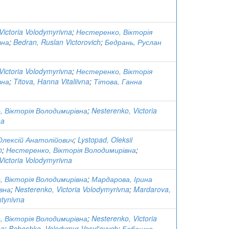
Victoria Volodymyrivna
;
Нестеренко, Вікторія
вна
;
Bedran, Ruslan Victorovich
;
Бедрань, Руслан
Victoria Volodymyrivna
;
Нестеренко, Вікторія
вна
;
Titova, Hanna Vitaliivna
;
Тітова, Ганна
 Вікторія Володимирівна
;
Nesterenko, Victoria
na
Олексій Анатолійович
;
Lystopad, Oleksii
h
;
Нестеренко, Вікторія Володимирівна
;
Victoria Volodymyrivna
 Вікторія Володимирівна
;
Мардарова, Ірина
вна
;
Nesterenko, Victoria Volodymyrivna
;
Mardarova,
ntynivna
 Вікторія Володимирівна
;
Nesterenko, Victoria
na
;
Boboshko, Volodymyr Vasyl'ovych
;
Бобошко,