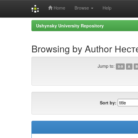
Home
Browse
Help
Skip
Ushynsky University Repository
navigation
Browsing by Author Нест
Jump to:
0-9
A
B
Sort by: