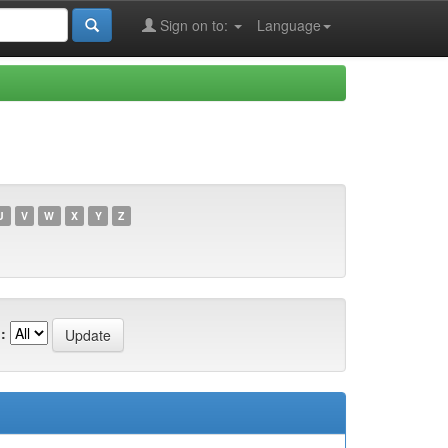
Sign on to:
Language
U
V
W
X
Y
Z
: