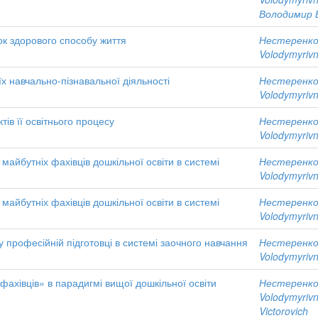
Володимир 
ок здорового способу життя
Нестеренко,
Volodymyriv
 їх навчально-пізнавальної діяльності
Нестеренко,
Volodymyriv
ів її освітнього процесу
Нестеренко,
Volodymyriv
майбутніх фахівців дошкільної освіти в системі
Нестеренко,
Volodymyriv
майбутніх фахівців дошкільної освіти в системі
Нестеренко,
Volodymyriv
у професійній підготовці в системі заочного навчання
Нестеренко,
Volodymyriv
ахівців» в парадигмі вищої дошкільної освіти
Нестеренко,
Volodymyriv
Victorovich