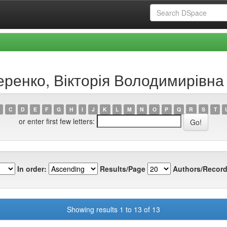
еренко, Вікторія Володимирівна
C
D
E
F
G
H
I
J
K
L
M
N
O
P
Q
R
S
T
or enter first few letters:
In order:
Results/Page
Authors/Record
Showing results 1 to 13 of 13