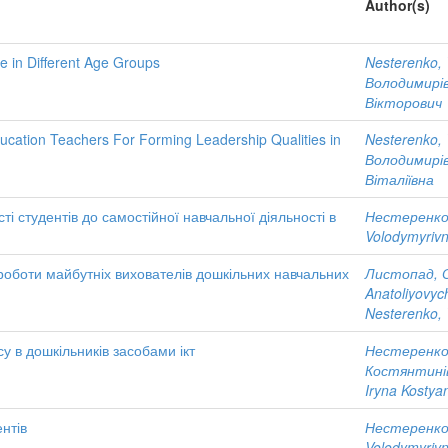
Author(s)
e in Different Age Groups
Nesterenko, 
Володимирі
Вікторович
ucation Teachers For Forming Leadership Qualities in
Nesterenko, 
Володимирі
Віталіївна
і студентів до самостійної навчальної діяльності в
Нестеренко,
Volodymyriv
 роботи майбутніх вихователів дошкільних навчальних
Листопад, 
Anatoliyovyc
Nesterenko, 
у в дошкільників засобами ікт
Нестеренко,
Костянтині
Iryna Kostya
нтів
Нестеренко,
Volodymyriv