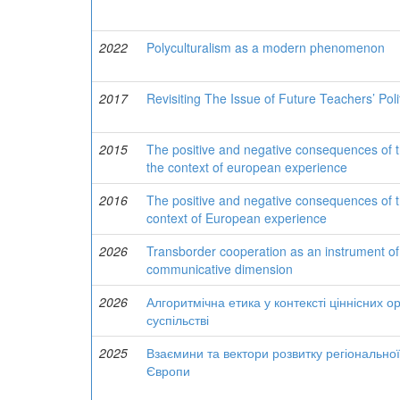
2022
Polyculturalism as a modern phenomenon
2017
Revisiting The Issue of Future Teachers’ Poli
2015
The positive and negative consequences of t
the context of european experience
2016
The positive and negative consequences of t
context of European experience
2026
Transborder cooperation as an instrument of 
communicative dimension
2026
Алгоритмічна етика у контексті ціннісних о
суспільстві
2025
Взаємини та вектори розвитку регіональної
Європи