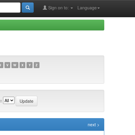
Sign on to:
Language
U
V
W
X
Y
Z
:
next >