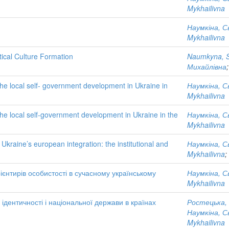
Mykhailivna
Наумкіна, С
Mykhailivna
tical Culture Formation
Naumkyna, Sv
Михайлівна
he local self- government development in Ukraine in
Наумкіна, С
Mykhailivna
he local self-government development in Ukraine in the
Наумкіна, С
Mykhailivna
Ukraine’s european integration: the institutional and
Наумкіна, С
Mykhailivna
;
рієнтирів особистості в сучасному українському
Наумкіна, С
Mykhailivna
 ідентичності і національної держави в країнах
Ростецька, 
Наумкіна, С
Mykhailivna