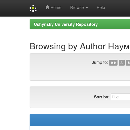
Home
Browse
Help
Skip
Ushynsky University Repository
navigation
Browsing by Author Наум
Jump to:
0-9
A
B
Sort by: