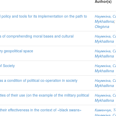
Author(s)
 policy and tools for its implementation on the path to
Наумкіна, С
Mykhailivna
;
Olegivna
cess of comprehending moral bases and cultural
Наумкіна, С
Mykhailivna
y geopolitical space
Наумкіна, С
Mykhailivna
f Society
Наумкіна, С
Mykhailivna
 as a condition of political co-operation in society
Наумкіна, С
Mykhailivna
es of their use (on the example of the military political
Наумкіна, С
Mykhailivna
 their effectiveness in the context of «black swans»
Каменчук, 
Наумкіна, С