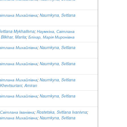
вітлана Михайлівна
;
Naumkyna, Svitlana
itlana Mykhailivna
;
Наумкіна, Світлана
;
Blikhar, Mariia
;
Бліхар, Марія Миронівна
вітлана Михайлівна
;
Naumkyna, Svitlana
вітлана Михайлівна
;
Naumkyna, Svitlana
вітлана Михайлівна
;
Naumkyna, Svitlana
Khevtsuriani, Amiran
вітлана Михайлівна
;
Naumkyna, Svitlana
Світлана Іванівна
;
Rostetska, Svitlana Ivanivna
;
вітлана Михайлівна
;
Naumkyna, Svitlana