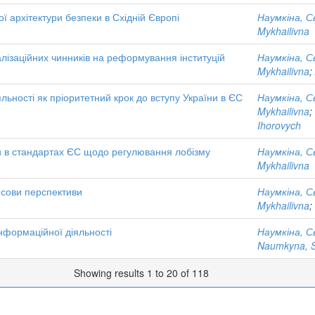
 архітектури безпеки в Східній Європі
Наумкіна, С
Mykhailivna
алізаційних чинників на реформування інституцій
Наумкіна, С
Mykhailivna
;
ьності як пріоритетний крок до вступу України в ЄС
Наумкіна, С
Mykhailivna
;
Ihorovych
ки в стандартах ЄС щодо регулювання лобізму
Наумкіна, С
Mykhailivna
нсови перспективи
Наумкіна, С
Mykhailivna
;
інформаційної діяльності
Наумкіна, С
Naumkyna, Sv
Showing results 1 to 20 of 118