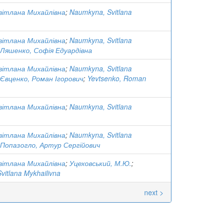
вітлана Михайлівна
;
Naumkyna, Svitlana
вітлана Михайлівна
;
Naumkyna, Svitlana
Ляшенко, Софія Едуардівна
вітлана Михайлівна
;
Naumkyna, Svitlana
Євценко, Роман Ігорович
;
Yevtsenko, Roman
вітлана Михайлівна
;
Naumkyna, Svitlana
вітлана Михайлівна
;
Naumkyna, Svitlana
Попазогло, Артур Сергійович
вітлана Михайлівна
;
Уцеховський, М.Ю.
;
itlana Mykhailivna
next >