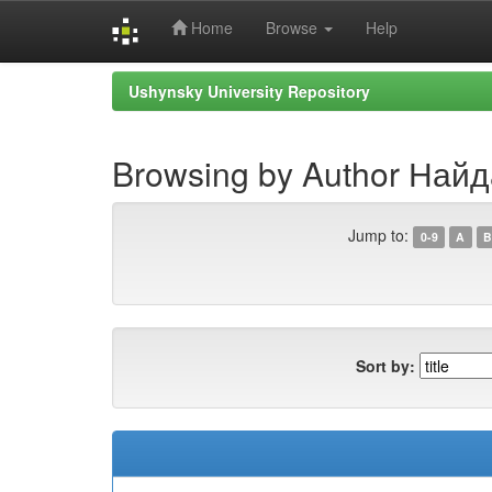
Home
Browse
Help
Skip
Ushynsky University Repository
navigation
Browsing by Author Найд
Jump to:
0-9
A
B
Sort by: