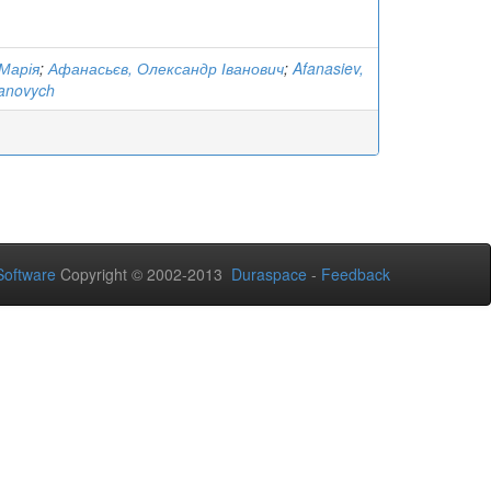
Марія
;
Афанасьєв, Олександр Іванович
;
Afanasiev,
vanovych
oftware
Copyright © 2002-2013
Duraspace
-
Feedback