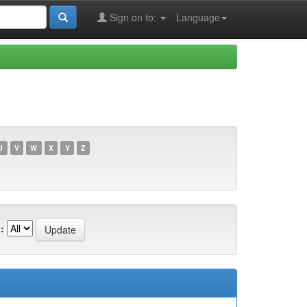
Sign on to:
Language
U
V
W
X
Y
Z
: