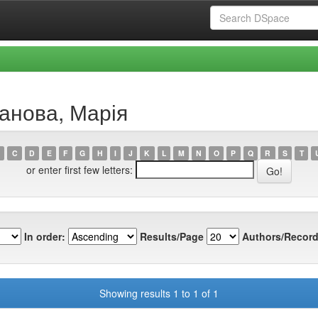
анова, Марія
C
D
E
F
G
H
I
J
K
L
M
N
O
P
Q
R
S
T
or enter first few letters:
In order:
Results/Page
Authors/Record
Showing results 1 to 1 of 1