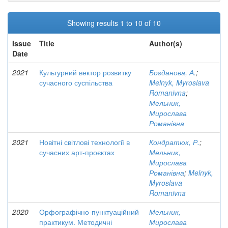
Showing results 1 to 10 of 10
Issue
Title
Author(s)
Date
2021
Культурний вектор розвитку
Богданова, А.
;
сучасного суспільства
Melnyk, Myroslava
Romanivna
;
Мельник,
Мирослава
Романівна
2021
Новітні світлові технології в
Кондратюк, Р.
;
сучасних арт-проєктах
Мельник,
Мирослава
Романівна
;
Melnyk,
Myroslava
Romanivna
2020
Орфографічно-пунктуаційний
Мельник,
практикум. Методичні
Мирослава