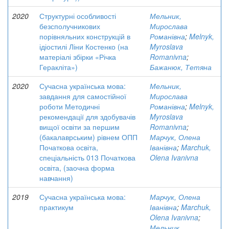
2020
Структурні особливості
Мельник,
безсполучникових
Мирослава
порівняльних конструкцій в
Романівна
;
Melnyk,
ідіостилі Ліни Костенко (на
Myroslava
матеріалі збірки «Річка
Romanivna
;
Геракліта»)
Бажанюк, Тетяна
2020
Сучасна українська мова:
Мельник,
завдання для самостійної
Мирослава
роботи Методичні
Романівна
;
Melnyk,
рекомендації для здобувачів
Myroslava
вищої освіти за першим
Romanivna
;
(бакалаврським) рівнем ОПП
Марчук, Олена
Початкова освіта,
Іванівна
;
Marchuk,
спеціальність 013 Початкова
Olena Ivanivna
освіта, (заочна форма
навчання)
2019
Сучасна українська мова:
Марчук, Олена
практикум
Іванівна
;
Marchuk,
Olena Ivanivna
;
Мельник,