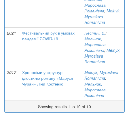
Мирослава
Романівна
;
Melnyk,
Myroslava
Romanivna
2021
Фестивальний рух в умовах
Нестич, В.
;
пандемії COVID-19
Мельник,
Мирослава
Романівна
;
Melnyk,
Myroslava
Romanivna
2017
Хрононіми у структурі
Melnyk, Myroslava
ідіостилю роману «Маруся
Romanivna
;
Чурай» Ліни Костенко
Мельник,
Мирослава
Романівна
Showing results 1 to 10 of 10