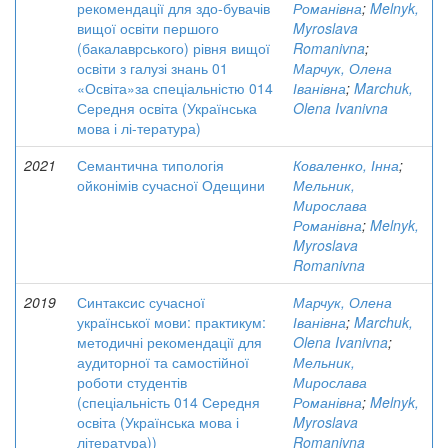
рекомендації для здо-бувачів
Романівна
;
Melnyk,
вищої освіти першого
Myroslava
(бакалаврського) рівня вищої
Romanivna
;
освіти з галузі знань 01
Марчук, Олена
«Освіта»за спеціальністю 014
Іванівна
;
Marchuk,
Середня освіта (Українська
Olena Ivanivna
мова і лі-тература)
2021
Семантична типологія
Коваленко, Інна
;
ойконімів сучасної Одещини
Мельник,
Мирослава
Романівна
;
Melnyk,
Myroslava
Romanivna
2019
Синтаксис сучасної
Марчук, Олена
української мови: практикум:
Іванівна
;
Marchuk,
методичні рекомендації для
Olena Ivanivna
;
аудиторної та самостійної
Мельник,
роботи студентів
Мирослава
(спеціальність 014 Середня
Романівна
;
Melnyk,
освіта (Українська мова і
Myroslava
література))
Romanivna