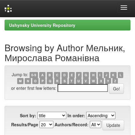
Skip
Ushynsky University Repository
navigation
Browsing by Author Мельник,
Мирослава Романівна
Jump to:
0-9
A
B
C
D
E
F
G
H
I
J
K
L
M
N
O
P
Q
R
S
T
U
V
W
X
Y
Z
or enter first few letters:
Sort by:
In order:
Results/Page
Authors/Record: