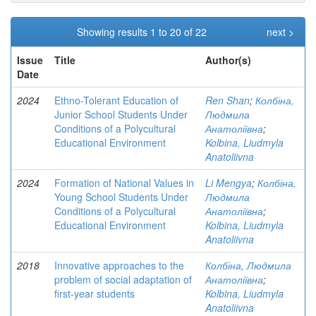
Showing results 1 to 20 of 22
next >
Issue
Title
Author(s)
Date
2024
Ethno-Tolerant Education of
Ren Shan
;
Колбіна,
Junior School Students Under
Людмила
Conditions of a Polycultural
Анатоліївна
;
Educational Environment
Kolbina, Liudmyla
Anatoliivna
2024
Formation of National Values in
Li Mengya
;
Колбіна,
Young School Students Under
Людмила
Conditions of a Polycultural
Анатоліївна
;
Educational Environment
Kolbina, Liudmyla
Anatoliivna
2018
Innovative approaches to the
Колбіна, Людмила
problem of social adaptation of
Анатоліївна
;
first-year students
Kolbina, Liudmyla
Anatoliivna