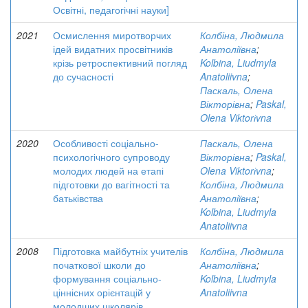
Освітні, педагогічні науки]
2021
Осмислення миротворчих
Колбіна, Людмила
ідей видатних просвітників
Анатоліївна
;
крізь ретроспективний погляд
Kolbina, Liudmyla
до сучасності
Anatoliivna
;
Паскаль, Олена
Вікторівна
;
Paskal,
Olena Viktorіvna
2020
Особливості соціально-
Паскаль, Олена
психологічного супроводу
Вікторівна
;
Paskal,
молодих людей на етапі
Olena Viktorіvna
;
підготовки до вагітності та
Колбіна, Людмила
батьківства
Анатоліївна
;
Kolbina, Liudmyla
Anatoliivna
2008
Підготовка майбутніх учителів
Колбіна, Людмила
початкової школи до
Анатоліївна
;
формування соціально-
Kolbina, Liudmyla
ціннісних орієнтацій у
Anatoliivna
молодших школярів