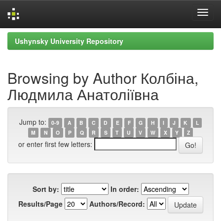
Skip
Ushynsky University Repository
navigation
Browsing by Author Колбіна,
Людмила Анатоліївна
Jump to:
0-9
A
B
C
D
E
F
G
H
I
J
K
L
M
N
O
P
Q
R
S
T
U
V
W
X
Y
Z
or enter first few letters:
Sort by:
In order:
Results/Page
Authors/Record: