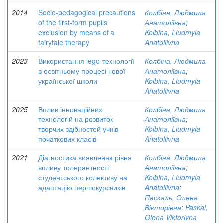
2014
Socio-pedagogical precautions
Колбіна, Людмила
of the first-form pupils’
Анатоліївна
;
exclusion by means of a
Kolbina, Liudmyla
fairytale therapy
Anatoliivna
2023
Використання lego-технології
Колбіна, Людмила
в освітньому процесі нової
Анатоліївна
;
української школи
Kolbina, Liudmyla
Anatoliivna
2025
Вплив інноваційних
Колбіна, Людмила
технологій на розвиток
Анатоліївна
;
творчих здібностей учнів
Kolbina, Liudmyla
початкових класів
Anatoliivna
2021
Діагностика виявлення рівня
Колбіна, Людмила
впливу толерантності
Анатоліївна
;
студентського колективу на
Kolbina, Liudmyla
адаптацію першокурсників
Anatoliivna
;
Паскаль, Олена
Вікторівна
;
Paskal,
Olena Viktorіvna