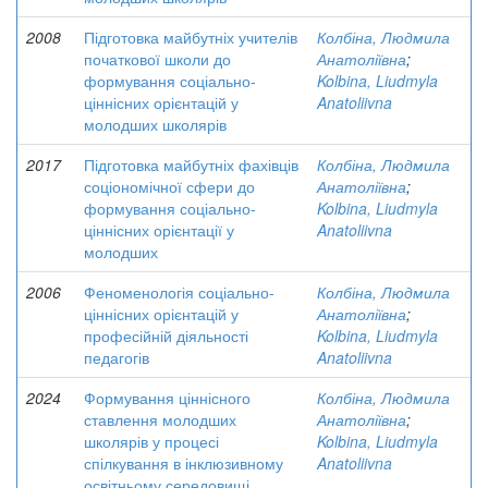
2008
Підготовка майбутніх учителів
Колбіна, Людмила
початкової школи до
Анатоліївна
;
формування соціально-
Kolbina, Liudmyla
ціннісних орієнтацій у
Anatoliivna
молодших школярів
2017
Підготовка майбутніх фахівців
Колбіна, Людмила
соціономічної сфери до
Анатоліївна
;
формування соціально-
Kolbina, Liudmyla
ціннісних орієнтації у
Anatoliivna
молодших
2006
Феноменологія соціально-
Колбіна, Людмила
ціннісних орієнтацій у
Анатоліївна
;
професійній діяльності
Kolbina, Liudmyla
педагогів
Anatoliivna
2024
Формування ціннісного
Колбіна, Людмила
ставлення молодших
Анатоліївна
;
школярів у процесі
Kolbina, Liudmyla
спілкування в інклюзивному
Anatoliivna
освітньому середовищі