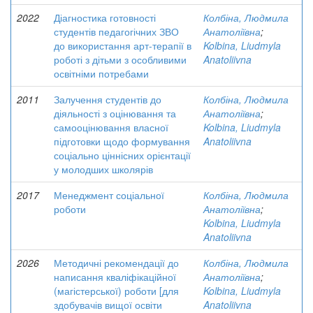
2022
Діагностика готовності
Колбіна, Людмила
студентів педагогічних ЗВО
Анатоліївна
;
до використання арт-терапії в
Kolbina, Liudmyla
роботі з дітьми з особливими
Anatoliivna
освітніми потребами
2011
Залучення студентів до
Колбіна, Людмила
діяльності з оцінювання та
Анатоліївна
;
самооцінювання власної
Kolbina, Liudmyla
підготовки щодо формування
Anatoliivna
соціально ціннісних орієнтації
у молодших школярів
2017
Менеджмент соціальної
Колбіна, Людмила
роботи
Анатоліївна
;
Kolbina, Liudmyla
Anatoliivna
2026
Методичні рекомендації до
Колбіна, Людмила
написання кваліфікаційної
Анатоліївна
;
(магістерської) роботи [для
Kolbina, Liudmyla
здобувачів вищої освіти
Anatoliivna