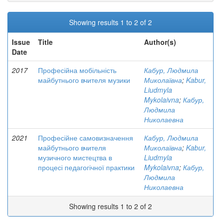
Showing results 1 to 2 of 2
Issue
Title
Author(s)
Date
2017
Професійна мобільність
Кабур, Людмила
майбутнього вчителя музики
Миколаївна
;
Kabur,
Liudmyla
Mykolaivna
;
Кабур,
Людмила
Николаевна
2021
Професійне самовизначення
Кабур, Людмила
майбутнього вчителя
Миколаївна
;
Kabur,
музичного мистецтва в
Liudmyla
процесі педагогічної практики
Mykolaivna
;
Кабур,
Людмила
Николаевна
Showing results 1 to 2 of 2