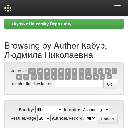
Skip
Ushynsky University Repository
navigation
Browsing by Author Кабур,
Людмила Николаевна
Jump to:
0-9
A
B
C
D
E
F
G
H
I
J
K
L
M
N
O
P
Q
R
S
T
U
V
W
X
Y
Z
or enter first few letters:
Sort by:
In order:
Results/Page
Authors/Record: