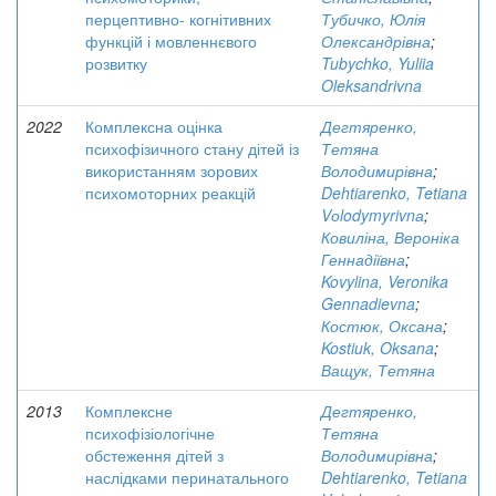
перцептивно- когнітивних
Тубичко, Юлія
функцій і мовленнєвого
Олександрівна
;
розвитку
Tubychko, Yuliia
Oleksandrivna
2022
Комплексна оцінка
Дегтяренко,
психофізичного стану дітей із
Тетяна
використанням зорових
Володимирівна
;
психомоторних реакцій
Dehtiarenko, Tetiana
Vоlodymyrivnа
;
Ковиліна, Вероніка
Геннадіївна
;
Kovylina, Veronika
Gennadievna
;
Костюк, Оксана
;
Kostiuk, Oksana
;
Ващук, Тетяна
2013
Комплексне
Дегтяренко,
психофізіологічне
Тетяна
обстеження дітей з
Володимирівна
;
наслідками перинатального
Dehtiarenko, Tetiana