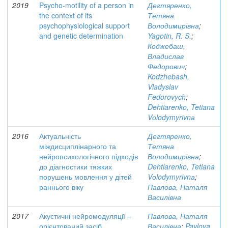
2019
Psycho-motility of a person in
Дегтяренко,
the context of its
Тетяна
psychophysiological support
Володимирівна
;
and genetic determination
Yagotin, R. S.
;
Коджебаш,
Владислав
Федорович
;
Kodzhebash,
Vladyslav
Fedorovych
;
Dehtiarenko, Tetiana
Vоlodymyrivnа
2016
Актуальність
Дегтяренко,
міждисциплінарного та
Тетяна
нейропсихологічного підходів
Володимирівна
;
до діагностики тяжких
Dehtiarenko, Tetiana
порушень мовлення у дітей
Vоlodymyrivnа
;
раннього віку
Павлова, Наталя
Василівна
2017
Акустичні нейромодуляцiї –
Павлова, Наталя
орієнтований засіб
Василівна
;
Pavlova,