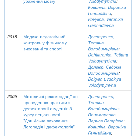
ураження мозку
Vоlodymyrivnа
;
Ковиліна, Вероніка
Геннадіївна
;
Kovylina, Veronika
Gennadievna
2018
Медико-педагогічний
Дегтяренко,
контроль у фізичному
Тетяна
вихованні та спорті
Володимирівна
;
Dehtiarenko, Tetiana
Vоlodymyrivnа
;
Долгієр, Євдокія
Володимирівна
;
Dolgіer, Еvdokіya
Volodymyrivna
2005
Методичні рекомендації по
Дегтяренко,
проведенню практики з
Тетяна
дефектології студентів 5
Володимирівна
;
курсу пеціальності
Пономаренко,
"Дошкільне виховання.
Лариса Петрівна
;
Логопедія і дефектологія"
Ковиліна, Вероніка
Геннадіївна
;