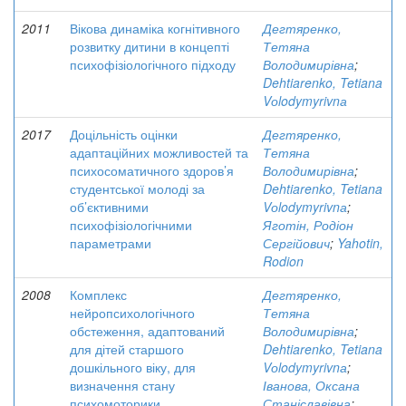
2011
Вікова динаміка когнітивного
Дегтяренко,
розвитку дитини в концепті
Тетяна
психофізіологічного підходу
Володимирівна
;
Dehtiarenko, Tetiana
Vоlodymyrivnа
2017
Доцільність оцінки
Дегтяренко,
адаптаційних можливостей та
Тетяна
психосоматичного здоров’я
Володимирівна
;
студентської молоді за
Dehtiarenko, Tetiana
об’єктивними
Vоlodymyrivnа
;
психофізіологічними
Яготін, Родіон
параметрами
Сергійович
;
Yahotin,
Rodion
2008
Комплекс
Дегтяренко,
нейропсихологічного
Тетяна
обстеження, адаптований
Володимирівна
;
для дітей старшого
Dehtiarenko, Tetiana
дошкільного віку, для
Vоlodymyrivnа
;
визначення стану
Іванова, Оксана
психомоторики,
Станіславівна
;