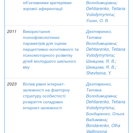
об’єктивними критеріями
Володимирівна
;
зорової аферентації
Dehtiarenko, Tetiana
Vоlodymyrivnа
;
Ушан, О. В.
2011
Використання
Дегтяренко,
психофізіологічних
Тетяна
параметрів для оцінки
Володимирівна
;
перцептивно-когнітивного та
Dehtiarenko, Tetiana
психомоторного розвитку
Vоlodymyrivnа
;
дітей молодшого шкільного
Шевцова, Я. В.
;
віку
Шевцова, Я. В.
;
Shevtsova, Y.
2023
Вплив рівня інтернет-
Дегтяренко,
залежності на факторну
Тетяна
структуру особистості:
Володимирівна
;
розкриття складових
Dehtiarenko, Tetiana
інтернет-залежності
Vоlodymyrivnа
;
Бондаренко, Ольга
Вадимівна
;
Bondarenko, Olha
Vadimovna