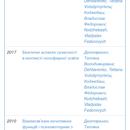
Dehtiarenko, Tetiana
Vоlodymyrivnа
;
Коджебаш,
Владислав
Федорович
;
Kodzhebash,
Vladyslav
Fedorovych
2017
Біоетичні аспекти сучасності
Дегтяренко,
в контексті ноосферної освіти
Тетяна
Володимирівна
;
Dehtiarenko, Tetiana
Vоlodymyrivnа
;
Коджебаш,
Владислав
Фёдорович
;
Kodzhebash,
Vladyslav
Fedorovych
2010
Взаємозв’язок когнітивних
Дегтяренко,
функцій і психомоторики з
Тетяна