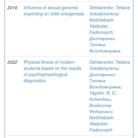
2016
Influence of sexual genomic
Dehtiarenko, Tetiana
imprinting on child ontogenesis
Vоlodymyrivnа
;
Kodzhebash,
Vladyslav
Fedorovych
;
Дегтяренко,
Тетяна
Володимирівна
2022
Physical fitness of modern
Dehtiarenko, Tetiana
students based on the results
Vоlodymyrivnа
;
of psychophysiological
Дегтяренко,
diagnostics
Тетяна
Володимирівна
;
Yagotin, R. S.
;
Коджебаш,
Владислав
Федорович
;
Kodzhebash,
Vladyslav
Fedorovych