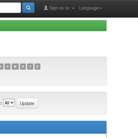
Sign on to:
Language
U
V
W
X
Y
Z
: