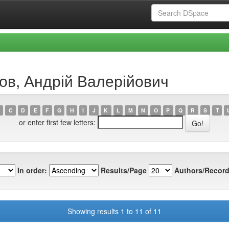
ов, Андрій Валерійович
C
D
E
F
G
H
I
J
K
L
M
N
O
P
Q
R
S
T
or enter first few letters:
In order:
Results/Page
Authors/Record
Showing results 1 to 11 of 11