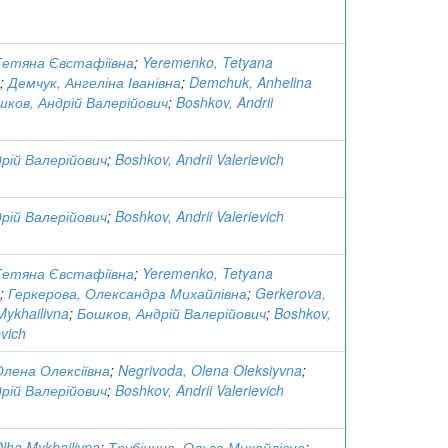
Тетяна Євстафіївна
;
Yeremenko, Tetyana
;
Демчук, Ангеліна Іванівна
;
Demchuk, Anhelina
шков, Андрій Валерійович
;
Boshkov, Andrii
рій Валерійович
;
Boshkov, Andrii Valerievich
рій Валерійович
;
Boshkov, Andrii Valerievich
Тетяна Євстафіївна
;
Yeremenko, Tetyana
;
Геркерова, Олександра Михайлівна
;
Gerkerova,
Mykhailivna
;
Бошков, Андрій Валерійович
;
Boshkov,
evich
Олена Олексіївна
;
Negrivoda, Olena Oleksiyvna
;
рій Валерійович
;
Boshkov, Andrii Valerievich
Olha Mykhailivna
;
Трубіцина, Ольга Михайлівна
;