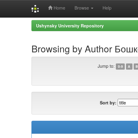
Home
Browse
Help
Skip
Ushynsky University Repository
navigation
Browsing by Author Бошк
Jump to:
0-9
A
B
Sort by: