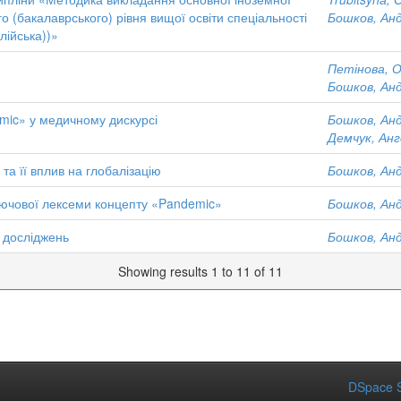
о (бакалаврського) рівня вищої освіти спеціальності
Бошков, Анд
лійська))»
Петінова, О
Бошков, Анд
mic» у медичному дискурсі
Бошков, Анд
Демчук, Анг
а її вплив на глобалізацію
Бошков, Анд
лючової лексеми концепту «Pandemic»
Бошков, Анд
х досліджень
Бошков, Анд
Showing results 1 to 11 of 11
DSpace S