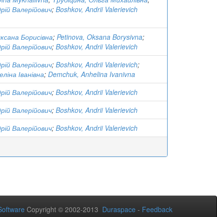
рій Валерійович
;
Boshkov, Andrii Valerievich
ксана Борисівна
;
Petinova, Oksana Borysivna
;
рій Валерійович
;
Boshkov, Andrii Valerievich
рій Валерійович
;
Boshkov, Andrii Valerievich
;
еліна Іванівна
;
Demchuk, Anhelina Ivanivna
рій Валерійович
;
Boshkov, Andrii Valerievich
рій Валерійович
;
Boshkov, Andrii Valerievich
рій Валерійович
;
Boshkov, Andrii Valerievich
oftware
Copyright © 2002-2013
Duraspace
-
Feedback