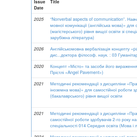
Issue
Title
Date
2025
“Nonverbal aspects of communication”. Нав
мовної комунікації (англійська мова)» для 
(магістерського) рівня вищої освіти зі спе
зарубіжна література)
2026
Англійськомовна вербалізація концепту «p
дис...доктора філософ. наук. : 03 Гуманітар
2020
Концепт «Місто» та засоби його вираження 
Прістлі «Angel Pavement»)
2021
Методичні рекомендації з дисципліни «Пр
іноземна мова)» для самостійної роботи з
(бакалаврського) рівня вищої освіти
2021
Методичні рекомендації з дисципліни «Пра
самостійної роботи здобувачів 2-го року на
спеціальності 014 Середня освіта (Мова і л
2024
Методичні рекомендації з навчальної дисц