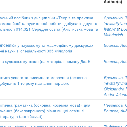
Author(s)
чальний посібник з дисципліни «Теорія та практика
Єременко, 
самостійної та аудиторної роботи здобувачів другого
Yevstafiyivna
ціальності 014.021 Середня освіта (Англійська мова та
Ivanivna
;
Бо
Valerievich
andemic» у науковому та масмедійному дискурсах :
Бошков, Анд
ні науки зі спеціальності 035 Філологія
в художньому тексті (на матеріалі роману Дж. Б.
Бошков, Анд
актика усного та писемного мовлення (основна
Єременко, 
добувачів 1-го року навчання першого
Yevstafiyivna
Oleksandra 
Andrii Valeri
ктична граматика (основна іноземна мова)» для
Негрівода, 
вчання (бакалаврського) рівня вищої освіти зі
Бошков, Анд
ітература (англійська))
ипліни «Методика викладання основної іноземної
Trubitsynа, 